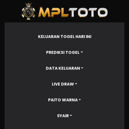
KELUARAN TOGEL HARI INI
PREDIKSI TOGEL
DATA KELUARAN
LIVE DRAW
PAITO WARNA
SYAIR