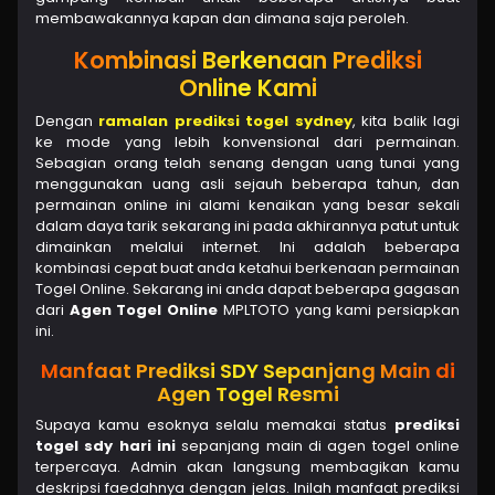
membawakannya kapan dan dimana saja peroleh.
Kombinasi Berkenaan Prediksi
Online Kami
Dengan
ramalan
prediksi
togel sydney
, kita balik lagi
ke mode yang lebih konvensional dari permainan.
Sebagian orang telah senang dengan uang tunai yang
menggunakan uang asli sejauh beberapa tahun, dan
permainan online ini alami kenaikan yang besar sekali
dalam daya tarik sekarang ini pada akhirannya patut untuk
dimainkan melalui internet. Ini adalah beberapa
kombinasi cepat buat anda ketahui berkenaan permainan
Togel Online. Sekarang ini anda dapat beberapa gagasan
dari
Agen
Togel Online
MPLTOTO yang kami persiapkan
ini.
Manfaat Prediksi
SDY
Sepanjang Main di
Agen Togel Resmi
Supaya kamu esoknya selalu memakai status
prediksi
togel
sdy hari ini
sepanjang main di agen togel online
terpercaya. Admin akan langsung membagikan kamu
deskripsi faedahnya dengan jelas. Inilah manfaat prediksi