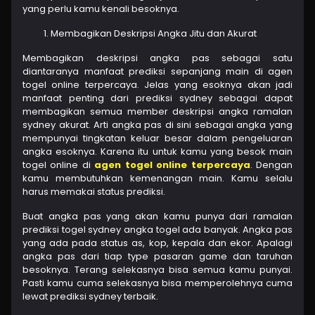
yang perlu kamu kenali besoknya.
Membagikan Deskripsi Angka Jitu dan Akurat
Membagikan deskripsi angka pas sebagai satu
diantaranya manfaat prediksi sepanjang main di agen
togel online terpercaya. Jelas yang esoknya akan jadi
manfaat penting dari prediksi sydney sebagai dapat
membagikan semua member deskripsi angka ramalan
sydney akurat. Arti angka pas di sini sebagai angka yang
mempunyai tingkatan keluar besar dalam pengeluaran
angka esoknya. Karena itu untuk kamu yang besok main
togel online di
agen togel online terpercaya
. Dengan
kamu membutuhkan kemenangan main. Kamu selalu
harus memakai status prediksi.
Buat angka pas yang akan kamu punya dari ramalan
prediksi togel sydney angka togel ada banyak. Angka pas
yang ada pada status as, kop, kepala dan ekor. Apalagi
angka pas dari tiap type pasaran game dan taruhan
besoknya. Terang selekasnya bisa semua kamu punyai.
Pasti kamu cuma selekasnya bisa memperolehnya cuma
lewat prediksi sydney terbaik.