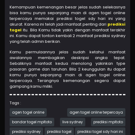
Kemampuan kemenangan besar jelas sudah selekasnya
bisa kamu punya sepanjang main di agen togel online
terpercaya memakai prediksi togel sdy hari ini yang
akurat. Karena ini telah jadi manfaat penting dari
prediksi
togel
itu. Bila Kamu tidak yakin dengan manfaat terakhir
ini. Kamu dapat tonton kembali 2 manfaat prediksi sydney
yang telah admin berikan.
Kamu permulaannya jelas sudah ketahui manfaat
awalannya membagikan deskripsi angka tepat.
Sebaliknya manfaat kedua menolong yakinkan type
pasaran game dan taruhan. Bila 2 keunggulan itu dapat
kamu punya sepanjang main di agen togel online
terpercaya. Terangnya kemenangan segera dapat
gampang kamu miliki.
Tags :
agen togel online
agen togel online terpercaya
bandar togel mpltoto
live sydney
prediksi mpltoto
prediksi sydney
prediksi togel
prediksi togel sdy hari ini