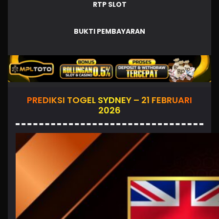
RTP SLOT
BUKTI PEMBAYARAN
PREDIKSI TOGEL SYDNEY – 21 FEBRUARI
2026