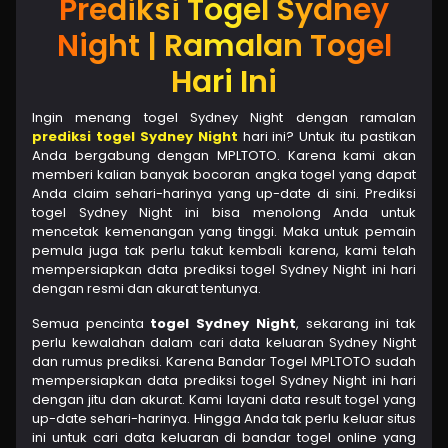
Prediksi Togel Sydney
Night | Ramalan Togel
Hari Ini
Ingin menang togel Sydney Night dengan ramalan
prediksi togel Sydney Night
hari ini? Untuk itu pastikan
Anda bergabung dengan MPLTOTO. Karena kami akan
memberi kalian banyak bocoran angka togel yang dapat
Anda claim sehari-harinya yang up-date di sini. Prediksi
togel Sydney Night ini bisa menolong Anda untuk
mencetak kemenangan yang tinggi. Maka untuk pemain
pemula juga tak perlu takut kembali karena, kami telah
mempersiapkan data prediksi togel Sydney Night ini hari
dengan resmi dan akurat tentunya.
Semua pencinta
togel Sydney Night
, sekarang ini tak
perlu kewalahan dalam cari data keluaran Sydney Night
dan rumus prediksi. Karena Bandar Togel MPLTOTO sudah
mempersiapkan data prediksi togel Sydney Night ini hari
dengan jitu dan akurat. Kami layani data result togel yang
up-date sehari-harinya. Hingga Anda tak perlu keluar situs
ini untuk cari data keluaran di bandar togel online yang