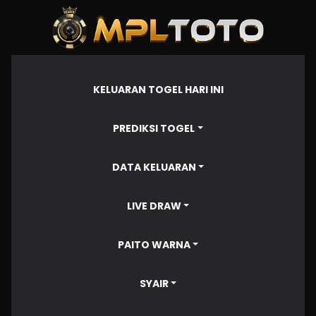
KELUARAN TOGEL HARI INI
PREDIKSI TOGEL
DATA KELUARAN
LIVE DRAW
PAITO WARNA
SYAIR