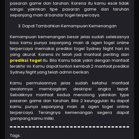
pasaran game dan taruhan. Karena itu kamu esok tidak
sangsi yakinkan tipe pasaran game dan taruhan
sepanjang main di bandar togel terpercaya.
Dapat Tambahkan Kemampuan Kemenangan
Kemampuan kemenangan besar jelas sudah selekasnya
bisa kamu punya sepanjang main di agen togel online
terpercaya memakai prediksi togel Sydney Night hari ini
yang akurat. Karena ini telah jadi manfaat penting dari
prediksi togel
itu. Bila Kamu tidak yakin dengan manfaat
terakhir ini. Kamu dapat tonton kembali 2 manfaat prediksi
Sydney Night yang telah admin berikan.
Kamu permulaannya jelas sudah ketahui manfaat
awalannya membagikan deskripsi angka tepat.
Sebaliknya manfaat kedua menolong yakinkan type
pasaran game dan taruhan. Bila 2 keunggulan itu dapat
kamu punya sepanjang main di agen togel online
terpercaya. Terangnya kemenangan segera dapat
gampang kamu miliki.
Tags :