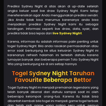
Prediksi Sydney Night di atas akan di up-date setelah
angka keluar saat live draw Sydney Night. Kami tetap
mereferensikan agar Anda menggunakan prediksi sendiri.
Jika Anda tidak bisa merumus karenanya anda bisa
menjadikan prediksi Sydney Night kami itu sebagai
tandingan. Informasi seperti live draw, data, syair, dan
prediksi tidak bisa lepas dari
live Sydney Night
.
Karena, informasi itu adalah informasi palin penting untuk
togel Sydney Night. Bila anda rasakan permasalahan atau
error saat berkunjung ke situs keluaran Sydney Night ini
karenanya refresh halaman ini terlebih dahulu karena
lumayan banyak dari beberapa pemain Toto Sydney Night
Wla yang berkunjung ke di sini setiap harinya.
Togel Sydney Night Taruhan
Favourite Beberapa Bettor
Togel Sydney Night ini menjadi premainan legendaris yang
telah banyak dikenal dari dahulu sampai saat ini oleh
beberapa kelompok orang-tua. Karena itu tidak bisa
dibantah kembali bila togel ini menjadi game togel terbaik
dan telah jadi game yang paling seru untuk semua