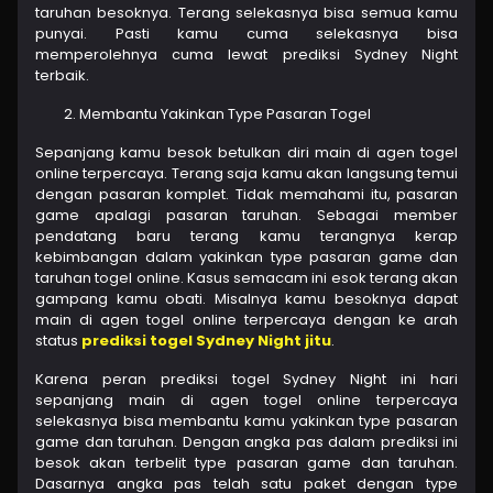
taruhan besoknya. Terang selekasnya bisa semua kamu
punyai. Pasti kamu cuma selekasnya bisa
memperolehnya cuma lewat prediksi Sydney Night
terbaik.
Membantu Yakinkan Type Pasaran Togel
Sepanjang kamu besok betulkan diri main di agen togel
online terpercaya. Terang saja kamu akan langsung temui
dengan pasaran komplet. Tidak memahami itu, pasaran
game apalagi pasaran taruhan. Sebagai member
pendatang baru terang kamu terangnya kerap
kebimbangan dalam yakinkan type pasaran game dan
taruhan togel online. Kasus semacam ini esok terang akan
gampang kamu obati. Misalnya kamu besoknya dapat
main di agen togel online terpercaya dengan ke arah
status
prediksi
togel Sydney Night jitu
.
Karena peran prediksi togel Sydney Night ini hari
sepanjang main di agen togel online terpercaya
selekasnya bisa membantu kamu yakinkan type pasaran
game dan taruhan. Dengan angka pas dalam prediksi ini
besok akan terbelit type pasaran game dan taruhan.
Dasarnya angka pas telah satu paket dengan type