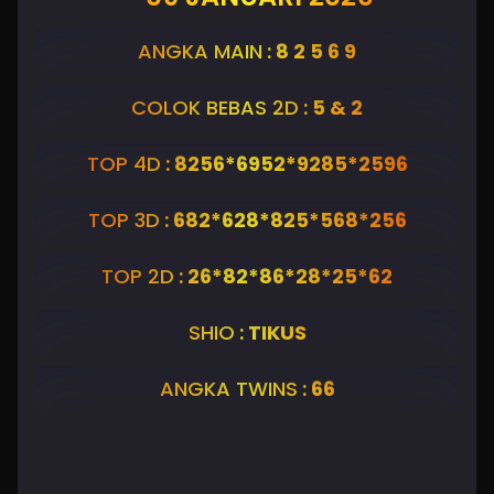
ANGKA MAIN
:
8 2 5 6 9
COLOK BEBAS 2D
:
5 & 2
TOP 4D
:
8256*6952*9285*2596
TOP 3D
:
682*628*825*568*256
TOP 2D
:
26*82*86*28*25*62
SHIO
:
TIKUS
ANGKA TWINS
:
66
☆☆☆
Prediksi Togel MPLTOTO
☆☆☆