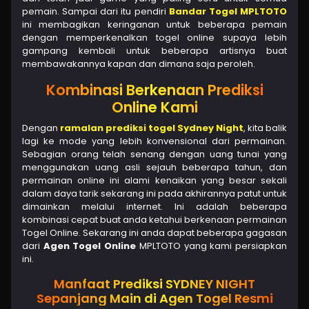
pemain. Sampai dari itu pendiri
Bandar Togel MPLTOTO
ini membagikan keringanan untuk beberapa pemain
dengan memperkenalkan togel online supaya lebih
gampang kembali untuk beberapa artisnya buat
membawakannya kapan dan dimana saja peroleh.
Kombinasi Berkenaan Prediksi
Online Kami
Dengan
ramalan
prediksi
togel Sydney Night
, kita balik
lagi ke mode yang lebih konvensional dari permainan.
Sebagian orang telah senang dengan uang tunai yang
menggunakan uang asli sejauh beberapa tahun, dan
permainan online ini alami kenaikan yang besar sekali
dalam daya tarik sekarang ini pada akhirannya patut untuk
dimainkan melalui internet. Ini adalah beberapa
kombinasi cepat buat anda ketahui berkenaan permainan
Togel Online. Sekarang ini anda dapat beberapa gagasan
dari
Agen
Togel Online
MPLTOTO yang kami persiapkan
ini.
Manfaat Prediksi
SYDNEY NIGHT
Sepanjang Main di Agen Togel Resmi