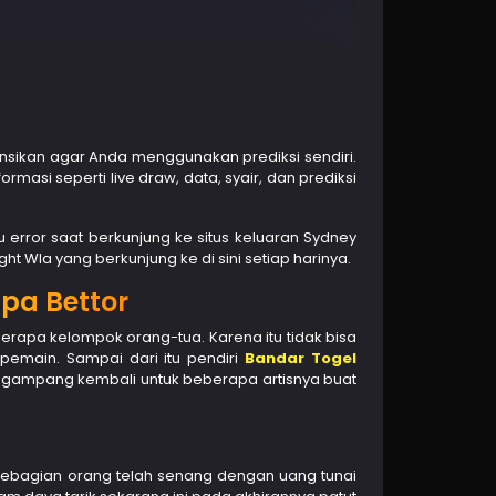
rensikan agar Anda menggunakan prediksi sendiri.
masi seperti live draw, data, syair, dan prediksi
u error saat berkunjung ke situs keluaran Sydney
t Wla yang berkunjung ke di sini setiap harinya.
pa Bettor
berapa kelompok orang-tua. Karena itu tidak bisa
 pemain. Sampai dari itu pendiri
Bandar Togel
 gampang kembali untuk beberapa artisnya buat
. Sebagian orang telah senang dengan uang tunai