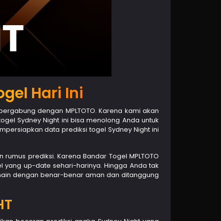
gel Hari Ini
da bergabung dengan MPLTOTO. Karena kami akan
togel Sydney Night ini bisa menolong Anda untuk
ersiapkan data prediksi togel Sydney Night ini
dan rumus prediksi. Karena Bandar Togel MPLTOTO
gel yang up-date sehari-harinya. Hingga Anda tak
 pemain dengan benar-benar aman dan ditanggung
HT