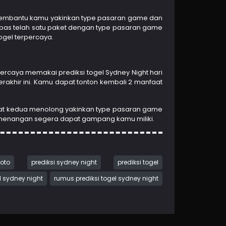
sa membantu kamu yakinkan type pasaran game dan
 pas telah satu paket dengan type pasaran game
ogel terpercaya.
rcaya memakai prediksi togel Sydney Night hari
erakhir ini. Kamu dapat tonton kembali 2 manfaat
aat kedua menolong yakinkan type pasaran game
kemenangan segera dapat gampang kamu miliki.
toto
prediksi sydney night
prediksi togel
l sydney night
rumus prediksi togel sydney night