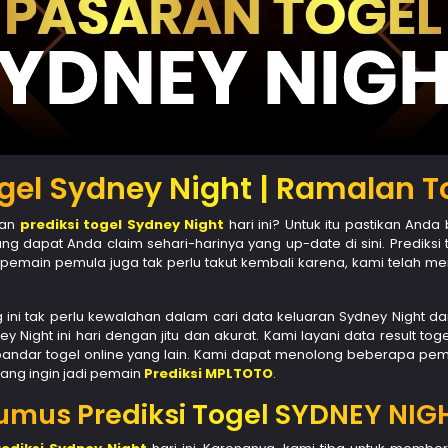
gel Sydney Night | Ramalan To
lan
prediksi togel Sydney Night
hari ini? Untuk itu pastikan An
 dapat Anda claim sehari-harinya yang up-date di sini. Prediksi 
main pemula juga tak perlu takut kembali karena, kami telah memp
g ini tak perlu kewalahan dalam cari data keluaran Sydney Night 
Night ini hari dengan jitu dan akurat. Kami layani data result to
n di bandar togel online yang lain. Kami dapat menolong beberapa
ng ingin jadi pemain
Prediksi
MPLTOTO
.
umus Prediksi Togel SYDNEY NIG