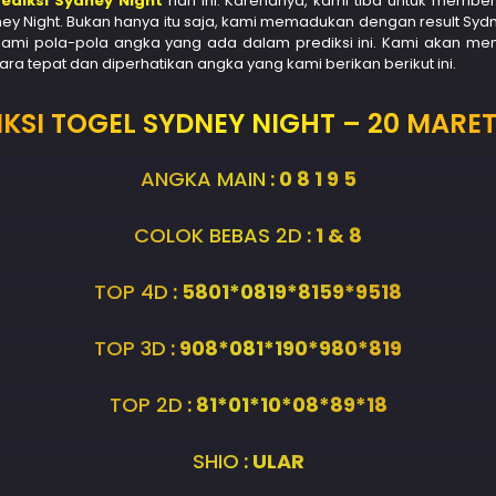
rediksi Sydney Night
hari ini. Karenanya, kami tiba untuk membe
ey Night. Bukan hanya itu saja, kami memadukan dengan result Sydney
hami pola-pola angka yang ada dalam prediksi ini. Kami akan me
a tepat dan diperhatikan angka yang kami berikan berikut ini.
IKSI TOGEL SYDNEY NIGHT – 20 MARET
ANGKA MAIN
:
0 8 1 9 5
COLOK BEBAS 2D
:
1 & 8
TOP 4D
:
5801*0819*8159*9518
TOP 3D
:
908*081*190*980*819
TOP 2D
:
81*01*10*08*89*18
SHIO
:
ULAR