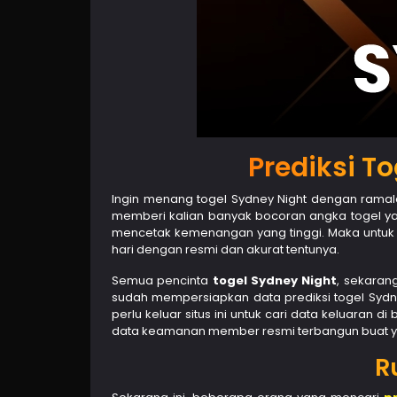
Prediksi To
Ingin menang togel Sydney Night dengan rama
memberi kalian banyak bocoran angka togel yang
mencetak kemenangan yang tinggi. Maka untuk pe
hari dengan resmi dan akurat tentunya.
Semua pencinta
togel Sydney Night
, sekaran
sudah mempersiapkan data prediksi togel Sydney 
perlu keluar situs ini untuk cari data keluara
data keamanan member resmi terbangun buat ya
R