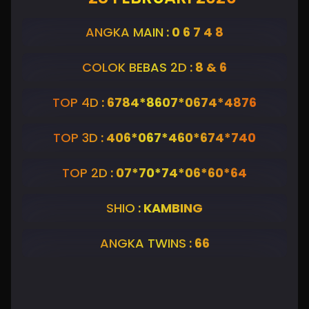
ANGKA MAIN
:
0 6 7 4 8
COLOK BEBAS 2D
:
8 & 6
TOP 4D
:
6784*8607*0674*4876
TOP 3D
:
406*067*460*674*740
TOP 2D
:
07*70*74*06*60*64
SHIO
:
KAMBING
ANGKA TWINS
:
66
☆☆☆
Prediksi Togel MPLTOTO
☆☆☆