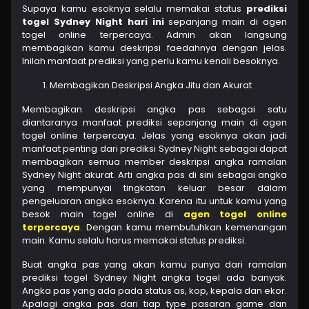
Supaya kamu esoknya selalu memakai status
prediksi
togel
Sydney Night hari ini
sepanjang main di agen
togel online terpercaya. Admin akan langsung
membagikan kamu deskripsi faedahnya dengan jelas.
Inilah manfaat prediksi yang perlu kamu kenali besoknya.
Membagikan Deskripsi Angka Jitu dan Akurat
Membagikan deskripsi angka pas sebagai satu
diantaranya manfaat prediksi sepanjang main di agen
togel online terpercaya. Jelas yang esoknya akan jadi
manfaat penting dari prediksi Sydney Night sebagai dapat
membagikan semua member deskripsi angka ramalan
Sydney Night akurat. Arti angka pas di sini sebagai angka
yang mempunyai tingkatan keluar besar dalam
pengeluaran angka esoknya. Karena itu untuk kamu yang
besok main togel online di
agen togel online
terpercaya
. Dengan kamu membutuhkan kemenangan
main. Kamu selalu harus memakai status prediksi.
Buat angka pas yang akan kamu punya dari ramalan
prediksi togel Sydney Night angka togel ada banyak.
Angka pas yang ada pada status as, kop, kepala dan ekor.
Apalagi angka pas dari tiap type pasaran game dan