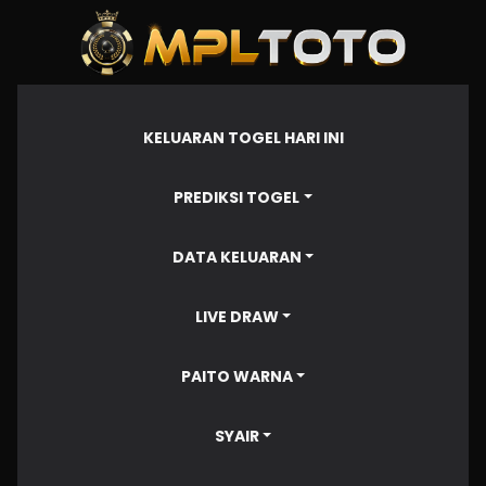
KELUARAN TOGEL HARI INI
PREDIKSI TOGEL
DATA KELUARAN
LIVE DRAW
PAITO WARNA
SYAIR