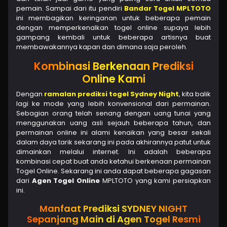
pemain. Sampai dari itu pendiri
Bandar Togel MPLTOTO
ini membagikan keringanan untuk beberapa pemain
dengan memperkenalkan togel online supaya lebih
gampang kembali untuk beberapa artisnya buat
membawakannya kapan dan dimana saja peroleh.
Kombinasi Berkenaan Prediksi
Online Kami
Dengan
ramalan
prediksi
togel Sydney Night
, kita balik
lagi ke mode yang lebih konvensional dari permainan.
Sebagian orang telah senang dengan uang tunai yang
menggunakan uang asli sejauh beberapa tahun, dan
permainan online ini alami kenaikan yang besar sekali
dalam daya tarik sekarang ini pada akhirannya patut untuk
dimainkan melalui internet. Ini adalah beberapa
kombinasi cepat buat anda ketahui berkenaan permainan
Togel Online. Sekarang ini anda dapat beberapa gagasan
dari
Agen
Togel Online
MPLTOTO yang kami persiapkan
ini.
Manfaat Prediksi
SYDNEY NIGHT
Sepanjang Main di Agen Togel Resmi