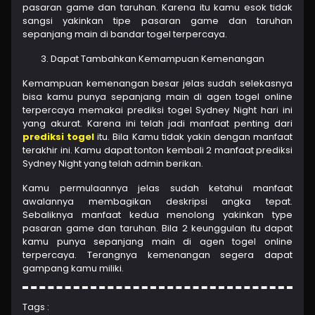
pasaran game dan taruhan. Karena itu kamu esok tidak
sangsi yakinkan tipe pasaran game dan taruhan
sepanjang main di bandar togel terpercaya.
Dapat Tambahkan Kemampuan Kemenangan
Kemampuan kemenangan besar jelas sudah selekasnya
bisa kamu punya sepanjang main di agen togel online
terpercaya memakai prediksi togel Sydney Night hari ini
yang akurat. Karena ini telah jadi manfaat penting dari
prediksi togel
itu. Bila Kamu tidak yakin dengan manfaat
terakhir ini. Kamu dapat tonton kembali 2 manfaat prediksi
Sydney Night yang telah admin berikan.
Kamu permulaannya jelas sudah ketahui manfaat
awalannya membagikan deskripsi angka tepat.
Sebaliknya manfaat kedua menolong yakinkan type
pasaran game dan taruhan. Bila 2 keunggulan itu dapat
kamu punya sepanjang main di agen togel online
terpercaya. Terangnya kemenangan segera dapat
gampang kamu miliki.
Tags :