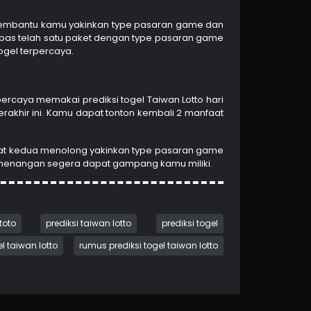
sa membantu kamu yakinkan type pasaran game dan
 pas telah satu paket dengan type pasaran game
ogel terpercaya.
rcaya memakai prediksi togel Taiwan Lotto hari
erakhir ini. Kamu dapat tonton kembali 2 manfaat
aat kedua menolong yakinkan type pasaran game
kemenangan segera dapat gampang kamu miliki.
toto
prediksi taiwan lotto
prediksi togel
l taiwan lotto
rumus prediksi togel taiwan lotto