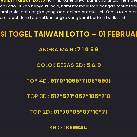
rediksi Taiwan Lotto
hari ini. Karenanya, kami tiba untuk membe
an Lotto. Bukan hanya itu saja, kami memadukan dengan result Taiwan
hami pola-pola angka yang ada dalam prediksi ini. Kami akan me
a tepat dan diperhatikan angka yang kami berikan berikut ini.
SI TOGEL TAIWAN LOTTO – 01 FEBRUA
ANGKA MAIN
:
7 1 0 5 9
COLOK BEBAS 2D
:
5 & 0
TOP 4D
:
9170*1095*7105*5901
TOP 3D
:
517*571*057*105*710
TOP 2D
:
01*70*05*07*10*71
SHIO
:
KERBAU