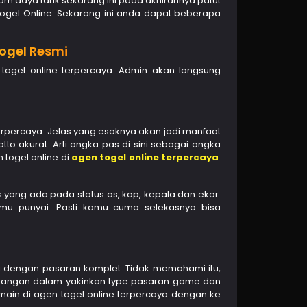
m daya tarik sekarang ini pada akhirannya patut
Togel Online. Sekarang ini anda dapat beberapa
ogel Resmi
ogel online terpercaya. Admin akan langsung
erpercaya. Jelas yang esoknya akan jadi manfaat
o akurat. Arti angka pas di sini sebagai angka
togel online di
agen togel online terpercaya
.
 yang ada pada status as, kop, kepala dan ekor.
mu punyai. Pasti kamu cuma selekasnya bisa
ui dengan pasaran komplet. Tidak memahami itu,
bangan dalam yakinkan type pasaran game dan
ain di agen togel online terpercaya dengan ke