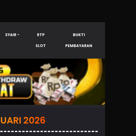
SYAIR
RTP
BUKTI
SLOT
PEMBAYARAN
RUARI 2026