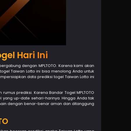
el Hari Ini
da bergabung dengan MPLTOTO. Karena kami akan
togel Taiwan Lotto ini bisa menolong Anda untuk
ersiapkan data prediksi togel Taiwan Lotto ini
dan rumus prediksi. Karena Bandar Togel MPLTOTO
gel yang up-date sehari-harinya. Hingga Anda tak
 pemain dengan benar-benar aman dan ditanggung
TO