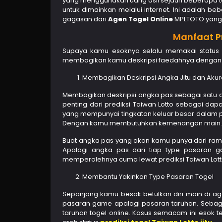
yang menggunakan uang asli sejauh beberapa tah
untuk dimainkan melalui internet. Ini adalah 
gagasan dari
Agen
Togel Online
MPLTOTO yang k
Manfaat P
Supaya kamu esoknya selalu memakai statu
membagikan kamu deskripsi faedahnya dengan jel
Membagikan Deskripsi Angka Jitu dan Akur
Membagikan deskripsi angka pas sebagai satu di
penting dari prediksi Taiwan Lotto sebagai da
yang mempunyai tingkatan keluar besar dalam p
Dengan kamu membutuhkan kemenangan main. Ka
Buat angka pas yang akan kamu punya dari ramal
Apalagi angka pas dari tiap type pasaran 
memperolehnya cuma lewat prediksi Taiwan Lotto
Membantu Yakinkan Type Pasaran Togel
Sepanjang kamu besok betulkan diri main di ag
pasaran game apalagi pasaran taruhan. Seba
taruhan togel online. Kasus semacam ini esok