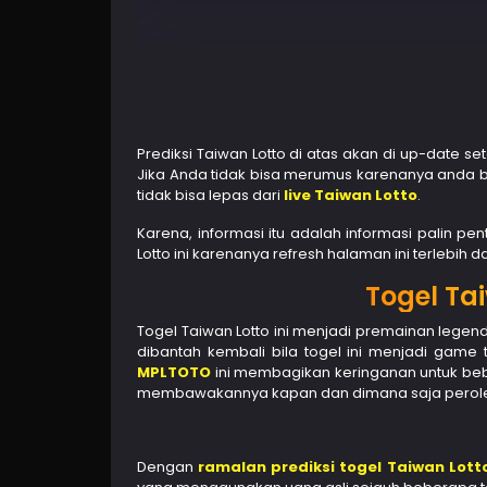
Prediksi Taiwan Lotto di atas akan di up-date s
Jika Anda tidak bisa merumus karenanya anda bisa
tidak bisa lepas dari
live Taiwan Lotto
.
Karena, informasi itu adalah informasi palin pe
Lotto ini karenanya refresh halaman ini terlebih
Togel Ta
Togel Taiwan Lotto ini menjadi premainan legend
dibantah kembali bila togel ini menjadi game 
MPLTOTO
ini membagikan keringanan untuk be
membawakannya kapan dan dimana saja perol
Dengan
ramalan
prediksi
togel Taiwan Lott