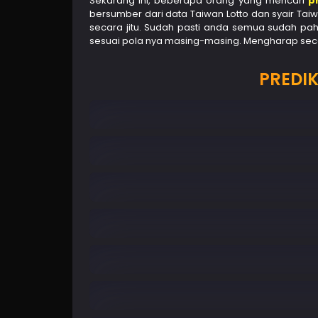
Sekarang ini, beberapa orang yang mencari
p
bersumber dari data Taiwan Lotto dan syair Taiw
secara jitu. Sudah pasti anda semua sudah pa
sesuai pola nya masing-masing. Mengharap secar
PREDIK