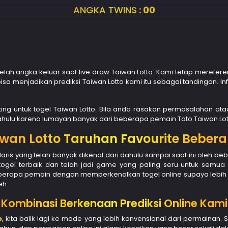
ANGKA TWINS
:
00
☆☆☆
Prediksi Togel MPLTOTO
☆☆☆
etelah angka keluar saat live draw Taiwan Lotto. Kami tetap merefe
 menjadikan prediksi Taiwan Lotto kami itu sebagai tandingan. Infor
nting untuk togel Taiwan Lotto. Bila anda rasakan permasalahan ata
 dahulu karena lumayan banyak dari beberapa pemain Toto Taiwan Lott
iwan Lotto Taruhan Favourite Bebera
aris yang telah banyak dikenal dari dahulu sampai saat ini oleh be
togel terbaik dan telah jadi game yang paling seru untuk semua
berapa pemain dengan memperkenalkan togel online supaya lebih
eh.
Kombinasi Berkenaan Prediksi Online Kami
o
, kita balik lagi ke mode yang lebih konvensional dari permainan