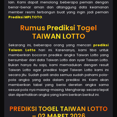
lain. Kami dapat menolong beberapa pemain dengan
benar-benar aman dan ditanggung data keamanan
member resmi terbangun buat yang ingin jadi pemain
Prediksi
MPLTOTO
.
Rumus Prediksi Togel
TAIWAN LOTTO
Sekarang ini, beberapa orang yang mencari
prediksi
Taiwan Lotto
hari ini. Karenanya, kami tiba untuk
memberikan bocoran prediksi angka Taiwan Lotto yang
bersumber dari data Taiwan Lotto dan syair Taiwan Lotto.
Bukan hanya itu saja, kami memadukan dengan result
Taiwan Lotto agar prediksi togel Taiwan Lotto kami ini
secara jitu. Sudah pasti anda semua sudah pahami pola-
pola angka yang ada dalam prediksi ini. Kami akan
memberikan tabel yang berisi deretan angka sama
sesuai pola nya masing-masing. Mengharap secara tepat
dan diperhatikan angka yang kami berikan berikut ini.
PREDIKSI TOGEL TAIWAN LOTTO
– 02 MARET 2026