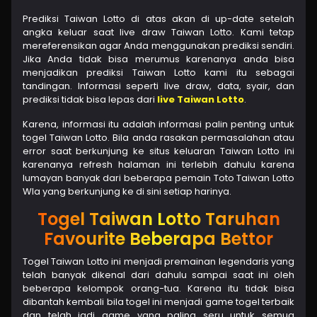
Prediksi Taiwan Lotto di atas akan di up-date setelah
angka keluar saat live draw Taiwan Lotto. Kami tetap
mereferensikan agar Anda menggunakan prediksi sendiri.
Jika Anda tidak bisa merumus karenanya anda bisa
menjadikan prediksi Taiwan Lotto kami itu sebagai
tandingan. Informasi seperti live draw, data, syair, dan
prediksi tidak bisa lepas dari
live Taiwan Lotto
.
Karena, informasi itu adalah informasi palin penting untuk
togel Taiwan Lotto. Bila anda rasakan permasalahan atau
error saat berkunjung ke situs keluaran Taiwan Lotto ini
karenanya refresh halaman ini terlebih dahulu karena
lumayan banyak dari beberapa pemain Toto Taiwan Lotto
Wla yang berkunjung ke di sini setiap harinya.
Togel Taiwan Lotto Taruhan
Favourite Beberapa Bettor
Togel Taiwan Lotto ini menjadi premainan legendaris yang
telah banyak dikenal dari dahulu sampai saat ini oleh
beberapa kelompok orang-tua. Karena itu tidak bisa
dibantah kembali bila togel ini menjadi game togel terbaik
dan telah jadi game yang paling seru untuk semua