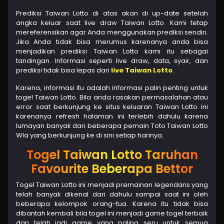
Prediksi Taiwan Lotto di atas akan di up-date setelah
angka keluar saat live draw Taiwan Lotto. Kami tetap
mereferensikan agar Anda menggunakan prediksi sendiri.
Jika Anda tidak bisa merumus karenanya anda bisa
menjadikan prediksi Taiwan Lotto kami itu sebagai
tandingan. Informasi seperti live draw, data, syair, dan
prediksi tidak bisa lepas dari
live Taiwan Lotto
.
Karena, informasi itu adalah informasi palin penting untuk
togel Taiwan Lotto. Bila anda rasakan permasalahan atau
error saat berkunjung ke situs keluaran Taiwan Lotto ini
karenanya refresh halaman ini terlebih dahulu karena
lumayan banyak dari beberapa pemain Toto Taiwan Lotto
Wla yang berkunjung ke di sini setiap harinya.
Togel Taiwan Lotto Taruhan
Favourite Beberapa Bettor
Togel Taiwan Lotto ini menjadi premainan legendaris yang
telah banyak dikenal dari dahulu sampai saat ini oleh
beberapa kelompok orang-tua. Karena itu tidak bisa
dibantah kembali bila togel ini menjadi game togel terbaik
dan telah jadi game yang paling seru untuk semua