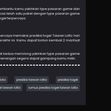
sa membantu kamu yakinkan type pasaran game dan
 pas telah satu paket dengan type pasaran game
ogel terpercaya.
rcaya memakai prediksi togel Taiwan Lotto hari
erakhir ini. Kamu dapat tonton kembali 2 manfaat
aat kedua menolong yakinkan type pasaran game
kemenangan segera dapat gampang kamu miliki.
toto
prediksi taiwan lotto
prediksi togel
l taiwan lotto
rumus prediksi togel taiwan lotto