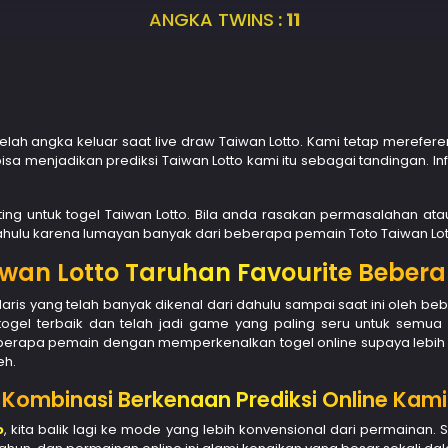
ANGKA TWINS
:
11
☆☆☆
Prediksi Togel MPLTOTO
☆☆☆
etelah angka keluar saat live draw Taiwan Lotto. Kami tetap merefe
 menjadikan prediksi Taiwan Lotto kami itu sebagai tandingan. Infor
nting untuk togel Taiwan Lotto. Bila anda rasakan permasalahan ata
 dahulu karena lumayan banyak dari beberapa pemain Toto Taiwan Lott
iwan Lotto Taruhan Favourite Bebera
aris yang telah banyak dikenal dari dahulu sampai saat ini oleh be
togel terbaik dan telah jadi game yang paling seru untuk semua
berapa pemain dengan memperkenalkan togel online supaya lebih
eh.
Kombinasi Berkenaan Prediksi Online Kami
o
, kita balik lagi ke mode yang lebih konvensional dari permainan