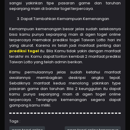
sangsi yakinkan tipe pasaran game dan taruhan
sepanjang main di bandar togel terpercaya.
Dapat Tambahkan Kemampuan Kemenangan
Kemampuan kemenangan besar jelas sudah selekasnya
bisa kamu punya sepanjang main di agen togel online
terpercaya memakai prediksi togel Taiwan Lotto hari ini
yang akurat. Karena ini telah jadi manfaat penting dari
prediksi togel
itu. Bila Kamu tidak yakin dengan manfaat
terakhir ini. Kamu dapat tonton kembali 2 manfaat prediksi
Taiwan Lotto yang telah admin berikan.
Kamu permulaannya jelas sudah ketahui manfaat
awalannya membagikan deskripsi angka tepat.
Sebaliknya manfaat kedua menolong yakinkan type
pasaran game dan taruhan. Bila 2 keunggulan itu dapat
kamu punya sepanjang main di agen togel online
terpercaya. Terangnya kemenangan segera dapat
gampang kamu miliki.
Tags :