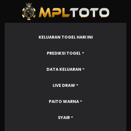
KELUARAN TOGEL HARI INI
PREDIKSI TOGEL
DATA KELUARAN
LIVE DRAW
PAITO WARNA
SYAIR