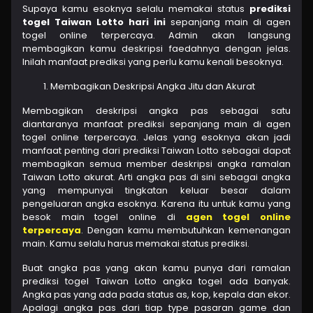
Supaya kamu esoknya selalu memakai status
prediksi
togel
Taiwan Lotto hari ini
sepanjang main di agen
togel online terpercaya. Admin akan langsung
membagikan kamu deskripsi faedahnya dengan jelas.
Inilah manfaat prediksi yang perlu kamu kenali besoknya.
Membagikan Deskripsi Angka Jitu dan Akurat
Membagikan deskripsi angka pas sebagai satu
diantaranya manfaat prediksi sepanjang main di agen
togel online terpercaya. Jelas yang esoknya akan jadi
manfaat penting dari prediksi Taiwan Lotto sebagai dapat
membagikan semua member deskripsi angka ramalan
Taiwan Lotto akurat. Arti angka pas di sini sebagai angka
yang mempunyai tingkatan keluar besar dalam
pengeluaran angka esoknya. Karena itu untuk kamu yang
besok main togel online di
agen togel online
terpercaya
. Dengan kamu membutuhkan kemenangan
main. Kamu selalu harus memakai status prediksi.
Buat angka pas yang akan kamu punya dari ramalan
prediksi togel Taiwan Lotto angka togel ada banyak.
Angka pas yang ada pada status as, kop, kepala dan ekor.
Apalagi angka pas dari tiap type pasaran game dan