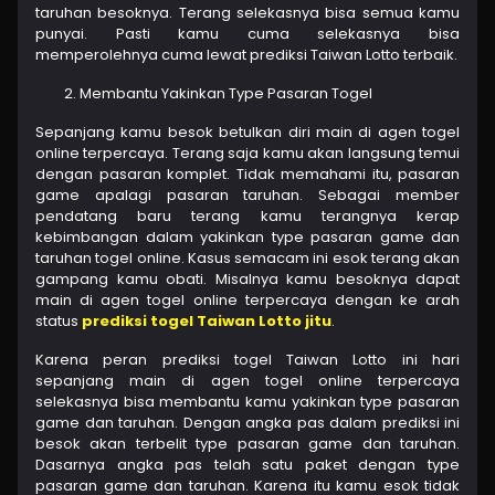
taruhan besoknya. Terang selekasnya bisa semua kamu
punyai. Pasti kamu cuma selekasnya bisa
memperolehnya cuma lewat prediksi Taiwan Lotto terbaik.
Membantu Yakinkan Type Pasaran Togel
Sepanjang kamu besok betulkan diri main di agen togel
online terpercaya. Terang saja kamu akan langsung temui
dengan pasaran komplet. Tidak memahami itu, pasaran
game apalagi pasaran taruhan. Sebagai member
pendatang baru terang kamu terangnya kerap
kebimbangan dalam yakinkan type pasaran game dan
taruhan togel online. Kasus semacam ini esok terang akan
gampang kamu obati. Misalnya kamu besoknya dapat
main di agen togel online terpercaya dengan ke arah
status
prediksi
togel Taiwan Lotto jitu
.
Karena peran prediksi togel Taiwan Lotto ini hari
sepanjang main di agen togel online terpercaya
selekasnya bisa membantu kamu yakinkan type pasaran
game dan taruhan. Dengan angka pas dalam prediksi ini
besok akan terbelit type pasaran game dan taruhan.
Dasarnya angka pas telah satu paket dengan type
pasaran game dan taruhan. Karena itu kamu esok tidak