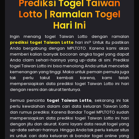
Prediksi Togel Taiwan
Lotto | Ramalan Togel
Hari Ini
Ingin menang togel Taiwan Lotto dengan ramalan
prediksi togel Taiwan Lotto
hari ini? Untuk itu pastikan
Anda bergabung dengan MPLTOTO. Karena kami akan
memberi kalian banyak bocoran angka togel yang dapat
Anda claim sehari-harinya yang up-date di sini. Prediksi
togel Taiwan Lotto ini bisa menolong Anda untuk mencetak
kemenangan yang tinggi. Maka untuk pemain pemula juga
tak perlu takut kembali karena, kami telah
mempersiapkan data prediksi togel Taiwan Lotto ini hari
dengan resmi dan akurat tentunya.
Semua pencinta
togel Taiwan Lotto
, sekarang ini tak
perlu kewalahan dalam cari data keluaran Taiwan Lotto
dan rumus prediksi. Karena Bandar Togel MPLTOTO sudah
mempersiapkan data prediksi togel Taiwan Lotto ini hari
dengan jitu dan akurat. Kami layani data result togel yang
up-date sehari-harinya. Hingga Anda tak perlu keluar situs
ini untuk cari data keluaran di bandar togel online yang