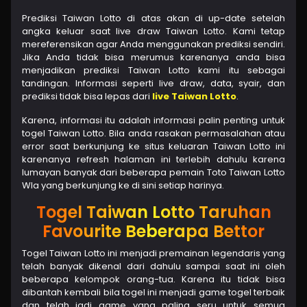
Prediksi Taiwan Lotto di atas akan di up-date setelah
angka keluar saat live draw Taiwan Lotto. Kami tetap
mereferensikan agar Anda menggunakan prediksi sendiri.
Jika Anda tidak bisa merumus karenanya anda bisa
menjadikan prediksi Taiwan Lotto kami itu sebagai
tandingan. Informasi seperti live draw, data, syair, dan
prediksi tidak bisa lepas dari
live Taiwan Lotto
.
Karena, informasi itu adalah informasi palin penting untuk
togel Taiwan Lotto. Bila anda rasakan permasalahan atau
error saat berkunjung ke situs keluaran Taiwan Lotto ini
karenanya refresh halaman ini terlebih dahulu karena
lumayan banyak dari beberapa pemain Toto Taiwan Lotto
Wla yang berkunjung ke di sini setiap harinya.
Togel Taiwan Lotto Taruhan
Favourite Beberapa Bettor
Togel Taiwan Lotto ini menjadi premainan legendaris yang
telah banyak dikenal dari dahulu sampai saat ini oleh
beberapa kelompok orang-tua. Karena itu tidak bisa
dibantah kembali bila togel ini menjadi game togel terbaik
dan telah jadi game yang paling seru untuk semua