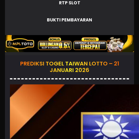
RTP SLOT
BUKTI PEMBAYARAN
PREDIKSI TOGEL TAIWAN LOTTO – 21
JANUARI 2026