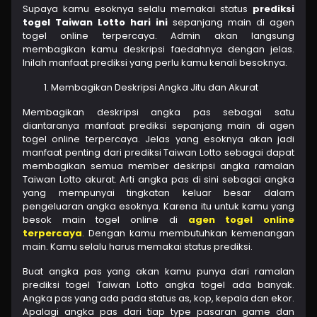
Supaya kamu esoknya selalu memakai status
prediksi
togel
Taiwan Lotto hari ini
sepanjang main di agen
togel online terpercaya. Admin akan langsung
membagikan kamu deskripsi faedahnya dengan jelas.
Inilah manfaat prediksi yang perlu kamu kenali besoknya.
Membagikan Deskripsi Angka Jitu dan Akurat
Membagikan deskripsi angka pas sebagai satu
diantaranya manfaat prediksi sepanjang main di agen
togel online terpercaya. Jelas yang esoknya akan jadi
manfaat penting dari prediksi Taiwan Lotto sebagai dapat
membagikan semua member deskripsi angka ramalan
Taiwan Lotto akurat. Arti angka pas di sini sebagai angka
yang mempunyai tingkatan keluar besar dalam
pengeluaran angka esoknya. Karena itu untuk kamu yang
besok main togel online di
agen togel online
terpercaya
. Dengan kamu membutuhkan kemenangan
main. Kamu selalu harus memakai status prediksi.
Buat angka pas yang akan kamu punya dari ramalan
prediksi togel Taiwan Lotto angka togel ada banyak.
Angka pas yang ada pada status as, kop, kepala dan ekor.
Apalagi angka pas dari tiap type pasaran game dan