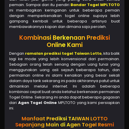
pemain. Sampai dari itu pendiri
Bandar Togel MPLTOTO
ini membagikan keringanan untuk beberapa pemain
dengan memperkenalkan togel online supaya lebih
gampang kembali untuk beberapa artisnya buat
membawakannya kapan dan dimana saja peroleh.
Kombinasi Berkenaan Prediksi
Online Kami
Dengan
ramalan
prediksi
togel Taiwan Lotto
, kita balik
lagi ke mode yang lebih konvensional dari permainan.
Sebagian orang telah senang dengan uang tunai yang
menggunakan uang asli sejauh beberapa tahun, dan
permainan online ini alami kenaikan yang besar sekali
dalam daya tarik sekarang ini pada akhirannya patut untuk
dimainkan melalui internet. Ini adalah beberapa
kombinasi cepat buat anda ketahui berkenaan permainan
Togel Online. Sekarang ini anda dapat beberapa gagasan
dari
Agen
Togel Online
MPLTOTO yang kami persiapkan
ini.
Manfaat Prediksi
TAIWAN LOTTO
Sepanjang Main di Agen Togel Resmi