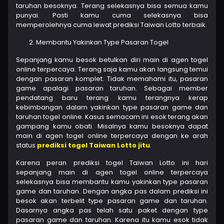
taruhan besoknya. Terang selekasnya bisa semua kamu
punyai. Pasti kamu cuma selekasnya bisa
memperolehnya cuma lewat prediksi Taiwan Lotto terbaik.
Membantu Yakinkan Type Pasaran Togel
Sepanjang kamu besok betulkan diri main di agen togel
online terpercaya. Terang saja kamu akan langsung temui
dengan pasaran komplet. Tidak memahami itu, pasaran
game apalagi pasaran taruhan. Sebagai member
pendatang baru terang kamu terangnya kerap
kebimbangan dalam yakinkan type pasaran game dan
taruhan togel online. Kasus semacam ini esok terang akan
gampang kamu obati. Misalnya kamu besoknya dapat
main di agen togel online terpercaya dengan ke arah
status
prediksi
togel Taiwan Lotto jitu
.
Karena peran prediksi togel Taiwan Lotto ini hari
sepanjang main di agen togel online terpercaya
selekasnya bisa membantu kamu yakinkan type pasaran
game dan taruhan. Dengan angka pas dalam prediksi ini
besok akan terbelit type pasaran game dan taruhan.
Dasarnya angka pas telah satu paket dengan type
pasaran game dan taruhan. Karena itu kamu esok tidak