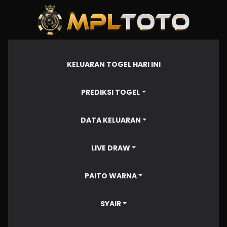
KELUARAN TOGEL HARI INI
PREDIKSI TOGEL
DATA KELUARAN
LIVE DRAW
PAITO WARNA
SYAIR