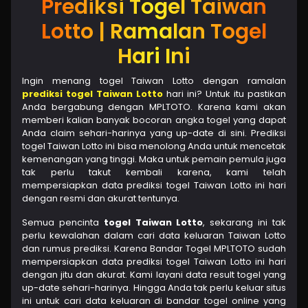
Prediksi Togel Taiwan
Lotto | Ramalan Togel
Hari Ini
Ingin menang togel Taiwan Lotto dengan ramalan
prediksi togel Taiwan Lotto
hari ini? Untuk itu pastikan
Anda bergabung dengan MPLTOTO. Karena kami akan
memberi kalian banyak bocoran angka togel yang dapat
Anda claim sehari-harinya yang up-date di sini. Prediksi
togel Taiwan Lotto ini bisa menolong Anda untuk mencetak
kemenangan yang tinggi. Maka untuk pemain pemula juga
tak perlu takut kembali karena, kami telah
mempersiapkan data prediksi togel Taiwan Lotto ini hari
dengan resmi dan akurat tentunya.
Semua pencinta
togel Taiwan Lotto
, sekarang ini tak
perlu kewalahan dalam cari data keluaran Taiwan Lotto
dan rumus prediksi. Karena Bandar Togel MPLTOTO sudah
mempersiapkan data prediksi togel Taiwan Lotto ini hari
dengan jitu dan akurat. Kami layani data result togel yang
up-date sehari-harinya. Hingga Anda tak perlu keluar situs
ini untuk cari data keluaran di bandar togel online yang