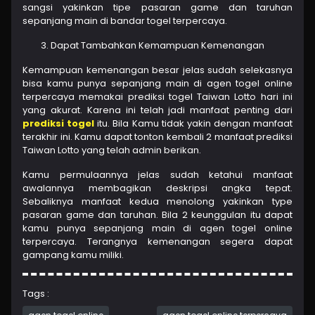
sangsi yakinkan tipe pasaran game dan taruhan
sepanjang main di bandar togel terpercaya.
Dapat Tambahkan Kemampuan Kemenangan
Kemampuan kemenangan besar jelas sudah selekasnya
bisa kamu punya sepanjang main di agen togel online
terpercaya memakai prediksi togel Taiwan Lotto hari ini
yang akurat. Karena ini telah jadi manfaat penting dari
prediksi togel
itu. Bila Kamu tidak yakin dengan manfaat
terakhir ini. Kamu dapat tonton kembali 2 manfaat prediksi
Taiwan Lotto yang telah admin berikan.
Kamu permulaannya jelas sudah ketahui manfaat
awalannya membagikan deskripsi angka tepat.
Sebaliknya manfaat kedua menolong yakinkan type
pasaran game dan taruhan. Bila 2 keunggulan itu dapat
kamu punya sepanjang main di agen togel online
terpercaya. Terangnya kemenangan segera dapat
gampang kamu miliki.
Tags :