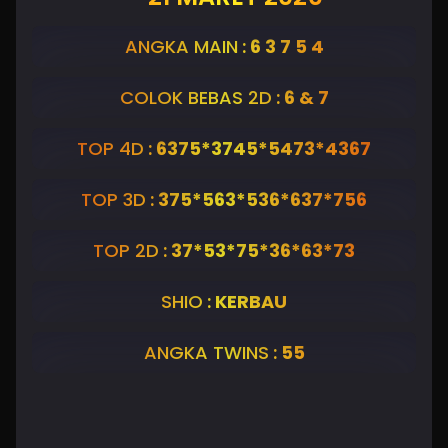
ANGKA MAIN
:
6 3 7 5 4
COLOK BEBAS 2D
:
6 & 7
TOP 4D
:
6375*3745*5473*4367
TOP 3D
:
375*563*536*637*756
TOP 2D
:
37*53*75*36*63*73
SHIO
:
KERBAU
ANGKA TWINS
:
55
☆☆☆
Prediksi Togel MPLTOTO
☆☆☆