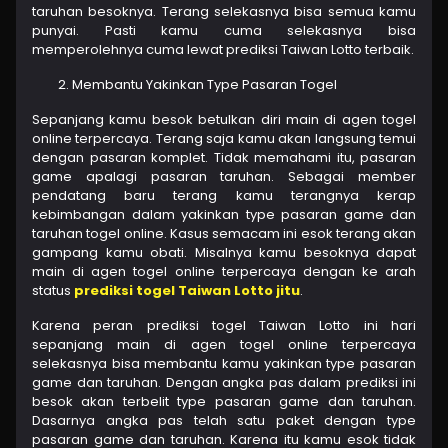
taruhan besoknya. Terang selekasnya bisa semua kamu
punyai. Pasti kamu cuma selekasnya bisa
memperolehnya cuma lewat prediksi Taiwan Lotto terbaik.
Membantu Yakinkan Type Pasaran Togel
Sepanjang kamu besok betulkan diri main di agen togel
online terpercaya. Terang saja kamu akan langsung temui
dengan pasaran komplet. Tidak memahami itu, pasaran
game apalagi pasaran taruhan. Sebagai member
pendatang baru terang kamu terangnya kerap
kebimbangan dalam yakinkan type pasaran game dan
taruhan togel online. Kasus semacam ini esok terang akan
gampang kamu obati. Misalnya kamu besoknya dapat
main di agen togel online terpercaya dengan ke arah
status
prediksi
togel Taiwan Lotto jitu
.
Karena peran prediksi togel Taiwan Lotto ini hari
sepanjang main di agen togel online terpercaya
selekasnya bisa membantu kamu yakinkan type pasaran
game dan taruhan. Dengan angka pas dalam prediksi ini
besok akan terbelit type pasaran game dan taruhan.
Dasarnya angka pas telah satu paket dengan type
pasaran game dan taruhan. Karena itu kamu esok tidak