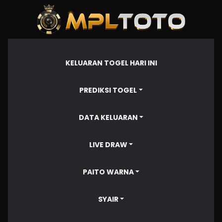
KELUARAN TOGEL HARI INI
PREDIKSI TOGEL
DATA KELUARAN
LIVE DRAW
PAITO WARNA
SYAIR