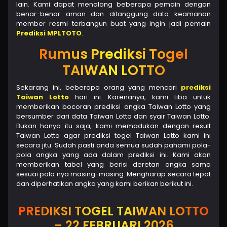
lain. Kami dapat menolong beberapa pemain dengan
benar-benar aman dan ditanggung data keamanan
member resmi terbangun buat yang ingin jadi pemain
Prediksi
MPLTOTO
.
Rumus Prediksi Togel
TAIWAN LOTTO
Sekarang ini, beberapa orang yang mencari
prediksi
Taiwan Lotto
hari ini. Karenanya, kami tiba untuk
memberikan bocoran prediksi angka Taiwan Lotto yang
bersumber dari data Taiwan Lotto dan syair Taiwan Lotto.
Bukan hanya itu saja, kami memadukan dengan result
Taiwan Lotto agar prediksi togel Taiwan Lotto kami ini
secara jitu. Sudah pasti anda semua sudah pahami pola-
pola angka yang ada dalam prediksi ini. Kami akan
memberikan tabel yang berisi deretan angka sama
sesuai pola nya masing-masing. Mengharap secara tepat
dan diperhatikan angka yang kami berikan berikut ini.
PREDIKSI TOGEL TAIWAN LOTTO
– 22 FEBRUARI 2026