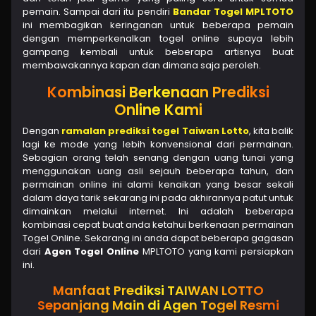
pemain. Sampai dari itu pendiri
Bandar Togel MPLTOTO
ini membagikan keringanan untuk beberapa pemain
dengan memperkenalkan togel online supaya lebih
gampang kembali untuk beberapa artisnya buat
membawakannya kapan dan dimana saja peroleh.
Kombinasi Berkenaan Prediksi
Online Kami
Dengan
ramalan
prediksi
togel Taiwan Lotto
, kita balik
lagi ke mode yang lebih konvensional dari permainan.
Sebagian orang telah senang dengan uang tunai yang
menggunakan uang asli sejauh beberapa tahun, dan
permainan online ini alami kenaikan yang besar sekali
dalam daya tarik sekarang ini pada akhirannya patut untuk
dimainkan melalui internet. Ini adalah beberapa
kombinasi cepat buat anda ketahui berkenaan permainan
Togel Online. Sekarang ini anda dapat beberapa gagasan
dari
Agen
Togel Online
MPLTOTO yang kami persiapkan
ini.
Manfaat Prediksi
TAIWAN LOTTO
Sepanjang Main di Agen Togel Resmi