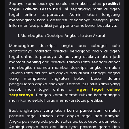
Supaya kamu esoknya selalu memakai status
prediksi
togel
Taiwan Lotto hari ini
sepanjang main di agen
togel online terpercaya. Admin akan langsung
membagikan kamu deskripsi faedahnya dengan jelas.
Inilah manfaat prediksi yang perlu kamu kenali besoknya.
Membagikan Deskripsi Angka Jitu dan Akurat
Membagikan deskripsi angka pas sebagai satu
diantaranya manfaat prediksi sepanjang main di agen
togel online terpercaya. Jelas yang esoknya akan jadi
manfaat penting dari prediksi Taiwan Lotto sebagai dapat
membagikan semua member deskripsi angka ramalan
Taiwan Lotto akurat. Arti angka pas di sini sebagai angka
yang mempunyai tingkatan keluar besar dalam
pengeluaran angka esoknya. Karena itu untuk kamu yang
besok main togel online di
agen togel online
terpercaya
. Dengan kamu membutuhkan kemenangan
main. Kamu selalu harus memakai status prediksi.
Buat angka pas yang akan kamu punya dari ramalan
prediksi togel Taiwan Lotto angka togel ada banyak.
Angka pas yang ada pada status as, kop, kepala dan ekor.
Apalagi angka pas dari tiap type pasaran game dan