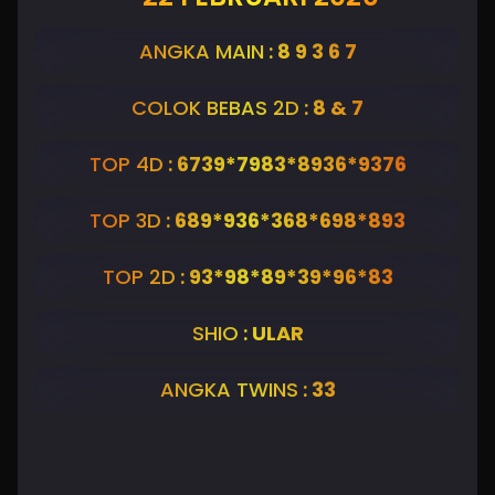
ANGKA MAIN
:
8 9 3 6 7
COLOK BEBAS 2D
:
8 & 7
TOP 4D
:
6739*7983*8936*9376
TOP 3D
:
689*936*368*698*893
TOP 2D
:
93*98*89*39*96*83
SHIO
:
ULAR
ANGKA TWINS
:
33
☆☆☆
Prediksi Togel MPLTOTO
☆☆☆