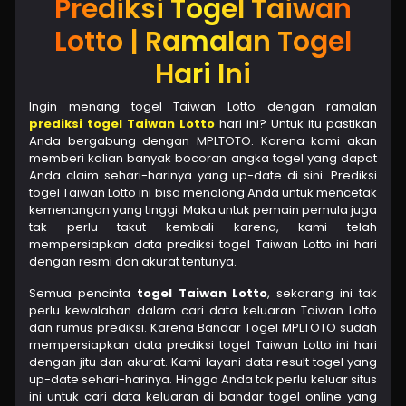
Prediksi Togel Taiwan
Lotto | Ramalan Togel
Hari Ini
Ingin menang togel Taiwan Lotto dengan ramalan
prediksi togel Taiwan Lotto
hari ini? Untuk itu pastikan
Anda bergabung dengan MPLTOTO. Karena kami akan
memberi kalian banyak bocoran angka togel yang dapat
Anda claim sehari-harinya yang up-date di sini. Prediksi
togel Taiwan Lotto ini bisa menolong Anda untuk mencetak
kemenangan yang tinggi. Maka untuk pemain pemula juga
tak perlu takut kembali karena, kami telah
mempersiapkan data prediksi togel Taiwan Lotto ini hari
dengan resmi dan akurat tentunya.
Semua pencinta
togel Taiwan Lotto
, sekarang ini tak
perlu kewalahan dalam cari data keluaran Taiwan Lotto
dan rumus prediksi. Karena Bandar Togel MPLTOTO sudah
mempersiapkan data prediksi togel Taiwan Lotto ini hari
dengan jitu dan akurat. Kami layani data result togel yang
up-date sehari-harinya. Hingga Anda tak perlu keluar situs
ini untuk cari data keluaran di bandar togel online yang