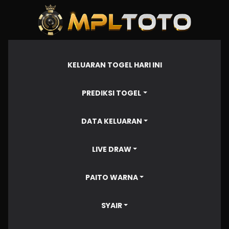
KELUARAN TOGEL HARI INI
PREDIKSI TOGEL
DATA KELUARAN
LIVE DRAW
PAITO WARNA
SYAIR