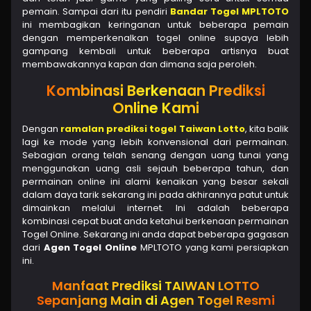
pemain. Sampai dari itu pendiri
Bandar Togel MPLTOTO
ini membagikan keringanan untuk beberapa pemain
dengan memperkenalkan togel online supaya lebih
gampang kembali untuk beberapa artisnya buat
membawakannya kapan dan dimana saja peroleh.
Kombinasi Berkenaan Prediksi
Online Kami
Dengan
ramalan
prediksi
togel Taiwan Lotto
, kita balik
lagi ke mode yang lebih konvensional dari permainan.
Sebagian orang telah senang dengan uang tunai yang
menggunakan uang asli sejauh beberapa tahun, dan
permainan online ini alami kenaikan yang besar sekali
dalam daya tarik sekarang ini pada akhirannya patut untuk
dimainkan melalui internet. Ini adalah beberapa
kombinasi cepat buat anda ketahui berkenaan permainan
Togel Online. Sekarang ini anda dapat beberapa gagasan
dari
Agen
Togel Online
MPLTOTO yang kami persiapkan
ini.
Manfaat Prediksi
TAIWAN LOTTO
Sepanjang Main di Agen Togel Resmi