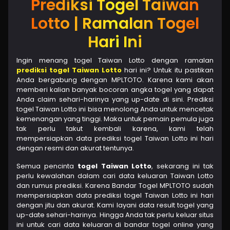
Prediksi Togel Taiwan
Lotto | Ramalan Togel
Hari Ini
Ingin menang togel Taiwan Lotto dengan ramalan
prediksi togel Taiwan Lotto
hari ini? Untuk itu pastikan
Anda bergabung dengan MPLTOTO. Karena kami akan
memberi kalian banyak bocoran angka togel yang dapat
Anda claim sehari-harinya yang up-date di sini. Prediksi
togel Taiwan Lotto ini bisa menolong Anda untuk mencetak
kemenangan yang tinggi. Maka untuk pemain pemula juga
tak perlu takut kembali karena, kami telah
mempersiapkan data prediksi togel Taiwan Lotto ini hari
dengan resmi dan akurat tentunya.
Semua pencinta
togel Taiwan Lotto
, sekarang ini tak
perlu kewalahan dalam cari data keluaran Taiwan Lotto
dan rumus prediksi. Karena Bandar Togel MPLTOTO sudah
mempersiapkan data prediksi togel Taiwan Lotto ini hari
dengan jitu dan akurat. Kami layani data result togel yang
up-date sehari-harinya. Hingga Anda tak perlu keluar situs
ini untuk cari data keluaran di bandar togel online yang