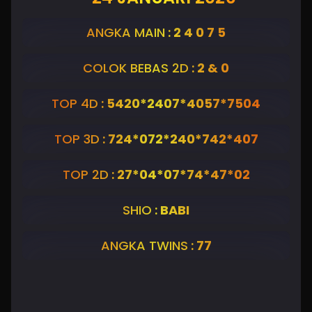
ANGKA MAIN
:
2 4 0 7 5
COLOK BEBAS 2D
:
2 & 0
TOP 4D
:
5420*2407*4057*7504
TOP 3D
:
724*072*240*742*407
TOP 2D
:
27*04*07*74*47*02
SHIO
:
BABI
ANGKA TWINS
:
77
☆☆☆
Prediksi Togel MPLTOTO
☆☆☆