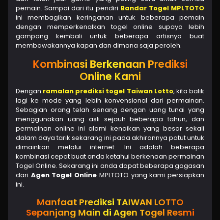
pemain. Sampai dari itu pendiri
Bandar Togel MPLTOTO
ini membagikan keringanan untuk beberapa pemain
dengan memperkenalkan togel online supaya lebih
gampang kembali untuk beberapa artisnya buat
membawakannya kapan dan dimana saja peroleh.
Kombinasi Berkenaan Prediksi
Online Kami
Dengan
ramalan
prediksi
togel Taiwan Lotto
, kita balik
lagi ke mode yang lebih konvensional dari permainan.
Sebagian orang telah senang dengan uang tunai yang
menggunakan uang asli sejauh beberapa tahun, dan
permainan online ini alami kenaikan yang besar sekali
dalam daya tarik sekarang ini pada akhirannya patut untuk
dimainkan melalui internet. Ini adalah beberapa
kombinasi cepat buat anda ketahui berkenaan permainan
Togel Online. Sekarang ini anda dapat beberapa gagasan
dari
Agen
Togel Online
MPLTOTO yang kami persiapkan
ini.
Manfaat Prediksi
TAIWAN LOTTO
Sepanjang Main di Agen Togel Resmi