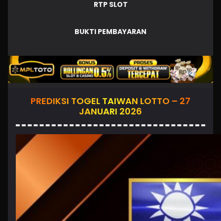
RTP SLOT
BUKTI PEMBAYARAN
PREDIKSI TOGEL TAIWAN LOTTO – 27
JANUARI 2026