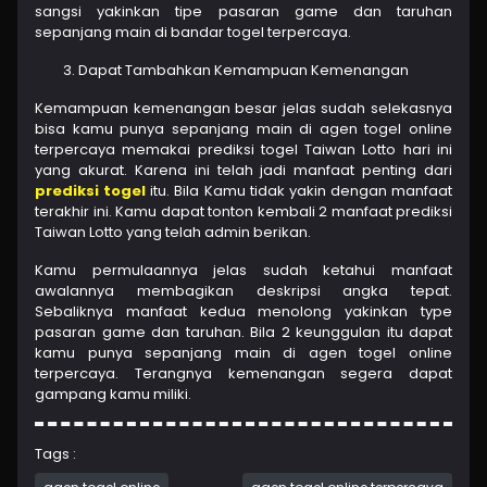
sangsi yakinkan tipe pasaran game dan taruhan
sepanjang main di bandar togel terpercaya.
Dapat Tambahkan Kemampuan Kemenangan
Kemampuan kemenangan besar jelas sudah selekasnya
bisa kamu punya sepanjang main di agen togel online
terpercaya memakai prediksi togel Taiwan Lotto hari ini
yang akurat. Karena ini telah jadi manfaat penting dari
prediksi togel
itu. Bila Kamu tidak yakin dengan manfaat
terakhir ini. Kamu dapat tonton kembali 2 manfaat prediksi
Taiwan Lotto yang telah admin berikan.
Kamu permulaannya jelas sudah ketahui manfaat
awalannya membagikan deskripsi angka tepat.
Sebaliknya manfaat kedua menolong yakinkan type
pasaran game dan taruhan. Bila 2 keunggulan itu dapat
kamu punya sepanjang main di agen togel online
terpercaya. Terangnya kemenangan segera dapat
gampang kamu miliki.
Tags :