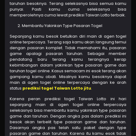
taruhan besoknya. Terang selekasnya bisa semua kamu
punyai. Pasti kamu cuma selekasnya bisa
memperolehnya cuma lewat prediksi Taiwan Lotto terbaik.
Membantu Yakinkan Type Pasaran Togel
Sepanjang kamu besok betulkan diri main di agen togel
online terpercaya. Terang saja kamu akan langsung temui
dengan pasaran komplet. Tidak memahami itu, pasaran
game apalagi pasaran taruhan. Sebagai member
pendatang baru terang kamu terangnya kerap
kebimbangan dalam yakinkan type pasaran game dan
taruhan togel online. Kasus semacam ini esok terang akan
gampang kamu obati. Misalnya kamu besoknya dapat
main di agen togel online terpercaya dengan ke arah
status
prediksi
togel Taiwan Lotto jitu
.
Karena peran prediksi togel Taiwan Lotto ini hari
sepanjang main di agen togel online terpercaya
selekasnya bisa membantu kamu yakinkan type pasaran
game dan taruhan. Dengan angka pas dalam prediksi ini
besok akan terbelit type pasaran game dan taruhan.
Dasarnya angka pas telah satu paket dengan type
pasaran game dan taruhan. Karena itu kamu esok tidak