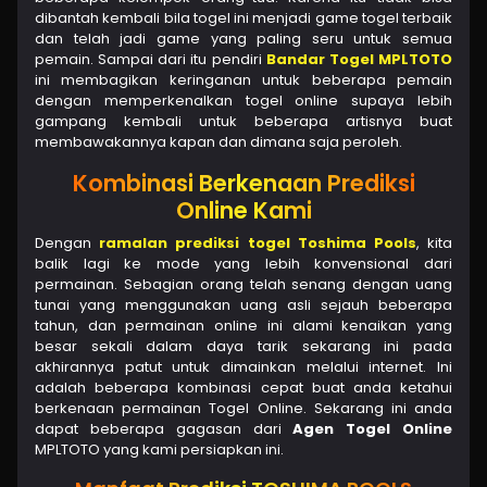
dibantah kembali bila togel ini menjadi game togel terbaik
dan telah jadi game yang paling seru untuk semua
pemain. Sampai dari itu pendiri
Bandar Togel MPLTOTO
ini membagikan keringanan untuk beberapa pemain
dengan memperkenalkan togel online supaya lebih
gampang kembali untuk beberapa artisnya buat
membawakannya kapan dan dimana saja peroleh.
Kombinasi Berkenaan Prediksi
Online Kami
Dengan
ramalan
prediksi
togel Toshima Pools
, kita
balik lagi ke mode yang lebih konvensional dari
permainan. Sebagian orang telah senang dengan uang
tunai yang menggunakan uang asli sejauh beberapa
tahun, dan permainan online ini alami kenaikan yang
besar sekali dalam daya tarik sekarang ini pada
akhirannya patut untuk dimainkan melalui internet. Ini
adalah beberapa kombinasi cepat buat anda ketahui
berkenaan permainan Togel Online. Sekarang ini anda
dapat beberapa gagasan dari
Agen
Togel Online
MPLTOTO yang kami persiapkan ini.