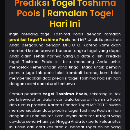
Prediksi Togel Toshima
Pools | Ramalan Togel
Hari Ini
Ingin menang togel Toshima Pools dengan ramalan
prediksi togel Toshima Pools
hari ini? Untuk itu pastikan
Anda bergabung dengan MPLTOTO. Karena kami akan
memberi kalian banyak bocoran angka togel yang dapat
Anda claim sehari-harinya yang up-date di sini. Prediksi
togel Toshima Pools ini bisa menolong Anda untuk
mencetak kemenangan yang tinggi. Maka untuk pemain
pemula juga tak perlu takut kembali karena, kami telah
mempersiapkan data prediksi togel Toshima Pools ini hari
dengan resmi dan akurat tentunya.
Semua pencinta
togel Toshima Pools
, sekarang ini tak
perlu kewalahan dalam cari data keluaran Toshima Pools
dan rumus prediksi. Karena Bandar Togel MPLTOTO sudah
mempersiapkan data prediksi togel Toshima Pools ini hari
dengan jitu dan akurat. Kami layani data result togel yang
up-date sehari-harinya. Hingga Anda tak perlu keluar situs
ini untuk cari data keluaran di bandar togel online yang