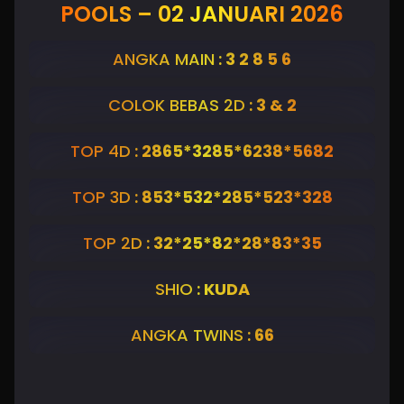
POOLS – 02 JANUARI 2026
ANGKA MAIN
:
3 2 8 5 6
COLOK BEBAS 2D
:
3 & 2
TOP 4D
:
2865*3285*6238*5682
TOP 3D
:
853*532*285*523*328
TOP 2D
:
32*25*82*28*83*35
SHIO
:
KUDA
ANGKA TWINS
:
66
☆☆☆
Prediksi Togel MPLTOTO
☆☆☆