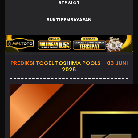
RTP SLOT
BUKTI PEMBAYARAN
PREDIKSI TOGEL TOSHIMA POOLS – 03 JUNI
2026