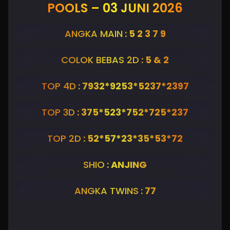
POOLS – 03 JUNI 2026
ANGKA MAIN
:
5 2 3 7 9
COLOK BEBAS 2D
:
5 & 2
TOP 4D
:
7932*9253*5237*2397
TOP 3D
:
375*523*752*725*237
TOP 2D
:
52*57*23*35*53*72
SHIO
:
ANJING
ANGKA TWINS
:
77
☆☆☆
Prediksi Togel MPLTOTO
☆☆☆