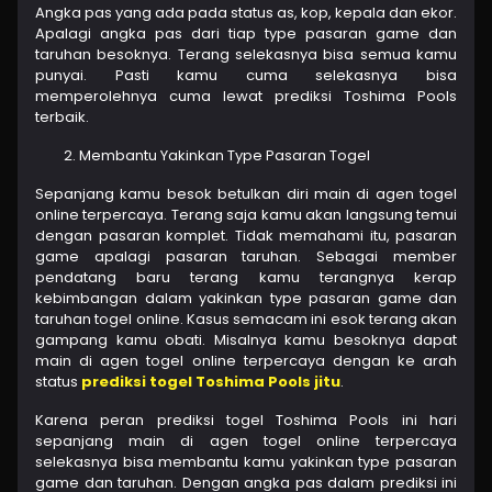
Angka pas yang ada pada status as, kop, kepala dan ekor.
Apalagi angka pas dari tiap type pasaran game dan
taruhan besoknya. Terang selekasnya bisa semua kamu
punyai. Pasti kamu cuma selekasnya bisa
memperolehnya cuma lewat prediksi Toshima Pools
terbaik.
Membantu Yakinkan Type Pasaran Togel
Sepanjang kamu besok betulkan diri main di agen togel
online terpercaya. Terang saja kamu akan langsung temui
dengan pasaran komplet. Tidak memahami itu, pasaran
game apalagi pasaran taruhan. Sebagai member
pendatang baru terang kamu terangnya kerap
kebimbangan dalam yakinkan type pasaran game dan
taruhan togel online. Kasus semacam ini esok terang akan
gampang kamu obati. Misalnya kamu besoknya dapat
main di agen togel online terpercaya dengan ke arah
status
prediksi
togel Toshima Pools jitu
.
Karena peran prediksi togel Toshima Pools ini hari
sepanjang main di agen togel online terpercaya
selekasnya bisa membantu kamu yakinkan type pasaran
game dan taruhan. Dengan angka pas dalam prediksi ini