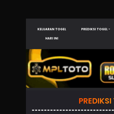
KELUARAN TOGEL
PREDIKSI TOGEL
HARI INI
PREDIKSI