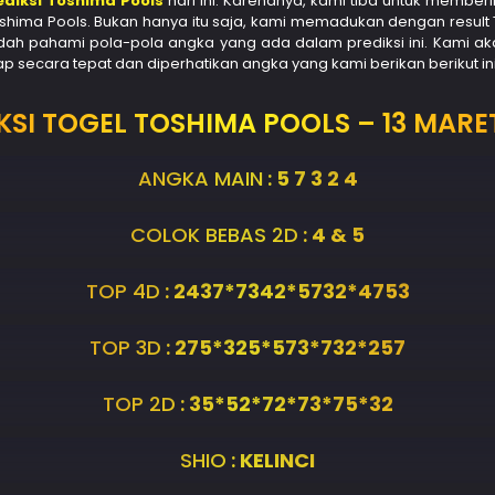
ediksi Toshima Pools
hari ini. Karenanya, kami tiba untuk membe
shima Pools. Bukan hanya itu saja, kami memadukan dengan result 
sudah pahami pola-pola angka yang ada dalam prediksi ini. Kami a
secara tepat dan diperhatikan angka yang kami berikan berikut ini
KSI TOGEL TOSHIMA POOLS – 13 MARE
ANGKA MAIN
:
5 7 3 2 4
COLOK BEBAS 2D
:
4 & 5
TOP 4D
:
2437*7342*5732*4753
TOP 3D
:
275*325*573*732*257
TOP 2D
:
35*52*72*73*75*32
SHIO
:
KELINCI