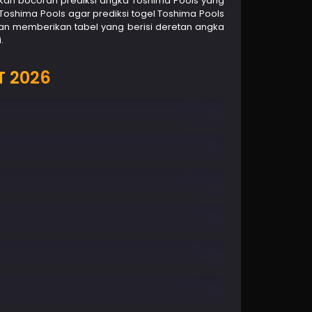
rikan bocoran prediksi angka Toshima Pools yang
Toshima Pools agar prediksi togel Toshima Pools
kan memberikan tabel yang berisi deretan angka
.
T 2026