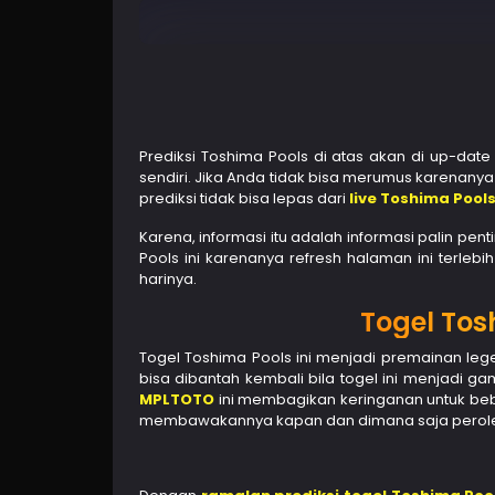
Prediksi Toshima Pools di atas akan di up-dat
sendiri. Jika Anda tidak bisa merumus karenanya 
prediksi tidak bisa lepas dari
live Toshima Pool
Karena, informasi itu adalah informasi palin pen
Pools ini karenanya refresh halaman ini terle
harinya.
Togel Tos
Togel Toshima Pools ini menjadi premainan lege
bisa dibantah kembali bila togel ini menjadi g
MPLTOTO
ini membagikan keringanan untuk be
membawakannya kapan dan dimana saja perol