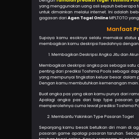
Dengan
ramalan
prediksi
togel Toshima Poo
yang menggunakan uang asli sejauh beberapa tah
untuk dimainkan melalui internet. Ini adalah 
gagasan dari
Agen
Togel Online
MPLTOTO yang k
Manfaat Pr
Supaya kamu esoknya selalu memakai status
membagikan kamu deskripsi faedahnya dengan jel
Membagikan Deskripsi Angka Jitu dan Akur
Membagikan deskripsi angka pas sebagai satu di
penting dari prediksi Toshima Pools sebagai da
yang mempunyai tingkatan keluar besar dalam p
Dengan kamu membutuhkan kemenangan main. Ka
Buat angka pas yang akan kamu punya dari ramal
Apalagi angka pas dari tiap type pasaran 
memperolehnya cuma lewat prediksi Toshima Poo
Membantu Yakinkan Type Pasaran Togel
Sepanjang kamu besok betulkan diri main di ag
pasaran game apalagi pasaran taruhan. Seba