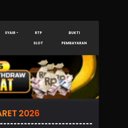
SYAIR
RTP
BUKTI
SLOT
PEMBAYARAN
ARET 2026