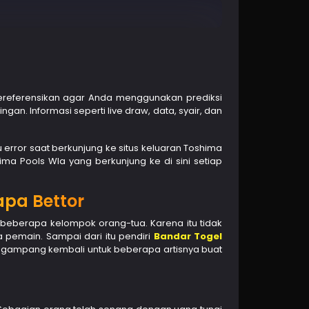
 mereferensikan agar Anda menggunakan prediksi
an. Informasi seperti live draw, data, syair, dan
u error saat berkunjung ke situs keluaran Toshima
ma Pools Wla yang berkunjung ke di sini setiap
apa Bettor
h beberapa kelompok orang-tua. Karena itu tidak
a pemain. Sampai dari itu pendiri
Bandar Togel
 gampang kembali untuk beberapa artisnya buat