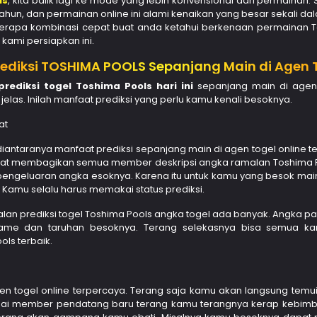
ls
, kita balik lagi ke mode yang lebih konvensional dari permaina
un, dan permainan online ini alami kenaikan yang besar sekali dala
beberapa kombinasi cepat buat anda ketahui berkenaan permainan 
ami persiapkan ini.
ediksi
TOSHIMA POOLS
Sepanjang Main di Agen 
prediksi togel
Toshima Pools hari ini
sepanjang main di agen 
as. Inilah manfaat prediksi yang perlu kamu kenali besoknya.
at
antaranya manfaat prediksi sepanjang main di agen togel online t
pat membagikan semua member deskripsi angka ramalan Toshima Pool
engeluaran angka esoknya. Karena itu untuk kamu yang besok main 
mu selalu harus memakai status prediksi.
an prediksi togel Toshima Pools angka togel ada banyak. Angka pas
game dan taruhan besoknya. Terang selekasnya bisa semua ka
ls terbaik.
en togel online terpercaya. Terang saja kamu akan langsung tem
gai member pendatang baru terang kamu terangnya kerap kebim