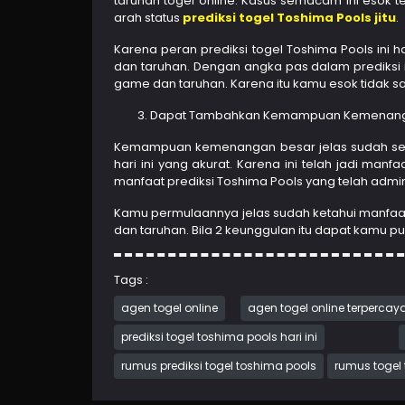
taruhan togel online. Kasus semacam ini esok
arah status
prediksi
togel Toshima Pools jitu
.
Karena peran prediksi togel Toshima Pools ini
dan taruhan. Dengan angka pas dalam prediksi 
game dan taruhan. Karena itu kamu esok tidak s
Dapat Tambahkan Kemampuan Kemenan
Kemampuan kemenangan besar jelas sudah sele
hari ini yang akurat. Karena ini telah jadi manf
manfaat prediksi Toshima Pools yang telah admin
Kamu permulaannya jelas sudah ketahui manfaa
dan taruhan. Bila 2 keunggulan itu dapat kamu 
Tags :
agen togel online
agen togel online terpercay
prediksi togel toshima pools hari ini
rumus prediksi togel toshima pools
rumus togel