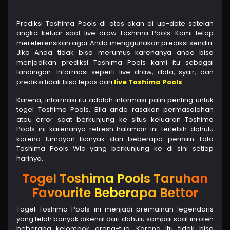
Prediksi Toshima Pools di atas akan di up-date setelah
angka keluar saat live draw Toshima Pools. Kami tetap
mereferensikan agar Anda menggunakan prediksi sendiri.
Jika Anda tidak bisa merumus karenanya anda bisa
menjadikan prediksi Toshima Pools kami itu sebagai
tandingan. Informasi seperti live draw, data, syair, dan
prediksi tidak bisa lepas dari
live Toshima Pools
.
Karena, informasi itu adalah informasi palin penting untuk
togel Toshima Pools. Bila anda rasakan permasalahan
atau error saat berkunjung ke situs keluaran Toshima
Pools ini karenanya refresh halaman ini terlebih dahulu
karena lumayan banyak dari beberapa pemain Toto
Toshima Pools Wla yang berkunjung ke di sini setiap
harinya.
Togel Toshima Pools Taruhan
Favourite Beberapa Bettor
Togel Toshima Pools ini menjadi premainan legendaris
yang telah banyak dikenal dari dahulu sampai saat ini oleh
beberapa kelompok orang-tua. Karena itu tidak bisa