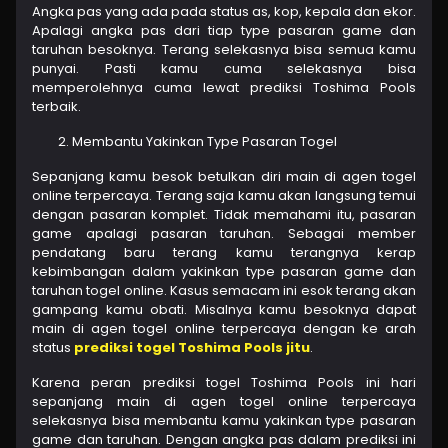
Angka pas yang ada pada status as, kop, kepala dan ekor.
Apalagi angka pas dari tiap type pasaran game dan
taruhan besoknya. Terang selekasnya bisa semua kamu
punyai. Pasti kamu cuma selekasnya bisa
memperolehnya cuma lewat prediksi Toshima Pools
terbaik.
Membantu Yakinkan Type Pasaran Togel
Sepanjang kamu besok betulkan diri main di agen togel
online terpercaya. Terang saja kamu akan langsung temui
dengan pasaran komplet. Tidak memahami itu, pasaran
game apalagi pasaran taruhan. Sebagai member
pendatang baru terang kamu terangnya kerap
kebimbangan dalam yakinkan type pasaran game dan
taruhan togel online. Kasus semacam ini esok terang akan
gampang kamu obati. Misalnya kamu besoknya dapat
main di agen togel online terpercaya dengan ke arah
status
prediksi
togel Toshima Pools jitu
.
Karena peran prediksi togel Toshima Pools ini hari
sepanjang main di agen togel online terpercaya
selekasnya bisa membantu kamu yakinkan type pasaran
game dan taruhan. Dengan angka pas dalam prediksi ini