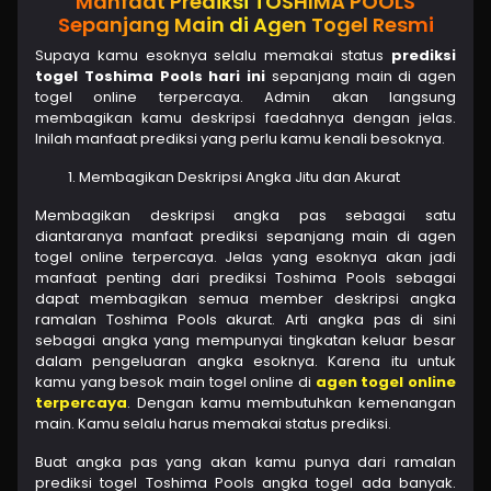
Manfaat Prediksi
TOSHIMA POOLS
Sepanjang Main di Agen Togel Resmi
Supaya kamu esoknya selalu memakai status
prediksi
togel
Toshima Pools hari ini
sepanjang main di agen
togel online terpercaya. Admin akan langsung
membagikan kamu deskripsi faedahnya dengan jelas.
Inilah manfaat prediksi yang perlu kamu kenali besoknya.
Membagikan Deskripsi Angka Jitu dan Akurat
Membagikan deskripsi angka pas sebagai satu
diantaranya manfaat prediksi sepanjang main di agen
togel online terpercaya. Jelas yang esoknya akan jadi
manfaat penting dari prediksi Toshima Pools sebagai
dapat membagikan semua member deskripsi angka
ramalan Toshima Pools akurat. Arti angka pas di sini
sebagai angka yang mempunyai tingkatan keluar besar
dalam pengeluaran angka esoknya. Karena itu untuk
kamu yang besok main togel online di
agen togel online
terpercaya
. Dengan kamu membutuhkan kemenangan
main. Kamu selalu harus memakai status prediksi.
Buat angka pas yang akan kamu punya dari ramalan
prediksi togel Toshima Pools angka togel ada banyak.