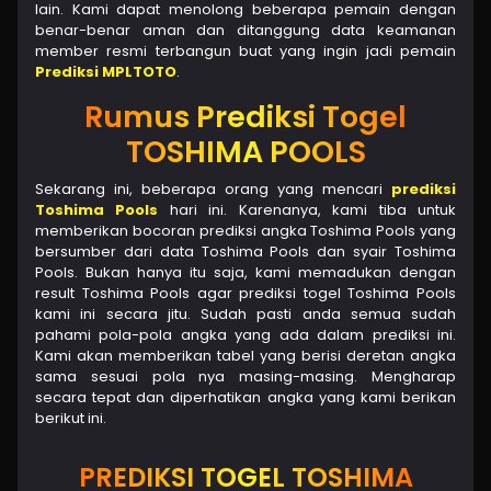
lain. Kami dapat menolong beberapa pemain dengan
benar-benar aman dan ditanggung data keamanan
member resmi terbangun buat yang ingin jadi pemain
Prediksi
MPLTOTO
.
Rumus Prediksi Togel
TOSHIMA POOLS
Sekarang ini, beberapa orang yang mencari
prediksi
Toshima Pools
hari ini. Karenanya, kami tiba untuk
memberikan bocoran prediksi angka Toshima Pools yang
bersumber dari data Toshima Pools dan syair Toshima
Pools. Bukan hanya itu saja, kami memadukan dengan
result Toshima Pools agar prediksi togel Toshima Pools
kami ini secara jitu. Sudah pasti anda semua sudah
pahami pola-pola angka yang ada dalam prediksi ini.
Kami akan memberikan tabel yang berisi deretan angka
sama sesuai pola nya masing-masing. Mengharap
secara tepat dan diperhatikan angka yang kami berikan
berikut ini.
PREDIKSI TOGEL TOSHIMA