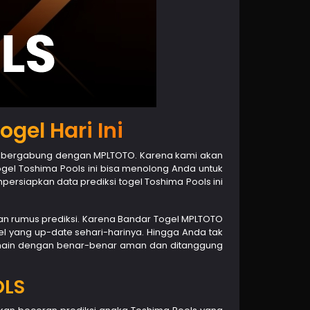
gel Hari Ini
nda bergabung dengan MPLTOTO. Karena kami akan
ogel Toshima Pools ini bisa menolong Anda untuk
ersiapkan data prediksi togel Toshima Pools ini
dan rumus prediksi. Karena Bandar Togel MPLTOTO
gel yang up-date sehari-harinya. Hingga Anda tak
 pemain dengan benar-benar aman dan ditanggung
OLS