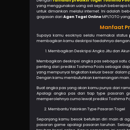
Dengan
ramalan
prediksi
togel Toshima Poo
yang menggunakan uang asli sejauh beberapa tah
untuk dimainkan melalui internet. Ini adalah 
gagasan dari
Agen
Togel Online
MPLTOTO yang k
Manfaat Pr
Supaya kamu esoknya selalu memakai status
membagikan kamu deskripsi faedahnya dengan jel
Membagikan Deskripsi Angka Jitu dan Akur
Membagikan deskripsi angka pas sebagai satu di
penting dari prediksi Toshima Pools sebagai da
yang mempunyai tingkatan keluar besar dalam p
Dengan kamu membutuhkan kemenangan main. Ka
Buat angka pas yang akan kamu punya dari ramal
Apalagi angka pas dari tiap type pasaran 
memperolehnya cuma lewat prediksi Toshima Poo
Membantu Yakinkan Type Pasaran Togel
Sepanjang kamu besok betulkan diri main di ag
pasaran game apalagi pasaran taruhan. Seba