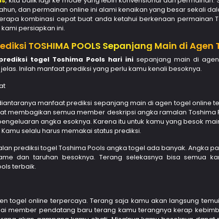
ls
, kita balik lagi ke mode yang lebih konvensional dari permaina
un, dan permainan online ini alami kenaikan yang besar sekali dala
beberapa kombinasi cepat buat anda ketahui berkenaan permainan 
ami persiapkan ini.
ediksi
TOSHIMA POOLS
Sepanjang Main di Agen 
prediksi togel
Toshima Pools hari ini
sepanjang main di agen 
as. Inilah manfaat prediksi yang perlu kamu kenali besoknya.
at
antaranya manfaat prediksi sepanjang main di agen togel online t
pat membagikan semua member deskripsi angka ramalan Toshima Pool
engeluaran angka esoknya. Karena itu untuk kamu yang besok main 
mu selalu harus memakai status prediksi.
an prediksi togel Toshima Pools angka togel ada banyak. Angka pas
game dan taruhan besoknya. Terang selekasnya bisa semua ka
ls terbaik.
en togel online terpercaya. Terang saja kamu akan langsung tem
gai member pendatang baru terang kamu terangnya kerap kebim