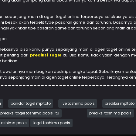
 terang akan gampang kamu obati. Misalnya kamu besoknya dapat m
 hari sepanjang main di agen togel online terpercaya selekasnya
ini besok akan terbelit type pasaran game dan taruhan. Dasarnya 
angsi yakinkan tipe pasaran game dan taruhan sepanjang main di ba
gan
kasnya bisa kamu punya sepanjang main di agen togel online ter
aat penting dari
prediksi togel
itu. Bila Kamu tidak yakin dengan m
 berikan.
t awalannya membagikan deskripsi angka tepat. Sebaliknya manf
punya sepanjang main di agen togel online terpercaya. Terangnya 
a
bandar togel mpltoto
live toshima pools
prediksi mpltoto
prediksi togel toshima pools jitu
prediksi toshima pools
 toshima pools
togel toshima pools