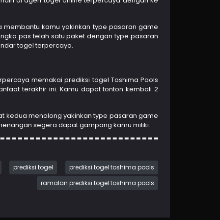
ain di agen togel online terpercaya dengan ke
 bisa membantu kamu yakinkan type pasaran game
angka pas telah satu paket dengan type pasaran
ndar togel terpercaya.
percaya memakai prediksi togel Toshima Pools
anfaat terakhir ini. Kamu dapat tonton kembali 2
aat kedua menolong yakinkan type pasaran game
kemenangan segera dapat gampang kamu miliki.
prediksi togel
prediksi togel toshima pools
ramalan prediksi togel toshima pools