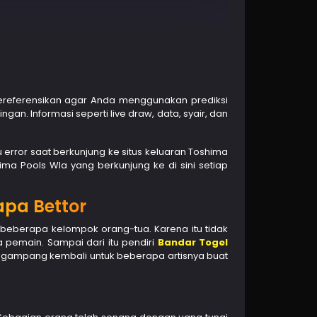
 mereferensikan agar Anda menggunakan prediksi
an. Informasi seperti live draw, data, syair, dan
u error saat berkunjung ke situs keluaran Toshima
ma Pools Wla yang berkunjung ke di sini setiap
apa Bettor
h beberapa kelompok orang-tua. Karena itu tidak
a pemain. Sampai dari itu pendiri
Bandar Togel
 gampang kembali untuk beberapa artisnya buat