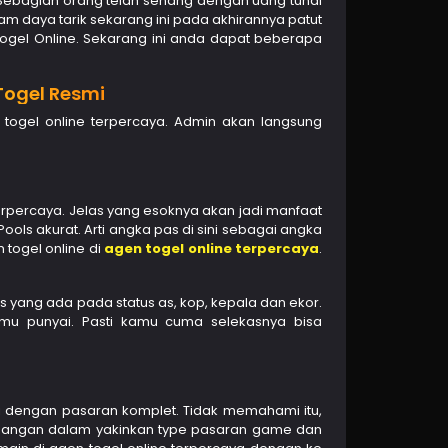
n. Sebagian orang telah senang dengan uang tunai
m daya tarik sekarang ini pada akhirannya patut
Togel Online. Sekarang ini anda dapat beberapa
Togel Resmi
togel online terpercaya. Admin akan langsung
erpercaya. Jelas yang esoknya akan jadi manfaat
s akurat. Arti angka pas di sini sebagai angka
togel online di
agen togel online terpercaya
.
 yang ada pada status as, kop, kepala dan ekor.
mu punyai. Pasti kamu cuma selekasnya bisa
ui dengan pasaran komplet. Tidak memahami itu,
bangan dalam yakinkan type pasaran game dan