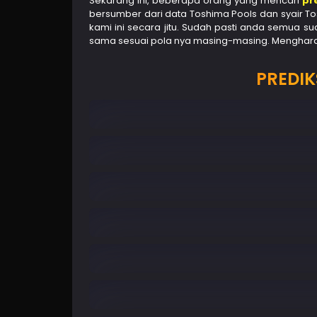
Sekarang ini, beberapa orang yang mencari
pr
bersumber dari data Toshima Pools dan syair To
kami ini secara jitu. Sudah pasti anda semua 
sama sesuai pola nya masing-masing. Mengharap 
PREDIK