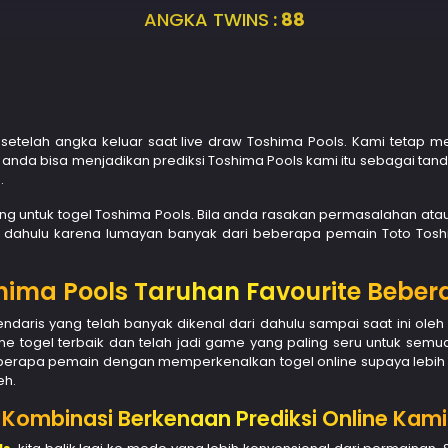
ANGKA TWINS
:
88
☆☆☆
Prediksi Togel MPLTOTO
☆☆☆
e setelah angka keluar saat live draw Toshima Pools. Kami tetap
anda bisa menjadikan prediksi Toshima Pools kami itu sebagai tanding
s
.
ting untuk togel Toshima Pools. Bila anda rasakan permasalahan ata
bih dahulu karena lumayan banyak dari beberapa pemain Toto Toshi
hima Pools Taruhan Favourite Beber
ndaris yang telah banyak dikenal dari dahulu sampai saat ini ole
ame togel terbaik dan telah jadi game yang paling seru untuk semu
berapa pemain dengan memperkenalkan togel online supaya lebih
eh.
Kombinasi Berkenaan Prediksi Online Kami