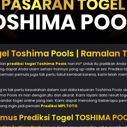
gel Toshima Pools | Ramalan To
alan
prediksi togel Toshima Pools
hari ini? Untuk itu pastikan A
 dapat Anda claim sehari-harinya yang up-date di sini. Prediksi t
main pemula juga tak perlu takut kembali karena, kami telah memp
g ini tak perlu kewalahan dalam cari data keluaran Toshima Pools 
 Pools ini hari dengan jitu dan akurat. Kami layani data result to
n di bandar togel online yang lain. Kami dapat menolong beberapa
ng ingin jadi pemain
Prediksi
MPLTOTO
.
mus Prediksi Togel TOSHIMA PO