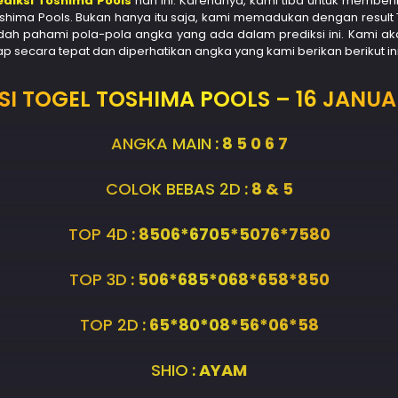
ediksi Toshima Pools
hari ini. Karenanya, kami tiba untuk membe
shima Pools. Bukan hanya itu saja, kami memadukan dengan result 
sudah pahami pola-pola angka yang ada dalam prediksi ini. Kami a
secara tepat dan diperhatikan angka yang kami berikan berikut ini
SI TOGEL TOSHIMA POOLS – 16 JANUA
ANGKA MAIN
:
8 5 0 6 7
COLOK BEBAS 2D
:
8 & 5
TOP 4D
:
8506*6705*5076*7580
TOP 3D
:
506*685*068*658*850
TOP 2D
:
65*80*08*56*06*58
SHIO
:
AYAM