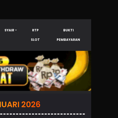
SYAIR
RTP
BUKTI
SLOT
PEMBAYARAN
NUARI 2026