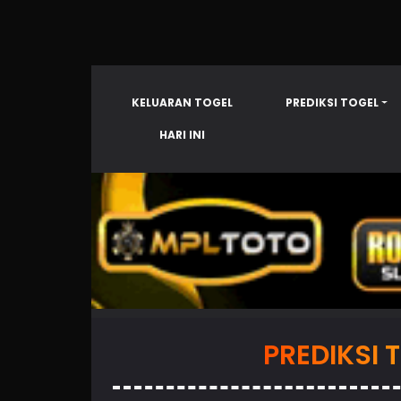
KELUARAN TOGEL
PREDIKSI TOGEL
HARI INI
PREDIKSI 