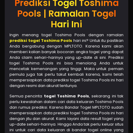
Prediksi Togel Toshima
Pools | Ramalan Togel
Hari Ini
Ingin menang togel Toshima Pools dengan ramalan
prediksi togel Toshima Pools
hari ini? Untuk itu pastikan
Anda bergabung dengan MPLTOTO. Karena kami akan
memberi kalian banyak bocoran angka togel yang dapat
Anda claim sehari-harinya yang up-date di sini. Prediksi
togel Toshima Pools ini bisa menolong Anda untuk
mencetak kemenangan yang tinggi. Maka untuk pemain
pemula juga tak perlu takut kembali karena, kami telah
mempersiapkan data prediksi togel Toshima Pools ini hari
dengan resmi dan akurat tentunya.
Semua pencinta
togel Toshima Pools
, sekarang ini tak
perlu kewalahan dalam cari data keluaran Toshima Pools
dan rumus prediksi. Karena Bandar Togel MPLTOTO sudah
mempersiapkan data prediksi togel Toshima Pools ini hari
dengan jitu dan akurat. Kami layani data result togel yang
up-date sehari-harinya. Hingga Anda tak perlu keluar situs
ini untuk cari data keluaran di bandar togel online yang