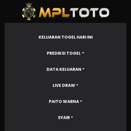
KELUARAN TOGEL HARI INI
PREDIKSI TOGEL
DATA KELUARAN
LIVE DRAW
PAITO WARNA
SYAIR