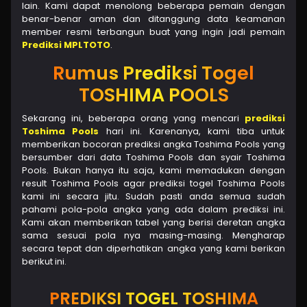
lain. Kami dapat menolong beberapa pemain dengan
benar-benar aman dan ditanggung data keamanan
member resmi terbangun buat yang ingin jadi pemain
Prediksi
MPLTOTO
.
Rumus Prediksi Togel
TOSHIMA POOLS
Sekarang ini, beberapa orang yang mencari
prediksi
Toshima Pools
hari ini. Karenanya, kami tiba untuk
memberikan bocoran prediksi angka Toshima Pools yang
bersumber dari data Toshima Pools dan syair Toshima
Pools. Bukan hanya itu saja, kami memadukan dengan
result Toshima Pools agar prediksi togel Toshima Pools
kami ini secara jitu. Sudah pasti anda semua sudah
pahami pola-pola angka yang ada dalam prediksi ini.
Kami akan memberikan tabel yang berisi deretan angka
sama sesuai pola nya masing-masing. Mengharap
secara tepat dan diperhatikan angka yang kami berikan
berikut ini.
PREDIKSI TOGEL TOSHIMA