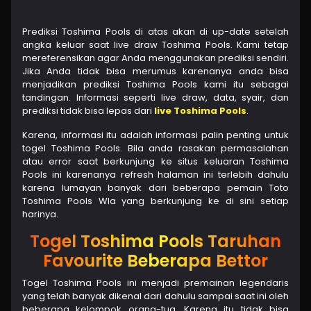
Prediksi Toshima Pools di atas akan di up-date setelah
angka keluar saat live draw Toshima Pools. Kami tetap
mereferensikan agar Anda menggunakan prediksi sendiri.
Jika Anda tidak bisa merumus karenanya anda bisa
menjadikan prediksi Toshima Pools kami itu sebagai
tandingan. Informasi seperti live draw, data, syair, dan
prediksi tidak bisa lepas dari
live Toshima Pools
.
Karena, informasi itu adalah informasi palin penting untuk
togel Toshima Pools. Bila anda rasakan permasalahan
atau error saat berkunjung ke situs keluaran Toshima
Pools ini karenanya refresh halaman ini terlebih dahulu
karena lumayan banyak dari beberapa pemain Toto
Toshima Pools Wla yang berkunjung ke di sini setiap
harinya.
Togel Toshima Pools Taruhan
Favourite Beberapa Bettor
Togel Toshima Pools ini menjadi premainan legendaris
yang telah banyak dikenal dari dahulu sampai saat ini oleh
beberapa kelompok orang-tua. Karena itu tidak bisa