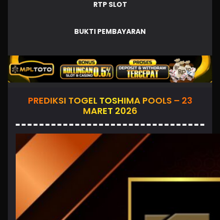
RTP SLOT
BUKTI PEMBAYARAN
PREDIKSI TOGEL TOSHIMA POOLS – 23
MARET 2026