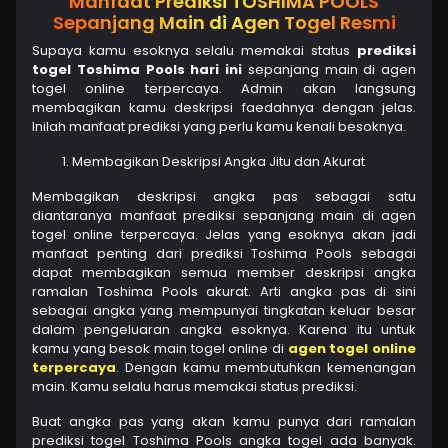
Manfaat Prediksi
TOSHIMA POOLS
Sepanjang Main di Agen Togel Resmi
Supaya kamu esoknya selalu memakai status
prediksi
togel
Toshima Pools hari ini
sepanjang main di agen
togel online terpercaya. Admin akan langsung
membagikan kamu deskripsi faedahnya dengan jelas.
Inilah manfaat prediksi yang perlu kamu kenali besoknya.
Membagikan Deskripsi Angka Jitu dan Akurat
Membagikan deskripsi angka pas sebagai satu
diantaranya manfaat prediksi sepanjang main di agen
togel online terpercaya. Jelas yang esoknya akan jadi
manfaat penting dari prediksi Toshima Pools sebagai
dapat membagikan semua member deskripsi angka
ramalan Toshima Pools akurat. Arti angka pas di sini
sebagai angka yang mempunyai tingkatan keluar besar
dalam pengeluaran angka esoknya. Karena itu untuk
kamu yang besok main togel online di
agen togel online
terpercaya
. Dengan kamu membutuhkan kemenangan
main. Kamu selalu harus memakai status prediksi.
Buat angka pas yang akan kamu punya dari ramalan
prediksi togel Toshima Pools angka togel ada banyak.