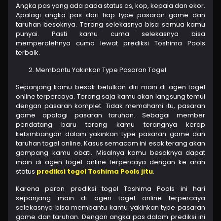
Angka pas yang ada pada status as, kop, kepala dan ekor.
Apalagi angka pas dari tiap type pasaran game dan
taruhan besoknya. Terang selekasnya bisa semua kamu
punyai. Pasti kamu cuma selekasnya bisa
memperolehnya cuma lewat prediksi Toshima Pools
terbaik.
Membantu Yakinkan Type Pasaran Togel
Sepanjang kamu besok betulkan diri main di agen togel
online terpercaya. Terang saja kamu akan langsung temui
dengan pasaran komplet. Tidak memahami itu, pasaran
game apalagi pasaran taruhan. Sebagai member
pendatang baru terang kamu terangnya kerap
kebimbangan dalam yakinkan type pasaran game dan
taruhan togel online. Kasus semacam ini esok terang akan
gampang kamu obati. Misalnya kamu besoknya dapat
main di agen togel online terpercaya dengan ke arah
status
prediksi
togel Toshima Pools jitu
.
Karena peran prediksi togel Toshima Pools ini hari
sepanjang main di agen togel online terpercaya
selekasnya bisa membantu kamu yakinkan type pasaran
game dan taruhan. Dengan angka pas dalam prediksi ini