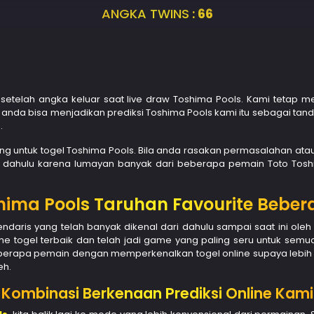
ANGKA TWINS
:
66
☆☆☆
Prediksi Togel MPLTOTO
☆☆☆
e setelah angka keluar saat live draw Toshima Pools. Kami tetap
anda bisa menjadikan prediksi Toshima Pools kami itu sebagai tanding
s
.
ting untuk togel Toshima Pools. Bila anda rasakan permasalahan ata
bih dahulu karena lumayan banyak dari beberapa pemain Toto Toshi
hima Pools Taruhan Favourite Beber
ndaris yang telah banyak dikenal dari dahulu sampai saat ini ole
ame togel terbaik dan telah jadi game yang paling seru untuk semu
berapa pemain dengan memperkenalkan togel online supaya lebih
eh.
Kombinasi Berkenaan Prediksi Online Kami