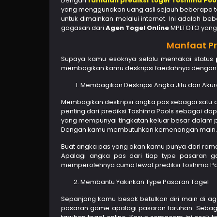
Dengan
ramalan
prediksi
togel Toshima Poo
yang menggunakan uang asli sejauh beberapa tah
untuk dimainkan melalui internet. Ini adalah 
gagasan dari
Agen
Togel Online
MPLTOTO yang k
Manfaat Pr
Supaya kamu esoknya selalu memakai status
membagikan kamu deskripsi faedahnya dengan jel
Membagikan Deskripsi Angka Jitu dan Akur
Membagikan deskripsi angka pas sebagai satu di
penting dari prediksi Toshima Pools sebagai da
yang mempunyai tingkatan keluar besar dalam p
Dengan kamu membutuhkan kemenangan main. Ka
Buat angka pas yang akan kamu punya dari ramal
Apalagi angka pas dari tiap type pasaran 
memperolehnya cuma lewat prediksi Toshima Poo
Membantu Yakinkan Type Pasaran Togel
Sepanjang kamu besok betulkan diri main di ag
pasaran game apalagi pasaran taruhan. Seba