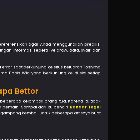
 mereferensikan agar Anda menggunakan prediksi
an. Informasi seperti live draw, data, syair, dan
u error saat berkunjung ke situs keluaran Toshima
ma Pools Wla yang berkunjung ke di sini setiap
apa Bettor
h beberapa kelompok orang-tua. Karena itu tidak
a pemain. Sampai dari itu pendiri
Bandar Togel
 gampang kembali untuk beberapa artisnya buat