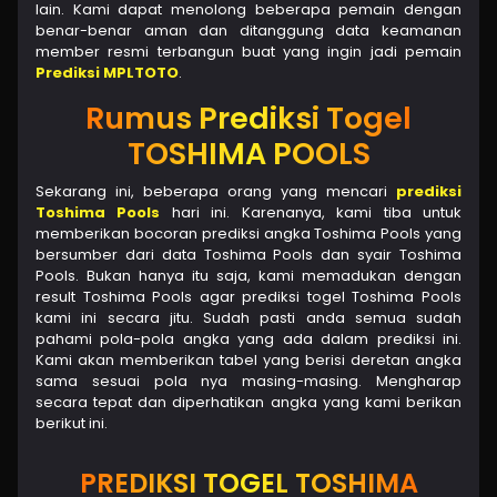
lain. Kami dapat menolong beberapa pemain dengan
benar-benar aman dan ditanggung data keamanan
member resmi terbangun buat yang ingin jadi pemain
Prediksi
MPLTOTO
.
Rumus Prediksi Togel
TOSHIMA POOLS
Sekarang ini, beberapa orang yang mencari
prediksi
Toshima Pools
hari ini. Karenanya, kami tiba untuk
memberikan bocoran prediksi angka Toshima Pools yang
bersumber dari data Toshima Pools dan syair Toshima
Pools. Bukan hanya itu saja, kami memadukan dengan
result Toshima Pools agar prediksi togel Toshima Pools
kami ini secara jitu. Sudah pasti anda semua sudah
pahami pola-pola angka yang ada dalam prediksi ini.
Kami akan memberikan tabel yang berisi deretan angka
sama sesuai pola nya masing-masing. Mengharap
secara tepat dan diperhatikan angka yang kami berikan
berikut ini.
PREDIKSI TOGEL TOSHIMA