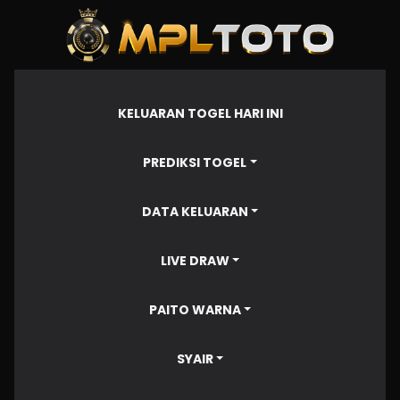
KELUARAN TOGEL HARI INI
PREDIKSI TOGEL
DATA KELUARAN
LIVE DRAW
PAITO WARNA
SYAIR