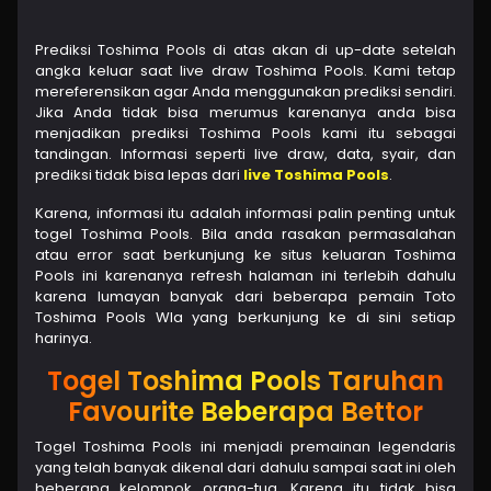
Prediksi Toshima Pools di atas akan di up-date setelah
angka keluar saat live draw Toshima Pools. Kami tetap
mereferensikan agar Anda menggunakan prediksi sendiri.
Jika Anda tidak bisa merumus karenanya anda bisa
menjadikan prediksi Toshima Pools kami itu sebagai
tandingan. Informasi seperti live draw, data, syair, dan
prediksi tidak bisa lepas dari
live Toshima Pools
.
Karena, informasi itu adalah informasi palin penting untuk
togel Toshima Pools. Bila anda rasakan permasalahan
atau error saat berkunjung ke situs keluaran Toshima
Pools ini karenanya refresh halaman ini terlebih dahulu
karena lumayan banyak dari beberapa pemain Toto
Toshima Pools Wla yang berkunjung ke di sini setiap
harinya.
Togel Toshima Pools Taruhan
Favourite Beberapa Bettor
Togel Toshima Pools ini menjadi premainan legendaris
yang telah banyak dikenal dari dahulu sampai saat ini oleh
beberapa kelompok orang-tua. Karena itu tidak bisa