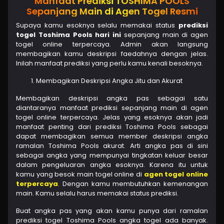
Manfaat Prediksi
TOSHIMA POOLS
Sepanjang Main di Agen Togel Resmi
Supaya kamu esoknya selalu memakai status
prediksi
togel
Toshima Pools hari ini
sepanjang main di agen
togel online terpercaya. Admin akan langsung
membagikan kamu deskripsi faedahnya dengan jelas.
Inilah manfaat prediksi yang perlu kamu kenali besoknya.
Membagikan Deskripsi Angka Jitu dan Akurat
Membagikan deskripsi angka pas sebagai satu
diantaranya manfaat prediksi sepanjang main di agen
togel online terpercaya. Jelas yang esoknya akan jadi
manfaat penting dari prediksi Toshima Pools sebagai
dapat membagikan semua member deskripsi angka
ramalan Toshima Pools akurat. Arti angka pas di sini
sebagai angka yang mempunyai tingkatan keluar besar
dalam pengeluaran angka esoknya. Karena itu untuk
kamu yang besok main togel online di
agen togel online
terpercaya
. Dengan kamu membutuhkan kemenangan
main. Kamu selalu harus memakai status prediksi.
Buat angka pas yang akan kamu punya dari ramalan
prediksi togel Toshima Pools angka togel ada banyak.