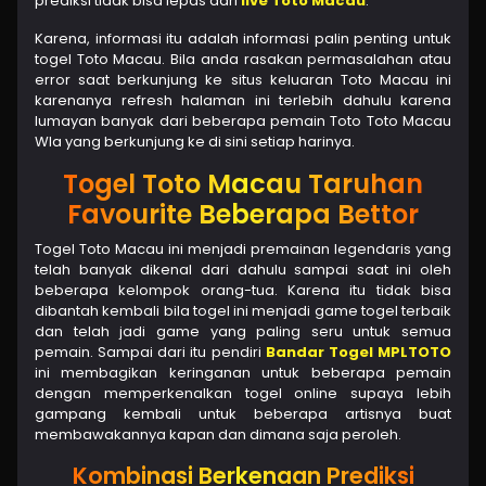
prediksi tidak bisa lepas dari
live Toto Macau
.
Karena, informasi itu adalah informasi palin penting untuk
togel Toto Macau. Bila anda rasakan permasalahan atau
error saat berkunjung ke situs keluaran Toto Macau ini
karenanya refresh halaman ini terlebih dahulu karena
lumayan banyak dari beberapa pemain Toto Toto Macau
Wla yang berkunjung ke di sini setiap harinya.
Togel Toto Macau Taruhan
Favourite Beberapa Bettor
Togel Toto Macau ini menjadi premainan legendaris yang
telah banyak dikenal dari dahulu sampai saat ini oleh
beberapa kelompok orang-tua. Karena itu tidak bisa
dibantah kembali bila togel ini menjadi game togel terbaik
dan telah jadi game yang paling seru untuk semua
pemain. Sampai dari itu pendiri
Bandar Togel MPLTOTO
ini membagikan keringanan untuk beberapa pemain
dengan memperkenalkan togel online supaya lebih
gampang kembali untuk beberapa artisnya buat
membawakannya kapan dan dimana saja peroleh.
Kombinasi Berkenaan Prediksi