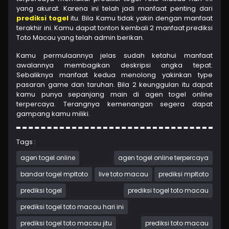
yang akurat. Karena ini telah jadi manfaat penting dari
prediksi togel
itu. Bila Kamu tidak yakin dengan manfaat
terakhir ini. Kamu dapat tonton kembali 2 manfaat prediksi
Toto Macau yang telah admin berikan.
Kamu permulaannya jelas sudah ketahui manfaat
awalannya membagikan deskripsi angka tepat.
Sebaliknya manfaat kedua menolong yakinkan type
pasaran game dan taruhan. Bila 2 keunggulan itu dapat
kamu punya sepanjang main di agen togel online
terpercaya. Terangnya kemenangan segera dapat
gampang kamu miliki.
Tags :
agen togel online
agen togel online terpercaya
bandar togel mpltoto
live toto macau
prediksi mpltoto
prediksi togel
prediksi togel toto macau
prediksi togel toto macau hari ini
prediksi togel toto macau jitu
prediksi toto macau