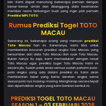
lain. Kami dapat menolong beberapa pemain dengan
benar-benar aman dan ditanggung data keamanan
member resmi terbangun buat yang ingin jadi pemain
Prediksi
MPLTOTO
.
Rumus Prediksi Togel TOTO
MACAU
Sekarang ini, beberapa orang yang mencari
prediksi
Toto Macau
hari ini. Karenanya, kami tiba untuk
memberikan bocoran prediksi angka Toto Macau yang
bersumber dari data Toto Macau dan syair Toto Macau.
Bukan hanya itu saja, kami memadukan dengan result
Toto Macau agar prediksi togel Toto Macau kami ini
secara jitu. Sudah pasti anda semua sudah pahami pola-
pola angka yang ada dalam prediksi ini. Kami akan
memberikan tabel yang berisi deretan angka sama
sesuai pola nya masing-masing. Mengharap secara tepat
dan diperhatikan angka yang kami berikan berikut ini.
PREDIKSI TOGEL TOTO MACAU
SEASON 1 – 03 FEBRUARI 2026