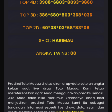
TOP 4D
:
3908*6803*8093*9860
TOP 3D
:
386*680*803*368*036
TOP 2D
:
60*38*03*68*83*08
SHIO
:
HARIMAU
ANGKA TWINS
:
00
☆☆☆
Prediksi Togel MPLTOTO
☆☆☆
Prediksi Toto Macau di atas akan di up-date setelah angka
keluar saat live draw Toto Macau. Kami tetap
mereferensikan agar Anda menggunakan prediksi sendiri.
Jika Anda tidak bisa merumus karenanya anda bisa
menjadikan prediksi Toto Macau kami itu sebagai
tandingan. Informasi seperti live draw, data, syair, dan