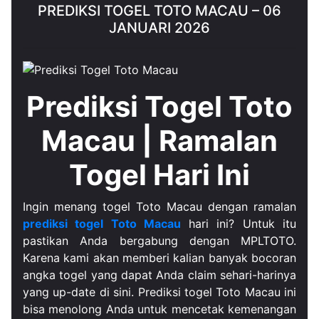
PREDIKSI TOGEL TOTO MACAU – 06
JANUARI 2026
Prediksi Togel Toto
Macau | Ramalan
Togel Hari Ini
Ingin menang togel Toto Macau dengan ramalan
prediksi togel Toto Macau
hari ini? Untuk itu
pastikan Anda bergabung dengan MPLTOTO.
Karena kami akan memberi kalian banyak bocoran
angka togel yang dapat Anda claim sehari-harinya
yang up-date di sini. Prediksi togel Toto Macau ini
bisa menolong Anda untuk mencetak kemenangan