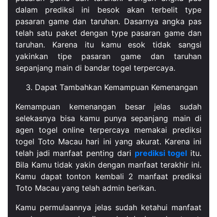
dalam prediksi ini besok akan terbelit type
pasaran game dan taruhan. Dasarnya angka pas
telah satu paket dengan type pasaran game dan
taruhan. Karena itu kamu esok tidak sangsi
yakinkan tipe pasaran game dan taruhan
sepanjang main di bandar togel terpercaya.
Dapat Tambahkan Kemampuan Kemenangan
Kemampuan kemenangan besar jelas sudah
selekasnya bisa kamu punya sepanjang main di
agen togel online terpercaya memakai prediksi
togel Toto Macau hari ini yang akurat. Karena ini
telah jadi manfaat penting dari
prediksi togel
itu.
Bila Kamu tidak yakin dengan manfaat terakhir ini.
Kamu dapat tonton kembali 2 manfaat prediksi
Toto Macau yang telah admin berikan.
Kamu permulaannya jelas sudah ketahui manfaat