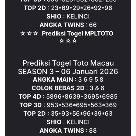
TOP 2D
:
23*69*29*26*92*96
SHIO
:
KELINCI
ANGKA TWINS
:
66
☆☆☆
Prediksi Togel MPLTOTO
☆☆☆
Prediksi Togel Toto Macau
SEASON 3 – 06 Januari 2026
ANGKA MAIN
:
3 6 9 5 8
COLOK BEBAS 2D
:
3 & 6
TOP 4D
:
5896*8639*3695*6985
TOP 3D
:
953*536*695*563*369
TOP 2D
:
35*93*56*96*39*63
SHIO
:
KELINCI
ANGKA TWINS
:
88