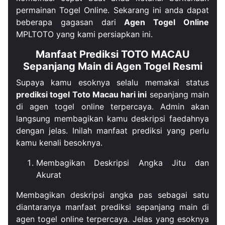
permainan Togel Online. Sekarang ini anda dapat
beberapa gagasan dari
Agen
Togel Online
MPLTOTO yang kami persiapkan ini.
Manfaat Prediksi
TOTO MACAU
Sepanjang Main di Agen Togel Resmi
Supaya kamu esoknya selalu memakai status
prediksi togel
Toto Macau hari ini
sepanjang main
di agen togel online terpercaya. Admin akan
langsung membagikan kamu deskripsi faedahnya
dengan jelas. Inilah manfaat prediksi yang perlu
kamu kenali besoknya.
Membagikan Deskripsi Angka Jitu dan
Akurat
Membagikan deskripsi angka pas sebagai satu
diantaranya manfaat prediksi sepanjang main di
agen togel online terpercaya. Jelas yang esoknya