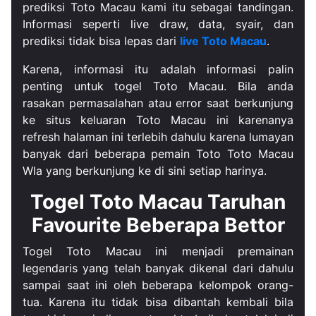
prediksi Toto Macau kami itu sebagai tandingan.
Informasi seperti live draw, data, syair, dan
prediksi tidak bisa lepas dari
live Toto Macau
.
Karena, informasi itu adalah informasi palin
penting untuk togel Toto Macau. Bila anda
rasakan permasalahan atau error saat berkunjung
ke situs keluaran Toto Macau ini karenanya
refresh halaman ini terlebih dahulu karena lumayan
banyak dari beberapa pemain Toto Toto Macau
Wla yang berkunjung ke di sini setiap harinya.
Togel Toto Macau Taruhan
Favourite Beberapa Bettor
Togel Toto Macau ini menjadi premainan
legendaris yang telah banyak dikenal dari dahulu
sampai saat ini oleh beberapa kelompok orang-
tua. Karena itu tidak bisa dibantah kembali bila