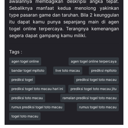
awalannya membagikan deskripsi angka tepat.
Sebaliknya manfaat kedua menolong yakinkan
type pasaran game dan taruhan. Bila 2 keunggulan
itu dapat kamu punya sepanjang main di agen
togel online terpercaya. Terangnya kemenangan
segera dapat gampang kamu miliki.
Tags :
agen togel online
agen togel online terpercaya
bandar togel mpltoto
live toto macau
prediksi mpltoto
prediksi togel
prediksi togel toto macau
prediksi togel toto macau hari ini
prediksi togel toto macau jitu
prediksi toto macau
ramalan prediksi togel toto macau
rumus prediksi togel toto macau
rumus togel toto macau
togel toto macau