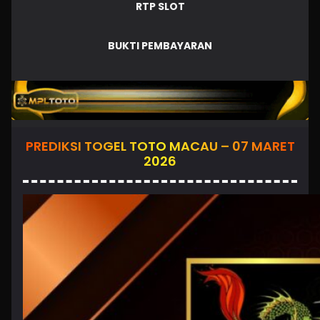
RTP SLOT
BUKTI PEMBAYARAN
PREDIKSI TOGEL TOTO MACAU – 07 MARET
2026