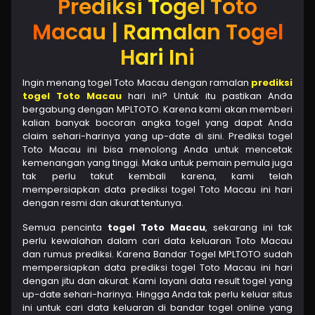
Prediksi Togel Toto
Macau | Ramalan Togel
Hari Ini
Ingin menang togel Toto Macau dengan ramalan
prediksi
togel Toto Macau
hari ini? Untuk itu pastikan Anda
bergabung dengan MPLTOTO. Karena kami akan memberi
kalian banyak bocoran angka togel yang dapat Anda
claim sehari-harinya yang up-date di sini. Prediksi togel
Toto Macau ini bisa menolong Anda untuk mencetak
kemenangan yang tinggi. Maka untuk pemain pemula juga
tak perlu takut kembali karena, kami telah
mempersiapkan data prediksi togel Toto Macau ini hari
dengan resmi dan akurat tentunya.
Semua pencinta
togel Toto Macau
, sekarang ini tak
perlu kewalahan dalam cari data keluaran Toto Macau
dan rumus prediksi. Karena Bandar Togel MPLTOTO sudah
mempersiapkan data prediksi togel Toto Macau ini hari
dengan jitu dan akurat. Kami layani data result togel yang
up-date sehari-harinya. Hingga Anda tak perlu keluar situs
ini untuk cari data keluaran di bandar togel online yang