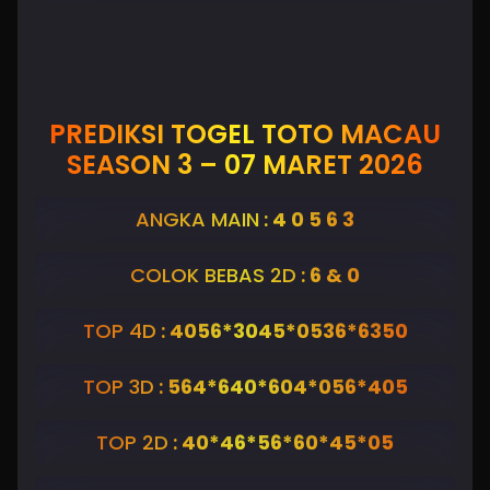
☆☆☆
Prediksi Togel MPLTOTO
☆☆☆
PREDIKSI TOGEL TOTO MACAU
SEASON 3 – 07 MARET 2026
ANGKA MAIN
:
4 0 5 6 3
COLOK BEBAS 2D
:
6 & 0
TOP 4D
:
4056*3045*0536*6350
TOP 3D
:
564*640*604*056*405
TOP 2D
:
40*46*56*60*45*05