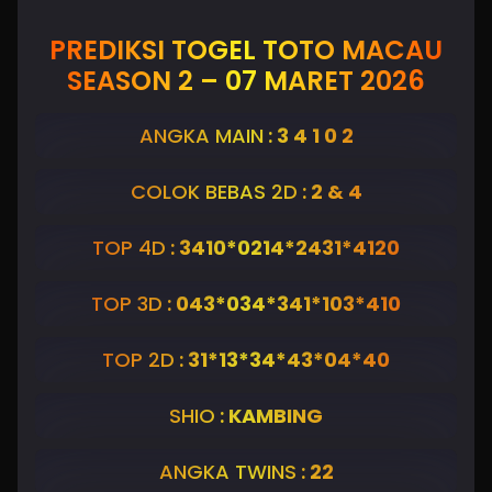
PREDIKSI TOGEL TOTO MACAU
SEASON 2 – 07 MARET 2026
ANGKA MAIN
:
3 4 1 0 2
COLOK BEBAS 2D
:
2 & 4
TOP 4D
:
3410*0214*2431*4120
TOP 3D
:
043*034*341*103*410
TOP 2D
:
31*13*34*43*04*40
SHIO
:
KAMBING
ANGKA TWINS
:
22