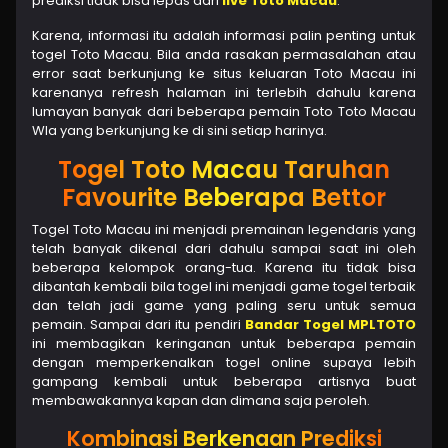
prediksi tidak bisa lepas dari
live Toto Macau
.
Karena, informasi itu adalah informasi palin penting untuk
togel Toto Macau. Bila anda rasakan permasalahan atau
error saat berkunjung ke situs keluaran Toto Macau ini
karenanya refresh halaman ini terlebih dahulu karena
lumayan banyak dari beberapa pemain Toto Toto Macau
Wla yang berkunjung ke di sini setiap harinya.
Togel Toto Macau Taruhan
Favourite Beberapa Bettor
Togel Toto Macau ini menjadi premainan legendaris yang
telah banyak dikenal dari dahulu sampai saat ini oleh
beberapa kelompok orang-tua. Karena itu tidak bisa
dibantah kembali bila togel ini menjadi game togel terbaik
dan telah jadi game yang paling seru untuk semua
pemain. Sampai dari itu pendiri
Bandar Togel MPLTOTO
ini membagikan keringanan untuk beberapa pemain
dengan memperkenalkan togel online supaya lebih
gampang kembali untuk beberapa artisnya buat
membawakannya kapan dan dimana saja peroleh.
Kombinasi Berkenaan Prediksi