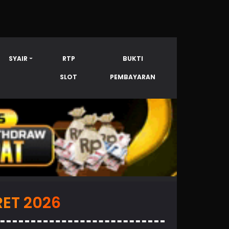
SYAIR
RTP
BUKTI
SLOT
PEMBAYARAN
RET 2026