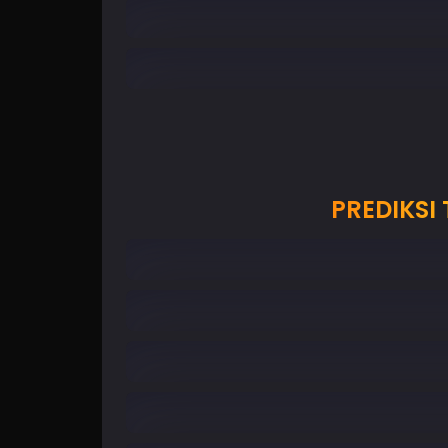
PREDIKSI