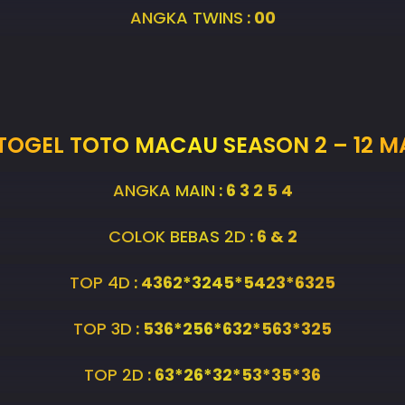
ANGKA TWINS
:
00
☆☆☆
Prediksi Togel MPLTOTO
☆☆☆
 TOGEL TOTO MACAU SEASON 2 – 12 M
ANGKA MAIN
:
6 3 2 5 4
COLOK BEBAS 2D
:
6 & 2
TOP 4D
:
4362*3245*5423*6325
TOP 3D
:
536*256*632*563*325
TOP 2D
:
63*26*32*53*35*36