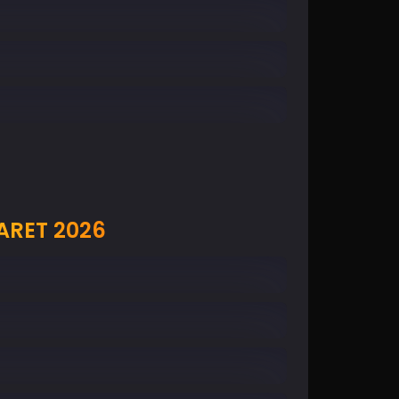
ARET 2026