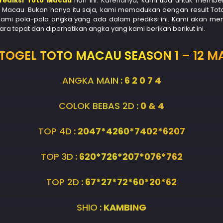
rediksi Toto Macau
hari ini. Karenanya, kami tiba untuk memb
 Macau. Bukan hanya itu saja, kami memadukan dengan result Toto
hami pola-pola angka yang ada dalam prediksi ini. Kami akan me
a tepat dan diperhatikan angka yang kami berikan berikut ini.
 TOGEL TOTO MACAU SEASON 1 – 12 M
ANGKA MAIN
:
6 2 0 7 4
COLOK BEBAS 2D
:
0 & 4
TOP 4D
:
2047*4260*7402*6207
TOP 3D
:
620*726*207*076*762
TOP 2D
:
67*27*72*60*20*62
SHIO
:
KAMBING