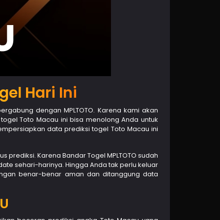
el Hari Ini
da bergabung dengan MPLTOTO. Karena kami akan
 togel Toto Macau ini bisa menolong Anda untuk
mpersiapkan data prediksi togel Toto Macau ini
mus prediksi. Karena Bandar Togel MPLTOTO sudah
date sehari-harinya. Hingga Anda tak perlu keluar
 dengan benar-benar aman dan ditanggung data
AU