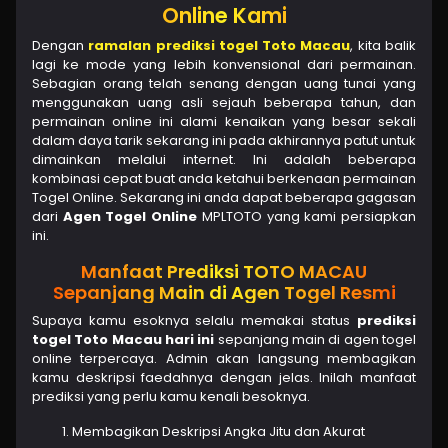
Online Kami
Dengan
ramalan
prediksi
togel Toto Macau
, kita balik
lagi ke mode yang lebih konvensional dari permainan.
Sebagian orang telah senang dengan uang tunai yang
menggunakan uang asli sejauh beberapa tahun, dan
permainan online ini alami kenaikan yang besar sekali
dalam daya tarik sekarang ini pada akhirannya patut untuk
dimainkan melalui internet. Ini adalah beberapa
kombinasi cepat buat anda ketahui berkenaan permainan
Togel Online. Sekarang ini anda dapat beberapa gagasan
dari
Agen
Togel Online
MPLTOTO yang kami persiapkan
ini.
Manfaat Prediksi
TOTO MACAU
Sepanjang Main di Agen Togel Resmi
Supaya kamu esoknya selalu memakai status
prediksi
togel
Toto Macau hari ini
sepanjang main di agen togel
online terpercaya. Admin akan langsung membagikan
kamu deskripsi faedahnya dengan jelas. Inilah manfaat
prediksi yang perlu kamu kenali besoknya.
Membagikan Deskripsi Angka Jitu dan Akurat