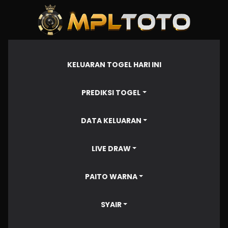
KELUARAN TOGEL HARI INI
PREDIKSI TOGEL
DATA KELUARAN
LIVE DRAW
PAITO WARNA
SYAIR