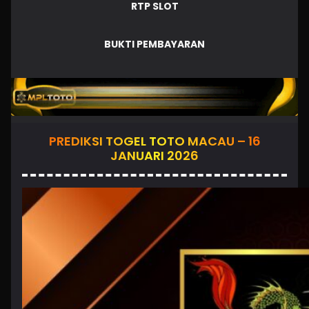
RTP SLOT
BUKTI PEMBAYARAN
PREDIKSI TOGEL TOTO MACAU – 16
JANUARI 2026