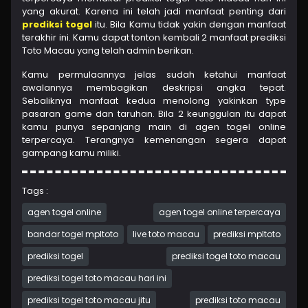
yang akurat. Karena ini telah jadi manfaat penting dari
prediksi togel
itu. Bila Kamu tidak yakin dengan manfaat
terakhir ini. Kamu dapat tonton kembali 2 manfaat prediksi
Toto Macau yang telah admin berikan.
Kamu permulaannya jelas sudah ketahui manfaat
awalannya membagikan deskripsi angka tepat.
Sebaliknya manfaat kedua menolong yakinkan type
pasaran game dan taruhan. Bila 2 keunggulan itu dapat
kamu punya sepanjang main di agen togel online
terpercaya. Terangnya kemenangan segera dapat
gampang kamu miliki.
Tags :
agen togel online
agen togel online terpercaya
bandar togel mpltoto
live toto macau
prediksi mpltoto
prediksi togel
prediksi togel toto macau
prediksi togel toto macau hari ini
prediksi togel toto macau jitu
prediksi toto macau