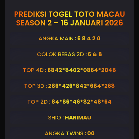
PREDIKSI TOGEL TOTO MACAU
SEASON 2 – 16 JANUARI 2026
ANGKA MAIN
:
6 8 4 2 0
COLOK BEBAS 2D
:
6 & 8
TOP 4D
:
6842*8402*0864*2048
TOP 3D
:
286*426*842*684*268
TOP 2D
:
84*86*46*82*48*64
SHIO
:
HARIMAU
ANGKA TWINS
:
00