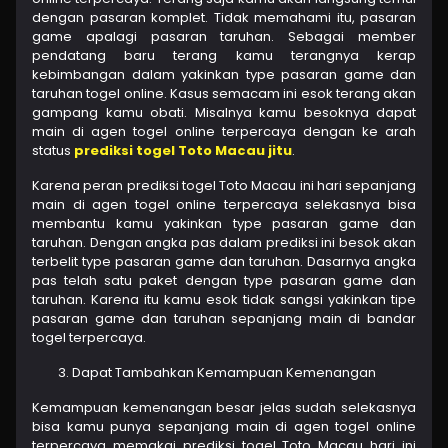
dengan pasaran komplet. Tidak memahami itu, pasaran
game apalagi pasaran taruhan. Sebagai member
pendatang baru terang kamu terangnya kerap
kebimbangan dalam yakinkan type pasaran game dan
taruhan togel online. Kasus semacam ini esok terang akan
gampang kamu obati. Misalnya kamu besoknya dapat
main di agen togel online terpercaya dengan ke arah
status
prediksi
togel Toto Macau jitu
.
Karena peran prediksi togel Toto Macau ini hari sepanjang
main di agen togel online terpercaya selekasnya bisa
membantu kamu yakinkan type pasaran game dan
taruhan. Dengan angka pas dalam prediksi ini besok akan
terbelit type pasaran game dan taruhan. Dasarnya angka
pas telah satu paket dengan type pasaran game dan
taruhan. Karena itu kamu esok tidak sangsi yakinkan tipe
pasaran game dan taruhan sepanjang main di bandar
togel terpercaya.
Dapat Tambahkan Kemampuan Kemenangan
Kemampuan kemenangan besar jelas sudah selekasnya
bisa kamu punya sepanjang main di agen togel online
terpercaya memakai prediksi togel Toto Macau hari ini