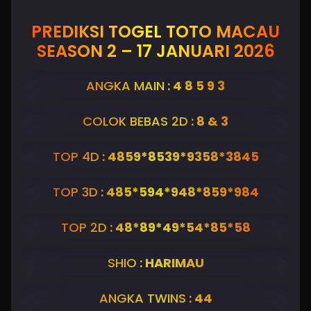
PREDIKSI TOGEL TOTO MACAU
SEASON 2 – 17 JANUARI 2026
ANGKA MAIN
:
4 8 5 9 3
COLOK BEBAS 2D
:
8 & 3
TOP 4D
:
4859*8539*9358*3845
TOP 3D
:
485*594*948*859*984
TOP 2D
:
48*89*49*54*85*58
SHIO
:
HARIMAU
ANGKA TWINS
:
44