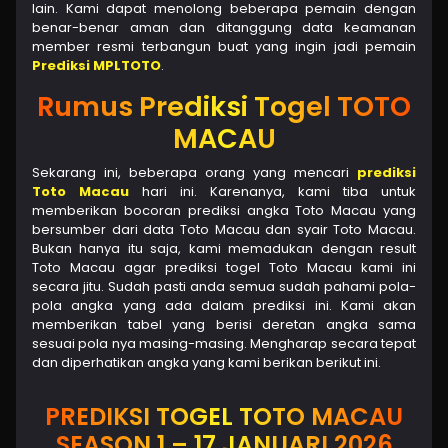
lain. Kami dapat menolong beberapa pemain dengan
benar-benar aman dan ditanggung data keamanan
member resmi terbangun buat yang ingin jadi pemain
Prediksi
MPLTOTO
.
Rumus Prediksi Togel TOTO
MACAU
Sekarang ini, beberapa orang yang mencari
prediksi
Toto Macau
hari ini. Karenanya, kami tiba untuk
memberikan bocoran prediksi angka Toto Macau yang
bersumber dari data Toto Macau dan syair Toto Macau.
Bukan hanya itu saja, kami memadukan dengan result
Toto Macau agar prediksi togel Toto Macau kami ini
secara jitu. Sudah pasti anda semua sudah pahami pola-
pola angka yang ada dalam prediksi ini. Kami akan
memberikan tabel yang berisi deretan angka sama
sesuai pola nya masing-masing. Mengharap secara tepat
dan diperhatikan angka yang kami berikan berikut ini.
PREDIKSI TOGEL TOTO MACAU
SEASON 1 – 17 JANUARI 2026