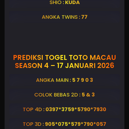
SHIO
:
KUDA
ANGKA TWINS
:
77
☆☆☆
Prediksi Togel MPLTOTO
☆☆☆
PREDIKSI TOGEL TOTO MACAU
SEASON 4 – 17 JANUARI 2026
ANGKA MAIN
:
5 7 9 0 3
COLOK BEBAS 2D
:
5 & 3
TOP 4D
:
0397*3759*5790*7930
TOP 3D
:
905*075*579*790*057