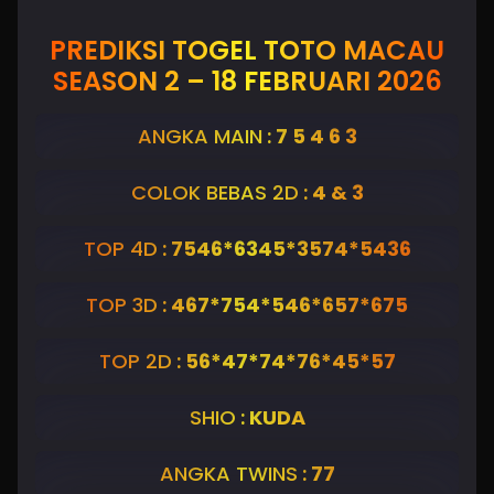
PREDIKSI TOGEL TOTO MACAU
SEASON 2 – 18 FEBRUARI 2026
ANGKA MAIN
:
7 5 4 6 3
COLOK BEBAS 2D
:
4 & 3
TOP 4D
:
7546*6345*3574*5436
TOP 3D
:
467*754*546*657*675
TOP 2D
:
56*47*74*76*45*57
SHIO
:
KUDA
ANGKA TWINS
:
77