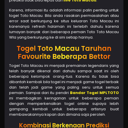
prediksi tidak bisa lepas dari
live Toto Macau
.
Karena, informasi itu adalah informasi palin penting untuk
togel Toto Macau. Bila anda rasakan permasalahan atau
error saat berkunjung ke situs keluaran Toto Macau ini
karenanya refresh halaman ini terlebih dahulu karena
lumayan banyak dari beberapa pemain Toto Toto Macau
Wla yang berkunjung ke di sini setiap harinya.
Togel Toto Macau Taruhan
Favourite Beberapa Bettor
Togel Toto Macau ini menjadi premainan legendaris yang
telah banyak dikenal dari dahulu sampai saat ini oleh
beberapa kelompok orang-tua. Karena itu tidak bisa
dibantah kembali bila togel ini menjadi game togel terbaik
dan telah jadi game yang paling seru untuk semua
pemain. Sampai dari itu pendiri
Bandar Togel MPLTOTO
ini membagikan keringanan untuk beberapa pemain
dengan memperkenalkan togel online supaya lebih
gampang kembali untuk beberapa artisnya buat
membawakannya kapan dan dimana saja peroleh.
Kombinasi Berkenaan Prediksi