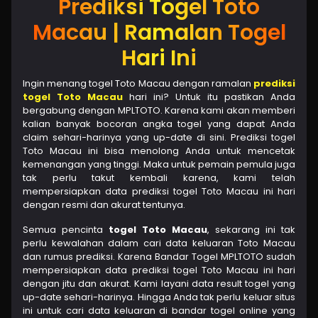
Prediksi Togel Toto
Macau | Ramalan Togel
Hari Ini
Ingin menang togel Toto Macau dengan ramalan
prediksi
togel Toto Macau
hari ini? Untuk itu pastikan Anda
bergabung dengan MPLTOTO. Karena kami akan memberi
kalian banyak bocoran angka togel yang dapat Anda
claim sehari-harinya yang up-date di sini. Prediksi togel
Toto Macau ini bisa menolong Anda untuk mencetak
kemenangan yang tinggi. Maka untuk pemain pemula juga
tak perlu takut kembali karena, kami telah
mempersiapkan data prediksi togel Toto Macau ini hari
dengan resmi dan akurat tentunya.
Semua pencinta
togel Toto Macau
, sekarang ini tak
perlu kewalahan dalam cari data keluaran Toto Macau
dan rumus prediksi. Karena Bandar Togel MPLTOTO sudah
mempersiapkan data prediksi togel Toto Macau ini hari
dengan jitu dan akurat. Kami layani data result togel yang
up-date sehari-harinya. Hingga Anda tak perlu keluar situs
ini untuk cari data keluaran di bandar togel online yang