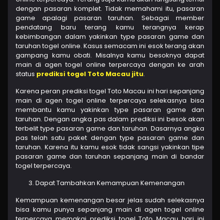
dengan pasaran komplet. Tidak memahami itu, pasaran
game apalagi pasaran taruhan. Sebagai member
pendatang baru terang kamu terangnya kerap
kebimbangan dalam yakinkan type pasaran game dan
taruhan togel online. Kasus semacam ini esok terang akan
gampang kamu obati. Misalnya kamu besoknya dapat
main di agen togel online terpercaya dengan ke arah
status
prediksi
togel Toto Macau jitu
.
Karena peran prediksi togel Toto Macau ini hari sepanjang
main di agen togel online terpercaya selekasnya bisa
membantu kamu yakinkan type pasaran game dan
taruhan. Dengan angka pas dalam prediksi ini besok akan
terbelit type pasaran game dan taruhan. Dasarnya angka
pas telah satu paket dengan type pasaran game dan
taruhan. Karena itu kamu esok tidak sangsi yakinkan tipe
pasaran game dan taruhan sepanjang main di bandar
togel terpercaya.
Dapat Tambahkan Kemampuan Kemenangan
Kemampuan kemenangan besar jelas sudah selekasnya
bisa kamu punya sepanjang main di agen togel online
terpercaya memakai prediksi togel Toto Macau hari ini