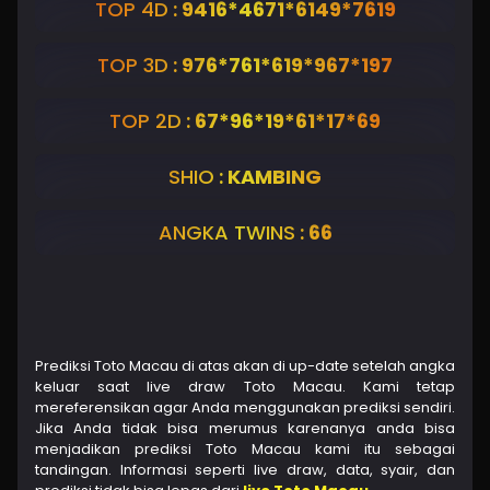
TOP 4D
:
9416*4671*6149*7619
TOP 3D
:
976*761*619*967*197
TOP 2D
:
67*96*19*61*17*69
SHIO
:
KAMBING
ANGKA TWINS
:
66
☆☆☆
Prediksi Togel MPLTOTO
☆☆☆
Prediksi Toto Macau di atas akan di up-date setelah angka
keluar saat live draw Toto Macau. Kami tetap
mereferensikan agar Anda menggunakan prediksi sendiri.
Jika Anda tidak bisa merumus karenanya anda bisa
menjadikan prediksi Toto Macau kami itu sebagai
tandingan. Informasi seperti live draw, data, syair, dan