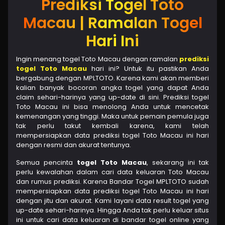
Prediksi Togel Toto
Macau | Ramalan Togel
Hari Ini
Ingin menang togel Toto Macau dengan ramalan
prediksi
togel Toto Macau
hari ini? Untuk itu pastikan Anda
bergabung dengan MPLTOTO. Karena kami akan memberi
kalian banyak bocoran angka togel yang dapat Anda
claim sehari-harinya yang up-date di sini. Prediksi togel
Toto Macau ini bisa menolong Anda untuk mencetak
kemenangan yang tinggi. Maka untuk pemain pemula juga
tak perlu takut kembali karena, kami telah
mempersiapkan data prediksi togel Toto Macau ini hari
dengan resmi dan akurat tentunya.
Semua pencinta
togel Toto Macau
, sekarang ini tak
perlu kewalahan dalam cari data keluaran Toto Macau
dan rumus prediksi. Karena Bandar Togel MPLTOTO sudah
mempersiapkan data prediksi togel Toto Macau ini hari
dengan jitu dan akurat. Kami layani data result togel yang
up-date sehari-harinya. Hingga Anda tak perlu keluar situs
ini untuk cari data keluaran di bandar togel online yang