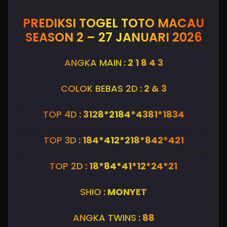
PREDIKSI TOGEL TOTO MACAU
SEASON 2 – 27 JANUARI 2026
ANGKA MAIN
:
2 1 8 4 3
COLOK BEBAS 2D
:
2 & 3
TOP 4D
:
3128*2184*4381*1834
TOP 3D
:
184*412*218*842*421
TOP 2D
:
18*84*41*12*24*21
SHIO
:
MONYET
ANGKA TWINS
:
88