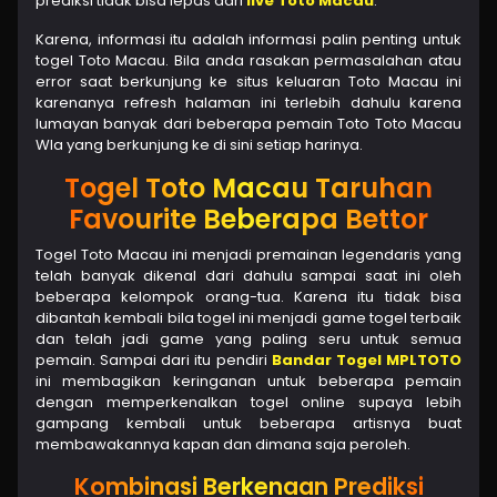
prediksi tidak bisa lepas dari
live Toto Macau
.
Karena, informasi itu adalah informasi palin penting untuk
togel Toto Macau. Bila anda rasakan permasalahan atau
error saat berkunjung ke situs keluaran Toto Macau ini
karenanya refresh halaman ini terlebih dahulu karena
lumayan banyak dari beberapa pemain Toto Toto Macau
Wla yang berkunjung ke di sini setiap harinya.
Togel Toto Macau Taruhan
Favourite Beberapa Bettor
Togel Toto Macau ini menjadi premainan legendaris yang
telah banyak dikenal dari dahulu sampai saat ini oleh
beberapa kelompok orang-tua. Karena itu tidak bisa
dibantah kembali bila togel ini menjadi game togel terbaik
dan telah jadi game yang paling seru untuk semua
pemain. Sampai dari itu pendiri
Bandar Togel MPLTOTO
ini membagikan keringanan untuk beberapa pemain
dengan memperkenalkan togel online supaya lebih
gampang kembali untuk beberapa artisnya buat
membawakannya kapan dan dimana saja peroleh.
Kombinasi Berkenaan Prediksi