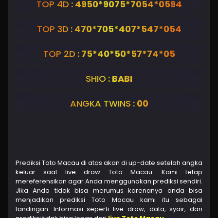
TOP 4D
:
4950*9075*7054*0594
TOP 3D
:
470*705*407*547*054
TOP 2D
:
75*40*50*57*74*05
SHIO
:
BABI
ANGKA TWINS
:
00
☆☆☆
Prediksi Togel MPLTOTO
☆☆☆
Prediksi Toto Macau di atas akan di up-date setelah angka
keluar saat live draw Toto Macau. Kami tetap
mereferensikan agar Anda menggunakan prediksi sendiri.
Jika Anda tidak bisa merumus karenanya anda bisa
menjadikan prediksi Toto Macau kami itu sebagai
tandingan. Informasi seperti live draw, data, syair, dan