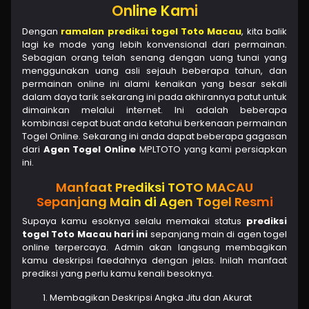
Online Kami
Dengan
ramalan
prediksi
togel Toto Macau
, kita balik
lagi ke mode yang lebih konvensional dari permainan.
Sebagian orang telah senang dengan uang tunai yang
menggunakan uang asli sejauh beberapa tahun, dan
permainan online ini alami kenaikan yang besar sekali
dalam daya tarik sekarang ini pada akhirannya patut untuk
dimainkan melalui internet. Ini adalah beberapa
kombinasi cepat buat anda ketahui berkenaan permainan
Togel Online. Sekarang ini anda dapat beberapa gagasan
dari
Agen
Togel Online
MPLTOTO yang kami persiapkan
ini.
Manfaat Prediksi
TOTO MACAU
Sepanjang Main di Agen Togel Resmi
Supaya kamu esoknya selalu memakai status
prediksi
togel
Toto Macau hari ini
sepanjang main di agen togel
online terpercaya. Admin akan langsung membagikan
kamu deskripsi faedahnya dengan jelas. Inilah manfaat
prediksi yang perlu kamu kenali besoknya.
Membagikan Deskripsi Angka Jitu dan Akurat