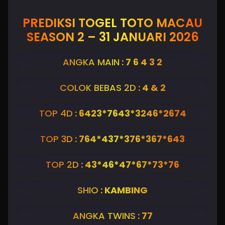
PREDIKSI TOGEL TOTO MACAU
SEASON 2 – 31 JANUARI 2026
ANGKA MAIN
:
7 6 4 3 2
COLOK BEBAS 2D
:
4 & 2
TOP 4D
:
6423*7643*3246*2674
TOP 3D
:
764*437*376*367*643
TOP 2D
:
43*46*47*67*73*76
SHIO
:
KAMBING
ANGKA TWINS
:
77