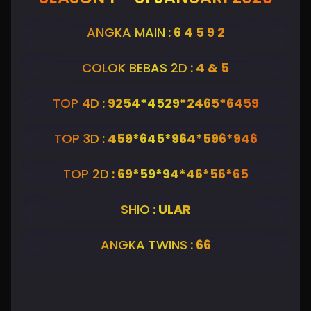
ANGKA MAIN
:
6 4 5 9 2
COLOK BEBAS 2D
:
4 & 5
TOP 4D
:
9254*4529*2465*6459
TOP 3D
:
459*645*964*596*946
TOP 2D
:
69*59*94*46*56*65
SHIO
:
ULAR
ANGKA TWINS
:
66
☆☆☆
Prediksi Togel MPLTOTO
☆☆☆