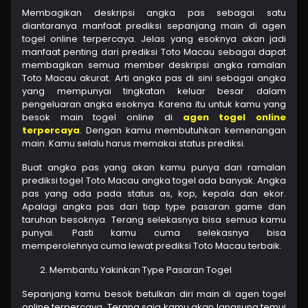
Membagikan deskripsi angka pas sebagai satu
diantaranya manfaat prediksi sepanjang main di agen
togel online terpercaya. Jelas yang esoknya akan jadi
manfaat penting dari prediksi Toto Macau sebagai dapat
membagikan semua member deskripsi angka ramalan
Toto Macau akurat. Arti angka pas di sini sebagai angka
yang mempunyai tingkatan keluar besar dalam
pengeluaran angka esoknya. Karena itu untuk kamu yang
besok main togel online di
agen togel online
terpercaya
. Dengan kamu membutuhkan kemenangan
main. Kamu selalu harus memakai status prediksi.
Buat angka pas yang akan kamu punya dari ramalan
prediksi togel Toto Macau angka togel ada banyak. Angka
pas yang ada pada status as, kop, kepala dan ekor.
Apalagi angka pas dari tiap type pasaran game dan
taruhan besoknya. Terang selekasnya bisa semua kamu
punyai. Pasti kamu cuma selekasnya bisa
memperolehnya cuma lewat prediksi Toto Macau terbaik.
Membantu Yakinkan Type Pasaran Togel
Sepanjang kamu besok betulkan diri main di agen togel
online terpercaya. Terang saja kamu akan langsung temui