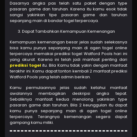
Dasarnya angka pas telah satu paket dengan type
pasaran game dan taruhan. Karena itu kamu esok tidak
sangsi yakinkan tipe pasaran game dan taruhan
sepanjang main di bandar togel terpercaya.
Dapat Tambahkan Kemampuan Kemenangan
Kemampuan kemenangan besar jelas sudah selekasnya
bisa kamu punya sepanjang main di agen togel online
terpercaya memakai prediksi togel Watford Pools hari ini
yang akurat. Karena ini telah jadi manfaat penting dari
prediksi togel
itu. Bila Kamu tidak yakin dengan manfaat
terakhir ini. Kamu dapat tonton kembali 2 manfaat prediksi
Watford Pools yang telah admin berikan.
Kamu permulaannya jelas sudah ketahui manfaat
awalannya membagikan deskripsi angka tepat.
Sebaliknya manfaat kedua menolong yakinkan type
pasaran game dan taruhan. Bila 2 keunggulan itu dapat
kamu punya sepanjang main di agen togel online
terpercaya. Terangnya kemenangan segera dapat
gampang kamu miliki.