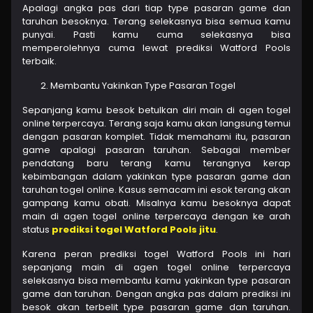
Apalagi angka pas dari tiap type pasaran game dan
taruhan besoknya. Terang selekasnya bisa semua kamu
punyai. Pasti kamu cuma selekasnya bisa
memperolehnya cuma lewat prediksi Watford Pools
terbaik.
Membantu Yakinkan Type Pasaran Togel
Sepanjang kamu besok betulkan diri main di agen togel
online terpercaya. Terang saja kamu akan langsung temui
dengan pasaran komplet. Tidak memahami itu, pasaran
game apalagi pasaran taruhan. Sebagai member
pendatang baru terang kamu terangnya kerap
kebimbangan dalam yakinkan type pasaran game dan
taruhan togel online. Kasus semacam ini esok terang akan
gampang kamu obati. Misalnya kamu besoknya dapat
main di agen togel online terpercaya dengan ke arah
status
prediksi
togel Watford Pools jitu
.
Karena peran prediksi togel Watford Pools ini hari
sepanjang main di agen togel online terpercaya
selekasnya bisa membantu kamu yakinkan type pasaran
game dan taruhan. Dengan angka pas dalam prediksi ini
besok akan terbelit type pasaran game dan taruhan.