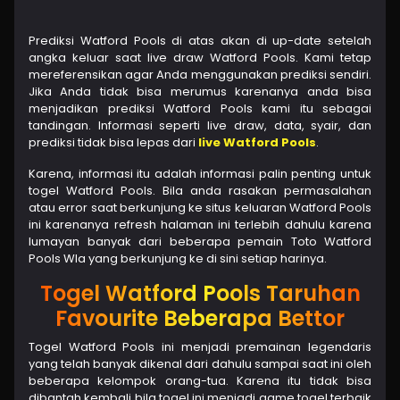
Prediksi Watford Pools di atas akan di up-date setelah
angka keluar saat live draw Watford Pools. Kami tetap
mereferensikan agar Anda menggunakan prediksi sendiri.
Jika Anda tidak bisa merumus karenanya anda bisa
menjadikan prediksi Watford Pools kami itu sebagai
tandingan. Informasi seperti live draw, data, syair, dan
prediksi tidak bisa lepas dari
live Watford Pools
.
Karena, informasi itu adalah informasi palin penting untuk
togel Watford Pools. Bila anda rasakan permasalahan
atau error saat berkunjung ke situs keluaran Watford Pools
ini karenanya refresh halaman ini terlebih dahulu karena
lumayan banyak dari beberapa pemain Toto Watford
Pools Wla yang berkunjung ke di sini setiap harinya.
Togel Watford Pools Taruhan
Favourite Beberapa Bettor
Togel Watford Pools ini menjadi premainan legendaris
yang telah banyak dikenal dari dahulu sampai saat ini oleh
beberapa kelompok orang-tua. Karena itu tidak bisa
dibantah kembali bila togel ini menjadi game togel terbaik