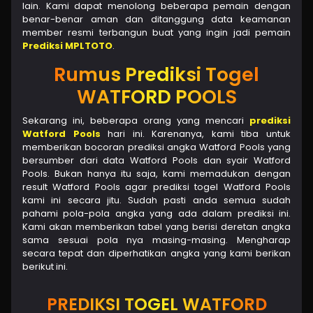
lain. Kami dapat menolong beberapa pemain dengan
benar-benar aman dan ditanggung data keamanan
member resmi terbangun buat yang ingin jadi pemain
Prediksi
MPLTOTO
.
Rumus Prediksi Togel
WATFORD POOLS
Sekarang ini, beberapa orang yang mencari
prediksi
Watford Pools
hari ini. Karenanya, kami tiba untuk
memberikan bocoran prediksi angka Watford Pools yang
bersumber dari data Watford Pools dan syair Watford
Pools. Bukan hanya itu saja, kami memadukan dengan
result Watford Pools agar prediksi togel Watford Pools
kami ini secara jitu. Sudah pasti anda semua sudah
pahami pola-pola angka yang ada dalam prediksi ini.
Kami akan memberikan tabel yang berisi deretan angka
sama sesuai pola nya masing-masing. Mengharap
secara tepat dan diperhatikan angka yang kami berikan
berikut ini.
PREDIKSI TOGEL WATFORD