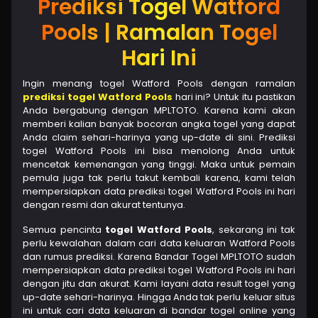
Prediksi Togel Watford
Pools | Ramalan Togel
Hari Ini
Ingin menang togel Watford Pools dengan ramalan
prediksi togel Watford Pools
hari ini? Untuk itu pastikan
Anda bergabung dengan MPLTOTO. Karena kami akan
memberi kalian banyak bocoran angka togel yang dapat
Anda claim sehari-harinya yang up-date di sini. Prediksi
togel Watford Pools ini bisa menolong Anda untuk
mencetak kemenangan yang tinggi. Maka untuk pemain
pemula juga tak perlu takut kembali karena, kami telah
mempersiapkan data prediksi togel Watford Pools ini hari
dengan resmi dan akurat tentunya.
Semua pencinta
togel Watford Pools
, sekarang ini tak
perlu kewalahan dalam cari data keluaran Watford Pools
dan rumus prediksi. Karena Bandar Togel MPLTOTO sudah
mempersiapkan data prediksi togel Watford Pools ini hari
dengan jitu dan akurat. Kami layani data result togel yang
up-date sehari-harinya. Hingga Anda tak perlu keluar situs
ini untuk cari data keluaran di bandar togel online yang