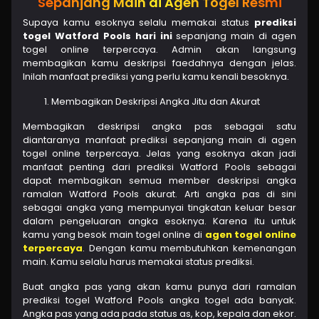
Sepanjang Main di Agen Togel Resmi
Supaya kamu esoknya selalu memakai status
prediksi
togel
Watford Pools hari ini
sepanjang main di agen
togel online terpercaya. Admin akan langsung
membagikan kamu deskripsi faedahnya dengan jelas.
Inilah manfaat prediksi yang perlu kamu kenali besoknya.
Membagikan Deskripsi Angka Jitu dan Akurat
Membagikan deskripsi angka pas sebagai satu
diantaranya manfaat prediksi sepanjang main di agen
togel online terpercaya. Jelas yang esoknya akan jadi
manfaat penting dari prediksi Watford Pools sebagai
dapat membagikan semua member deskripsi angka
ramalan Watford Pools akurat. Arti angka pas di sini
sebagai angka yang mempunyai tingkatan keluar besar
dalam pengeluaran angka esoknya. Karena itu untuk
kamu yang besok main togel online di
agen togel online
terpercaya
. Dengan kamu membutuhkan kemenangan
main. Kamu selalu harus memakai status prediksi.
Buat angka pas yang akan kamu punya dari ramalan
prediksi togel Watford Pools angka togel ada banyak.
Angka pas yang ada pada status as, kop, kepala dan ekor.