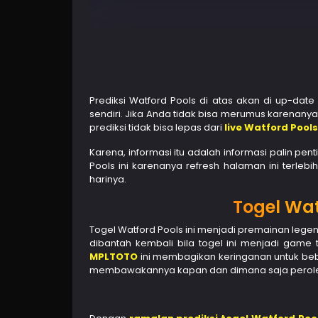
Prediksi Watford Pools di atas akan di up-dat
sendiri. Jika Anda tidak bisa merumus karenanya 
prediksi tidak bisa lepas dari
live Watford Pools
Karena, informasi itu adalah informasi palin pen
Pools ini karenanya refresh halaman ini terle
harinya.
Togel Wat
Togel Watford Pools ini menjadi premainan legen
dibantah kembali bila togel ini menjadi game 
MPLTOTO
ini membagikan keringanan untuk be
membawakannya kapan dan dimana saja perol