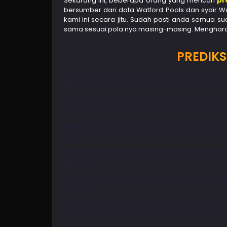
Sekarang ini, beberapa orang yang mencari
pr
bersumber dari data Watford Pools dan syair Wa
kami ini secara jitu. Sudah pasti anda semua 
sama sesuai pola nya masing-masing. Mengharap 
PREDIKS