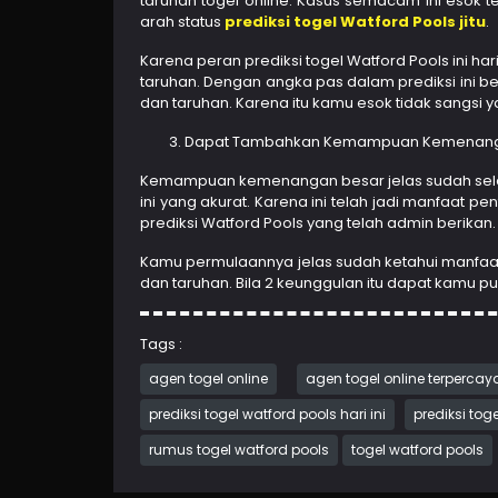
taruhan togel online. Kasus semacam ini esok
arah status
prediksi
togel Watford Pools jitu
.
Karena peran prediksi togel Watford Pools ini 
taruhan. Dengan angka pas dalam prediksi ini b
dan taruhan. Karena itu kamu esok tidak sangsi 
Dapat Tambahkan Kemampuan Kemenan
Kemampuan kemenangan besar jelas sudah seleka
ini yang akurat. Karena ini telah jadi manfaat pen
prediksi Watford Pools yang telah admin berikan.
Kamu permulaannya jelas sudah ketahui manfaa
dan taruhan. Bila 2 keunggulan itu dapat kamu 
Tags :
agen togel online
agen togel online terpercay
prediksi togel watford pools hari ini
prediksi toge
rumus togel watford pools
togel watford pools