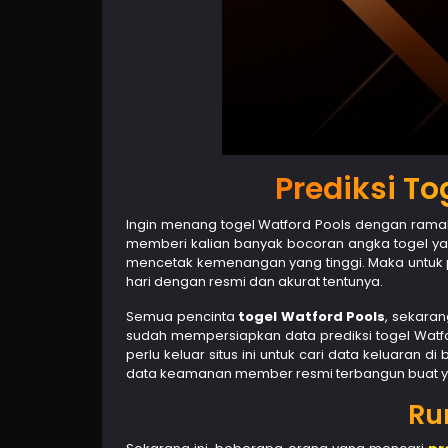
Prediksi To
Ingin menang togel Watford Pools dengan ram
memberi kalian banyak bocoran angka togel yang
mencetak kemenangan yang tinggi. Maka untuk pe
hari dengan resmi dan akurat tentunya.
Semua pencinta
togel Watford Pools
, sekaran
sudah mempersiapkan data prediksi togel Watford
perlu keluar situs ini untuk cari data keluara
data keamanan member resmi terbangun buat ya
Ru