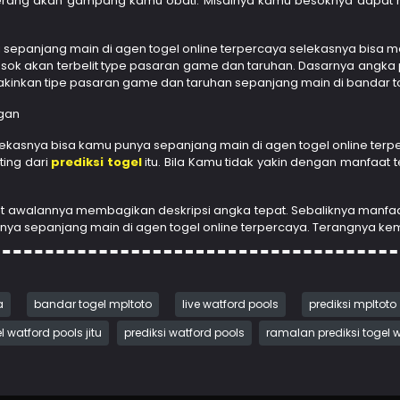
 terang akan gampang kamu obati. Misalnya kamu besoknya dapat m
hari sepanjang main di agen togel online terpercaya selekasnya bi
esok akan terbelit type pasaran game dan taruhan. Dasarnya angka
yakinkan tipe pasaran game dan taruhan sepanjang main di bandar t
gan
snya bisa kamu punya sepanjang main di agen togel online terper
ting dari
prediksi togel
itu. Bila Kamu tidak yakin dengan manfaat t
t awalannya membagikan deskripsi angka tepat. Sebaliknya manf
punya sepanjang main di agen togel online terpercaya. Terangnya 
a
bandar togel mpltoto
live watford pools
prediksi mpltoto
l watford pools jitu
prediksi watford pools
ramalan prediksi togel 