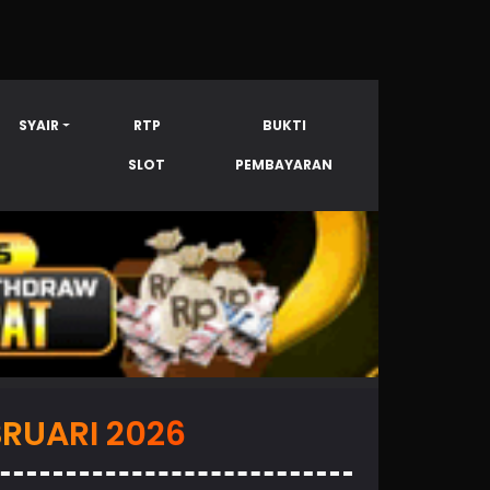
SYAIR
RTP
BUKTI
SLOT
PEMBAYARAN
BRUARI 2026