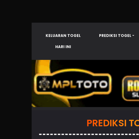
KELUARAN TOGEL
PREDIKSI TOGEL
HARI INI
PREDIKSI T