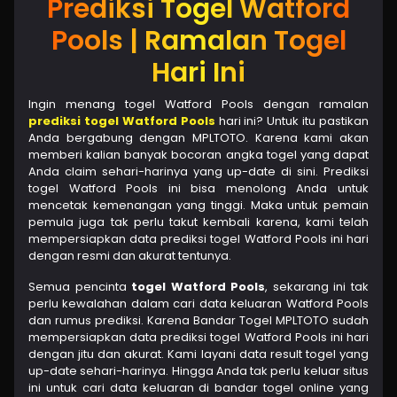
Prediksi Togel Watford
Pools | Ramalan Togel
Hari Ini
Ingin menang togel Watford Pools dengan ramalan
prediksi togel Watford Pools
hari ini? Untuk itu pastikan
Anda bergabung dengan MPLTOTO. Karena kami akan
memberi kalian banyak bocoran angka togel yang dapat
Anda claim sehari-harinya yang up-date di sini. Prediksi
togel Watford Pools ini bisa menolong Anda untuk
mencetak kemenangan yang tinggi. Maka untuk pemain
pemula juga tak perlu takut kembali karena, kami telah
mempersiapkan data prediksi togel Watford Pools ini hari
dengan resmi dan akurat tentunya.
Semua pencinta
togel Watford Pools
, sekarang ini tak
perlu kewalahan dalam cari data keluaran Watford Pools
dan rumus prediksi. Karena Bandar Togel MPLTOTO sudah
mempersiapkan data prediksi togel Watford Pools ini hari
dengan jitu dan akurat. Kami layani data result togel yang
up-date sehari-harinya. Hingga Anda tak perlu keluar situs
ini untuk cari data keluaran di bandar togel online yang