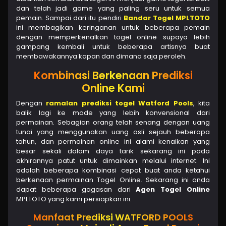
dan telah jadi game yang paling seru untuk semua
pemain. Sampai dari itu pendiri
Bandar Togel MPLTOTO
ini membagikan keringanan untuk beberapa pemain
dengan memperkenalkan togel online supaya lebih
gampang kembali untuk beberapa artisnya buat
membawakannya kapan dan dimana saja peroleh.
Kombinasi Berkenaan Prediksi
Online Kami
Dengan
ramalan
prediksi
togel Watford Pools
, kita
balik lagi ke mode yang lebih konvensional dari
permainan. Sebagian orang telah senang dengan uang
tunai yang menggunakan uang asli sejauh beberapa
tahun, dan permainan online ini alami kenaikan yang
besar sekali dalam daya tarik sekarang ini pada
akhirannya patut untuk dimainkan melalui internet. Ini
adalah beberapa kombinasi cepat buat anda ketahui
berkenaan permainan Togel Online. Sekarang ini anda
dapat beberapa gagasan dari
Agen
Togel Online
MPLTOTO yang kami persiapkan ini.
Manfaat Prediksi
WATFORD POOLS