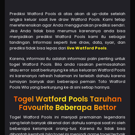
Prediksi Watford Pools di atas akan di up-date setelah
angka keluar saat live draw Watford Pools. Kami tetap
mereferensikan agar Anda menggunakan prediksi sendiri.
Jika Anda tidak bisa merumus karenanya anda bisa
menjadikan prediksi Watford Pools kami itu sebagai
tandingan. Informasi seperti live draw, data, syair, dan
prediksi tidak bisa lepas dari
live Watford Pools
.
Karena, informasi itu adalah informasi palin penting untuk
togel Watford Pools. Bila anda rasakan permasalahan
atau error saat berkunjung ke situs keluaran Watford Pools
ini karenanya refresh halaman ini terlebih dahulu karena
lumayan banyak dari beberapa pemain Toto Watford
Pools Wla yang berkunjung ke di sini setiap harinya.
Togel Watford Pools Taruhan
Favourite Beberapa Bettor
Togel Watford Pools ini menjadi premainan legendaris
yang telah banyak dikenal dari dahulu sampai saat ini oleh
beberapa kelompok orang-tua. Karena itu tidak bisa
dibantah kembali bila togel ini menjadi game togel terbaik