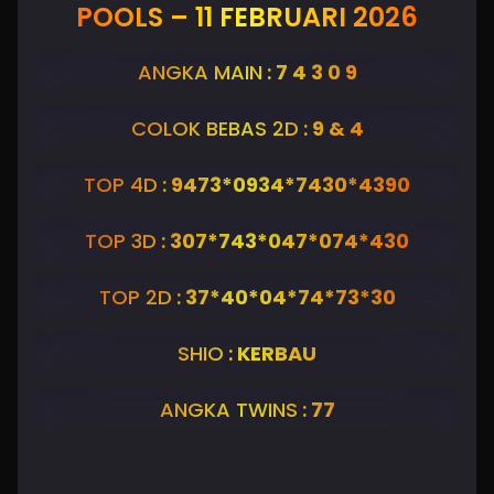
POOLS – 11 FEBRUARI 2026
ANGKA MAIN
:
7 4 3 0 9
COLOK BEBAS 2D
:
9 & 4
TOP 4D
:
9473*0934*7430*4390
TOP 3D
:
307*743*047*074*430
TOP 2D
:
37*40*04*74*73*30
SHIO
:
KERBAU
ANGKA TWINS
:
77
☆☆☆
Prediksi Togel MPLTOTO
☆☆☆