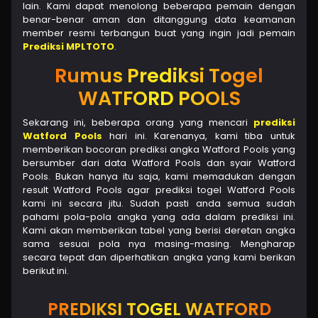
lain. Kami dapat menolong beberapa pemain dengan
benar-benar aman dan ditanggung data keamanan
member resmi terbangun buat yang ingin jadi pemain
Prediksi
MPLTOTO
.
Rumus Prediksi Togel
WATFORD POOLS
Sekarang ini, beberapa orang yang mencari
prediksi
Watford Pools
hari ini. Karenanya, kami tiba untuk
memberikan bocoran prediksi angka Watford Pools yang
bersumber dari data Watford Pools dan syair Watford
Pools. Bukan hanya itu saja, kami memadukan dengan
result Watford Pools agar prediksi togel Watford Pools
kami ini secara jitu. Sudah pasti anda semua sudah
pahami pola-pola angka yang ada dalam prediksi ini.
Kami akan memberikan tabel yang berisi deretan angka
sama sesuai pola nya masing-masing. Mengharap
secara tepat dan diperhatikan angka yang kami berikan
berikut ini.
PREDIKSI TOGEL WATFORD