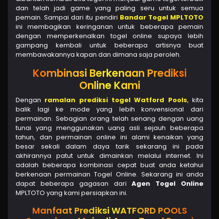
dan telah jadi game yang paling seru untuk semua
pemain. Sampai dari itu pendiri
Bandar Togel MPLTOTO
ini membagikan keringanan untuk beberapa pemain
dengan memperkenalkan togel online supaya lebih
gampang kembali untuk beberapa artisnya buat
membawakannya kapan dan dimana saja peroleh.
Kombinasi Berkenaan Prediksi
Online Kami
Dengan
ramalan
prediksi
togel Watford Pools
, kita
balik lagi ke mode yang lebih konvensional dari
permainan. Sebagian orang telah senang dengan uang
tunai yang menggunakan uang asli sejauh beberapa
tahun, dan permainan online ini alami kenaikan yang
besar sekali dalam daya tarik sekarang ini pada
akhirannya patut untuk dimainkan melalui internet. Ini
adalah beberapa kombinasi cepat buat anda ketahui
berkenaan permainan Togel Online. Sekarang ini anda
dapat beberapa gagasan dari
Agen
Togel Online
MPLTOTO yang kami persiapkan ini.
Manfaat Prediksi
WATFORD POOLS