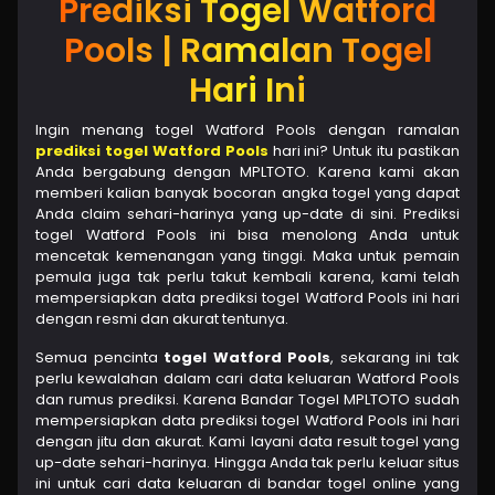
Prediksi Togel Watford
Pools | Ramalan Togel
Hari Ini
Ingin menang togel Watford Pools dengan ramalan
prediksi togel Watford Pools
hari ini? Untuk itu pastikan
Anda bergabung dengan MPLTOTO. Karena kami akan
memberi kalian banyak bocoran angka togel yang dapat
Anda claim sehari-harinya yang up-date di sini. Prediksi
togel Watford Pools ini bisa menolong Anda untuk
mencetak kemenangan yang tinggi. Maka untuk pemain
pemula juga tak perlu takut kembali karena, kami telah
mempersiapkan data prediksi togel Watford Pools ini hari
dengan resmi dan akurat tentunya.
Semua pencinta
togel Watford Pools
, sekarang ini tak
perlu kewalahan dalam cari data keluaran Watford Pools
dan rumus prediksi. Karena Bandar Togel MPLTOTO sudah
mempersiapkan data prediksi togel Watford Pools ini hari
dengan jitu dan akurat. Kami layani data result togel yang
up-date sehari-harinya. Hingga Anda tak perlu keluar situs
ini untuk cari data keluaran di bandar togel online yang