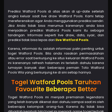
Prediksi Watford Pools di atas akan di up-date setelah
angka keluar saat live draw Watford Pools. Kami tetap
mereferensikan agar Anda menggunakan prediksi sendiri.
Jika Anda tidak bisa merumus karenanya anda bisa
menjadikan prediksi Watford Pools kami itu sebagai
tandingan. Informasi seperti live draw, data, syair, dan
prediksi tidak bisa lepas dari
live Watford Pools
.
Karena, informasi itu adalah informasi palin penting untuk
togel Watford Pools. Bila anda rasakan permasalahan
atau error saat berkunjung ke situs keluaran Watford Pools
ini karenanya refresh halaman ini terlebih dahulu karena
lumayan banyak dari beberapa pemain Toto Watford
Pools Wla yang berkunjung ke di sini setiap harinya.
Togel Watford Pools Taruhan
Favourite Beberapa Bettor
Togel Watford Pools ini menjadi premainan legendaris
yang telah banyak dikenal dari dahulu sampai saat ini oleh
beberapa kelompok orang-tua. Karena itu tidak bisa
dibantah kembali bila togel ini menjadi game togel terbaik