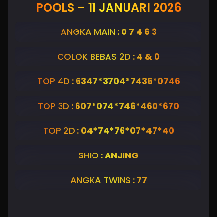
POOLS – 11 JANUARI 2026
ANGKA MAIN
:
0 7 4 6 3
COLOK BEBAS 2D
:
4 & 0
TOP 4D
:
6347*3704*7436*0746
TOP 3D
:
607*074*746*460*670
TOP 2D
:
04*74*76*07*47*40
SHIO
:
ANJING
ANGKA TWINS
:
77
☆☆☆
Prediksi Togel MPLTOTO
☆☆☆