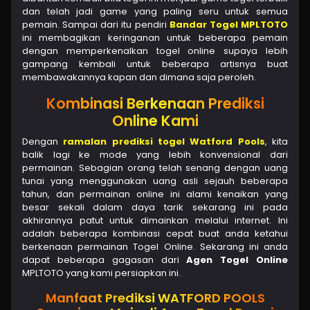
dan telah jadi game yang paling seru untuk semua
pemain. Sampai dari itu pendiri
Bandar Togel MPLTOTO
ini membagikan keringanan untuk beberapa pemain
dengan memperkenalkan togel online supaya lebih
gampang kembali untuk beberapa artisnya buat
membawakannya kapan dan dimana saja peroleh.
Kombinasi Berkenaan Prediksi
Online Kami
Dengan
ramalan
prediksi
togel Watford Pools
, kita
balik lagi ke mode yang lebih konvensional dari
permainan. Sebagian orang telah senang dengan uang
tunai yang menggunakan uang asli sejauh beberapa
tahun, dan permainan online ini alami kenaikan yang
besar sekali dalam daya tarik sekarang ini pada
akhirannya patut untuk dimainkan melalui internet. Ini
adalah beberapa kombinasi cepat buat anda ketahui
berkenaan permainan Togel Online. Sekarang ini anda
dapat beberapa gagasan dari
Agen
Togel Online
MPLTOTO yang kami persiapkan ini.
Manfaat Prediksi
WATFORD POOLS