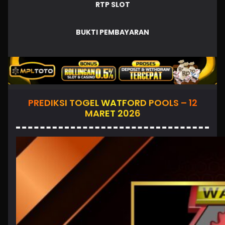
RTP SLOT
BUKTI PEMBAYARAN
PREDIKSI TOGEL WATFORD POOLS – 12
MARET 2026