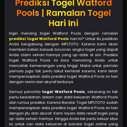
Prediksi Togel Watford
Pools | Ramalan Togel
Hari Ini
Ingin menang togel Watford Pools dengan ramalan
prediksi togel Watford Pools
hari ini? Untuk itu pastikan
Anda bergabung dengan MPLTOTO. Karena kami akan
memberi kalian banyak bocoran angka togel yang dapat
Anda claim sehari-harinya yang up-date di sini. Prediksi
togel Watford Pools ini bisa menolong Anda untuk
mencetak kemenangan yang tinggi. Maka untuk pemain
pemula juga tak perlu takut kembali karena, kami telah
mempersiapkan data prediksi togel Watford Pools ini hari
dengan resmi dan akurat tentunya.
Semua pencinta
togel Watford Pools
, sekarang ini tak
perlu kewalahan dalam cari data keluaran Watford Pools
dan rumus prediksi. Karena Bandar Togel MPLTOTO sudah
mempersiapkan data prediksi togel Watford Pools ini hari
dengan jitu dan akurat. Kami layani data result togel yang
up-date sehari-harinya. Hingga Anda tak perlu keluar situs
ini untuk cari data keluaran di bandar togel online yang