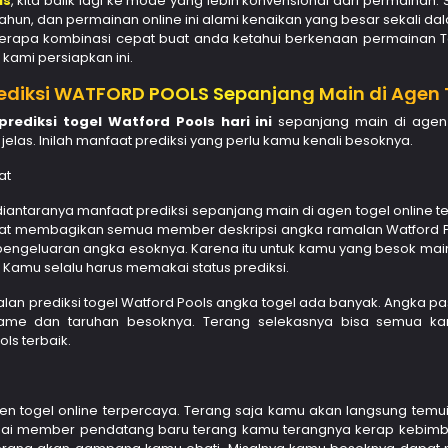
ls
, kita balik lagi ke mode yang lebih konvensional dari permaina
un, dan permainan online ini alami kenaikan yang besar sekali dala
beberapa kombinasi cepat buat anda ketahui berkenaan permainan 
ami persiapkan ini.
ediksi
WATFORD POOLS
Sepanjang Main di Agen 
prediksi togel
Watford Pools hari ini
sepanjang main di agen 
as. Inilah manfaat prediksi yang perlu kamu kenali besoknya.
at
antaranya manfaat prediksi sepanjang main di agen togel online t
pat membagikan semua member deskripsi angka ramalan Watford Pool
engeluaran angka esoknya. Karena itu untuk kamu yang besok main 
mu selalu harus memakai status prediksi.
an prediksi togel Watford Pools angka togel ada banyak. Angka pas
game dan taruhan besoknya. Terang selekasnya bisa semua ka
ls terbaik.
en togel online terpercaya. Terang saja kamu akan langsung tem
gai member pendatang baru terang kamu terangnya kerap kebim