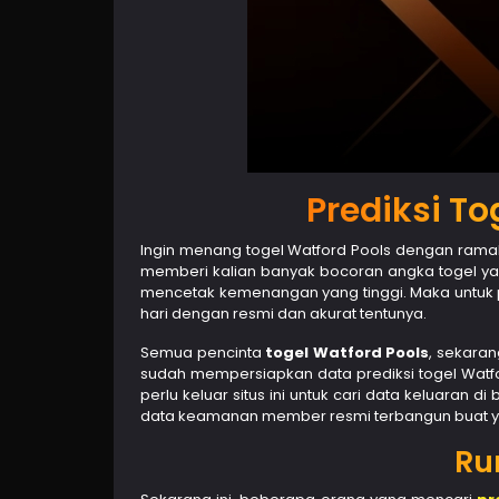
Prediksi To
Ingin menang togel Watford Pools dengan ram
memberi kalian banyak bocoran angka togel yang
mencetak kemenangan yang tinggi. Maka untuk pe
hari dengan resmi dan akurat tentunya.
Semua pencinta
togel Watford Pools
, sekaran
sudah mempersiapkan data prediksi togel Watford
perlu keluar situs ini untuk cari data keluara
data keamanan member resmi terbangun buat ya
Ru