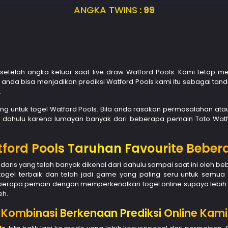
ANGKA TWINS
:
99
☆☆☆
Prediksi Togel MPLTOTO
☆☆☆
e setelah angka keluar saat live draw Watford Pools. Kami tetap
anda bisa menjadikan prediksi Watford Pools kami itu sebagai tanding
.
ting untuk togel Watford Pools. Bila anda rasakan permasalahan ata
bih dahulu karena lumayan banyak dari beberapa pemain Toto Watfo
ford Pools Taruhan Favourite Beber
daris yang telah banyak dikenal dari dahulu sampai saat ini oleh be
togel terbaik dan telah jadi game yang paling seru untuk semua
berapa pemain dengan memperkenalkan togel online supaya lebih
eh.
Kombinasi Berkenaan Prediksi Online Kami