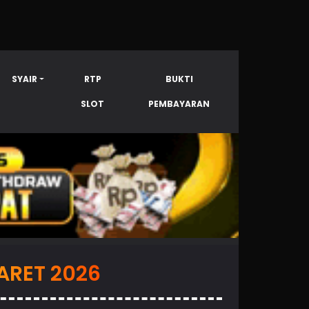
SYAIR
RTP
BUKTI
SLOT
PEMBAYARAN
ARET 2026