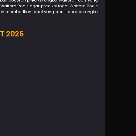
rikan bocoran prediksi angka Watford Pools yang
Watford Pools agar prediksi togel Watford Pools
kan memberikan tabel yang berisi deretan angka
.
T 2026