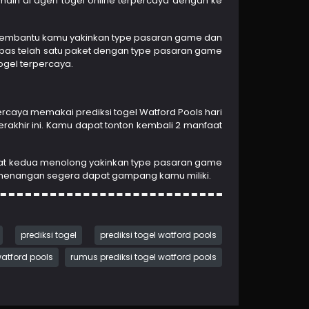
ain di agen togel online terpercaya dengan ke
sa membantu kamu yakinkan type pasaran game dan
 pas telah satu paket dengan type pasaran game
ogel terpercaya.
caya memakai prediksi togel Watford Pools hari
erakhir ini. Kamu dapat tonton kembali 2 manfaat
aat kedua menolong yakinkan type pasaran game
kemenangan segera dapat gampang kamu miliki.
prediksi togel
prediksi togel watford pools
watford pools
rumus prediksi togel watford pools