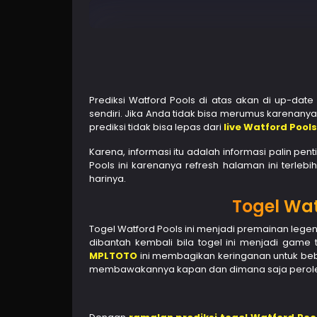
Prediksi Watford Pools di atas akan di up-dat
sendiri. Jika Anda tidak bisa merumus karenanya 
prediksi tidak bisa lepas dari
live Watford Pools
Karena, informasi itu adalah informasi palin pen
Pools ini karenanya refresh halaman ini terle
harinya.
Togel Wat
Togel Watford Pools ini menjadi premainan legen
dibantah kembali bila togel ini menjadi game 
MPLTOTO
ini membagikan keringanan untuk be
membawakannya kapan dan dimana saja perol