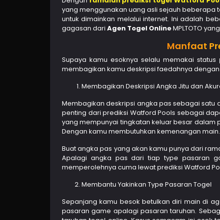
Dengan
ramalan
prediksi
togel Watford Poo
yang menggunakan uang asli sejauh beberapa tah
untuk dimainkan melalui internet. Ini adalah 
gagasan dari
Agen
Togel Online
MPLTOTO yang k
Manfaat Pr
Supaya kamu esoknya selalu memakai status
membagikan kamu deskripsi faedahnya dengan jel
Membagikan Deskripsi Angka Jitu dan Akur
Membagikan deskripsi angka pas sebagai satu di
penting dari prediksi Watford Pools sebagai da
yang mempunyai tingkatan keluar besar dalam p
Dengan kamu membutuhkan kemenangan main. Ka
Buat angka pas yang akan kamu punya dari ramal
Apalagi angka pas dari tiap type pasaran 
memperolehnya cuma lewat prediksi Watford Poo
Membantu Yakinkan Type Pasaran Togel
Sepanjang kamu besok betulkan diri main di ag
pasaran game apalagi pasaran taruhan. Seba