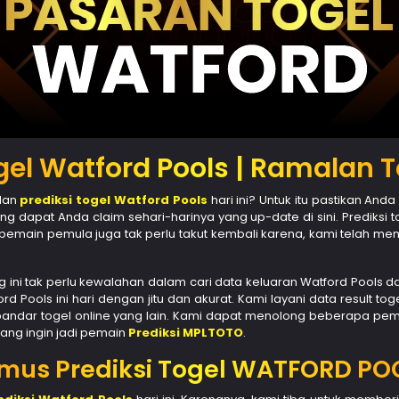
gel Watford Pools | Ramalan To
alan
prediksi togel Watford Pools
hari ini? Untuk itu pastikan A
 dapat Anda claim sehari-harinya yang up-date di sini. Prediksi t
main pemula juga tak perlu takut kembali karena, kami telah memp
g ini tak perlu kewalahan dalam cari data keluaran Watford Pools 
 Pools ini hari dengan jitu dan akurat. Kami layani data result to
n di bandar togel online yang lain. Kami dapat menolong beberapa
ng ingin jadi pemain
Prediksi
MPLTOTO
.
mus Prediksi Togel WATFORD PO