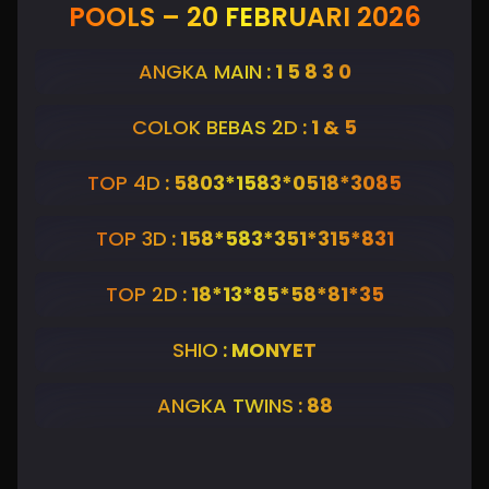
POOLS – 20 FEBRUARI 2026
ANGKA MAIN
:
1 5 8 3 0
COLOK BEBAS 2D
:
1 & 5
TOP 4D
:
5803*1583*0518*3085
TOP 3D
:
158*583*351*315*831
TOP 2D
:
18*13*85*58*81*35
SHIO
:
MONYET
ANGKA TWINS
:
88
☆☆☆
Prediksi Togel MPLTOTO
☆☆☆