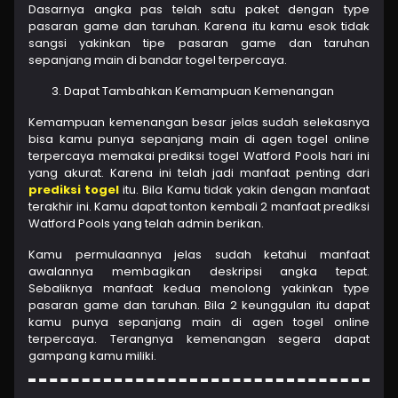
Dasarnya angka pas telah satu paket dengan type
pasaran game dan taruhan. Karena itu kamu esok tidak
sangsi yakinkan tipe pasaran game dan taruhan
sepanjang main di bandar togel terpercaya.
Dapat Tambahkan Kemampuan Kemenangan
Kemampuan kemenangan besar jelas sudah selekasnya
bisa kamu punya sepanjang main di agen togel online
terpercaya memakai prediksi togel Watford Pools hari ini
yang akurat. Karena ini telah jadi manfaat penting dari
prediksi togel
itu. Bila Kamu tidak yakin dengan manfaat
terakhir ini. Kamu dapat tonton kembali 2 manfaat prediksi
Watford Pools yang telah admin berikan.
Kamu permulaannya jelas sudah ketahui manfaat
awalannya membagikan deskripsi angka tepat.
Sebaliknya manfaat kedua menolong yakinkan type
pasaran game dan taruhan. Bila 2 keunggulan itu dapat
kamu punya sepanjang main di agen togel online
terpercaya. Terangnya kemenangan segera dapat
gampang kamu miliki.