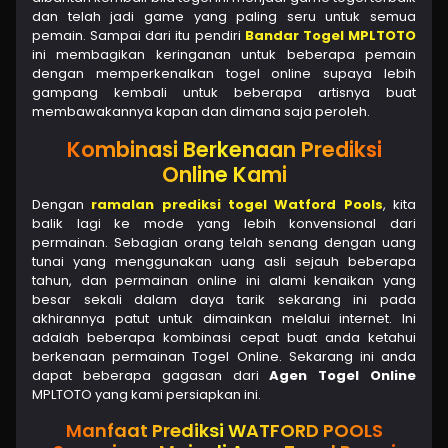
dan telah jadi game yang paling seru untuk semua
pemain. Sampai dari itu pendiri
Bandar Togel MPLTOTO
ini membagikan keringanan untuk beberapa pemain
dengan memperkenalkan togel online supaya lebih
gampang kembali untuk beberapa artisnya buat
membawakannya kapan dan dimana saja peroleh.
Kombinasi Berkenaan Prediksi
Online Kami
Dengan
ramalan
prediksi
togel Watford Pools
, kita
balik lagi ke mode yang lebih konvensional dari
permainan. Sebagian orang telah senang dengan uang
tunai yang menggunakan uang asli sejauh beberapa
tahun, dan permainan online ini alami kenaikan yang
besar sekali dalam daya tarik sekarang ini pada
akhirannya patut untuk dimainkan melalui internet. Ini
adalah beberapa kombinasi cepat buat anda ketahui
berkenaan permainan Togel Online. Sekarang ini anda
dapat beberapa gagasan dari
Agen
Togel Online
MPLTOTO yang kami persiapkan ini.
Manfaat Prediksi
WATFORD POOLS