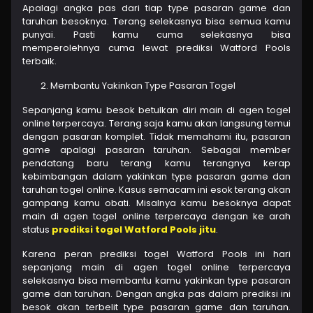
Apalagi angka pas dari tiap type pasaran game dan
taruhan besoknya. Terang selekasnya bisa semua kamu
punyai. Pasti kamu cuma selekasnya bisa
memperolehnya cuma lewat prediksi Watford Pools
terbaik.
Membantu Yakinkan Type Pasaran Togel
Sepanjang kamu besok betulkan diri main di agen togel
online terpercaya. Terang saja kamu akan langsung temui
dengan pasaran komplet. Tidak memahami itu, pasaran
game apalagi pasaran taruhan. Sebagai member
pendatang baru terang kamu terangnya kerap
kebimbangan dalam yakinkan type pasaran game dan
taruhan togel online. Kasus semacam ini esok terang akan
gampang kamu obati. Misalnya kamu besoknya dapat
main di agen togel online terpercaya dengan ke arah
status
prediksi
togel Watford Pools jitu
.
Karena peran prediksi togel Watford Pools ini hari
sepanjang main di agen togel online terpercaya
selekasnya bisa membantu kamu yakinkan type pasaran
game dan taruhan. Dengan angka pas dalam prediksi ini
besok akan terbelit type pasaran game dan taruhan.