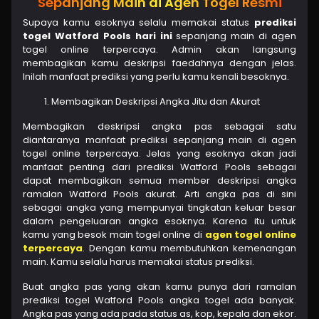
Sepanjang Main di Agen Togel Resmi
Supaya kamu esoknya selalu memakai status
prediksi
togel
Watford Pools hari ini
sepanjang main di agen
togel online terpercaya. Admin akan langsung
membagikan kamu deskripsi faedahnya dengan jelas.
Inilah manfaat prediksi yang perlu kamu kenali besoknya.
Membagikan Deskripsi Angka Jitu dan Akurat
Membagikan deskripsi angka pas sebagai satu
diantaranya manfaat prediksi sepanjang main di agen
togel online terpercaya. Jelas yang esoknya akan jadi
manfaat penting dari prediksi Watford Pools sebagai
dapat membagikan semua member deskripsi angka
ramalan Watford Pools akurat. Arti angka pas di sini
sebagai angka yang mempunyai tingkatan keluar besar
dalam pengeluaran angka esoknya. Karena itu untuk
kamu yang besok main togel online di
agen togel online
terpercaya
. Dengan kamu membutuhkan kemenangan
main. Kamu selalu harus memakai status prediksi.
Buat angka pas yang akan kamu punya dari ramalan
prediksi togel Watford Pools angka togel ada banyak.
Angka pas yang ada pada status as, kop, kepala dan ekor.