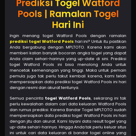
Prediksi Togel Watford
Pools | Ramalan Togel
Hari Ini
Ingin menang togel Watford Pools dengan ramalan
prediksi togel Watford Pools
hari ini? Untuk itu pastikan
Anda bergabung dengan MPLTOTO. Karena kami akan
memberi kalian banyak bocoran angka togel yang dapat
Anda claim sehari-harinya yang up-date di sini. Prediksi
togel Watford Pools ini bisa menolong Anda untuk
mencetak kemenangan yang tinggi. Maka untuk pemain
pemula juga tak perlu takut kembali karena, kami telah
mempersiapkan data prediksi togel Watford Pools ini hari
dengan resmi dan akurat tentunya.
Semua pencinta
togel Watford Pools
, sekarang ini tak
perlu kewalahan dalam cari data keluaran Watford Pools
dan rumus prediksi. Karena Bandar Togel MPLTOTO sudah
mempersiapkan data prediksi togel Watford Pools ini hari
dengan jitu dan akurat. Kami layani data result togel yang
up-date sehari-harinya. Hingga Anda tak perlu keluar situs
ini untuk cari data keluaran di bandar togel online yang