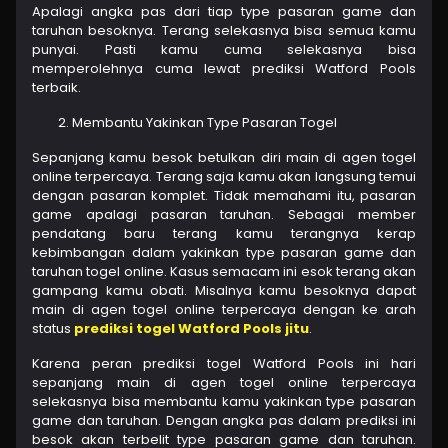
Apalagi angka pas dari tiap type pasaran game dan
taruhan besoknya. Terang selekasnya bisa semua kamu
punyai. Pasti kamu cuma selekasnya bisa
memperolehnya cuma lewat prediksi Watford Pools
terbaik.
Membantu Yakinkan Type Pasaran Togel
Sepanjang kamu besok betulkan diri main di agen togel
online terpercaya. Terang saja kamu akan langsung temui
dengan pasaran komplet. Tidak memahami itu, pasaran
game apalagi pasaran taruhan. Sebagai member
pendatang baru terang kamu terangnya kerap
kebimbangan dalam yakinkan type pasaran game dan
taruhan togel online. Kasus semacam ini esok terang akan
gampang kamu obati. Misalnya kamu besoknya dapat
main di agen togel online terpercaya dengan ke arah
status
prediksi
togel Watford Pools jitu
.
Karena peran prediksi togel Watford Pools ini hari
sepanjang main di agen togel online terpercaya
selekasnya bisa membantu kamu yakinkan type pasaran
game dan taruhan. Dengan angka pas dalam prediksi ini
besok akan terbelit type pasaran game dan taruhan.