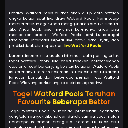
Prediksi Watford Pools di atas akan di up-date setelah
angka keluar saat live draw Watford Pools. Kami tetap
mereferensikan agar Anda menggunakan prediksi sendiri.
Jika Anda tidak bisa merumus karenanya anda bisa
menjadikan prediksi Watford Pools kami itu sebagai
tandingan. Informasi seperti live draw, data, syair, dan
prediksi tidak bisa lepas dari
live Watford Pools
.
Karena, informasi itu adalah informasi palin penting untuk
togel Watford Pools. Bila anda rasakan permasalahan
atau error saat berkunjung ke situs keluaran Watford Pools
ini karenanya refresh halaman ini terlebih dahulu karena
lumayan banyak dari beberapa pemain Toto Watford
Pools Wla yang berkunjung ke di sini setiap harinya.
Togel Watford Pools Taruhan
Favourite Beberapa Bettor
Togel Watford Pools ini menjadi premainan legendaris
yang telah banyak dikenal dari dahulu sampai saat ini oleh
beberapa kelompok orang-tua. Karena itu tidak bisa
dibantah kembali bila togel ini menjadi game togel terbaik