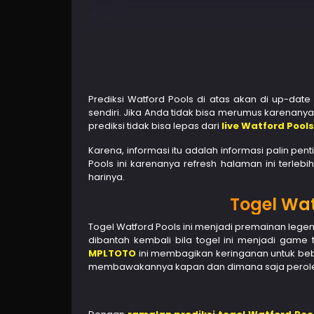
Prediksi Watford Pools di atas akan di up-dat
sendiri. Jika Anda tidak bisa merumus karenanya 
prediksi tidak bisa lepas dari
live Watford Pools
Karena, informasi itu adalah informasi palin pen
Pools ini karenanya refresh halaman ini terle
harinya.
Togel Wat
Togel Watford Pools ini menjadi premainan legen
dibantah kembali bila togel ini menjadi game 
MPLTOTO
ini membagikan keringanan untuk be
membawakannya kapan dan dimana saja perol