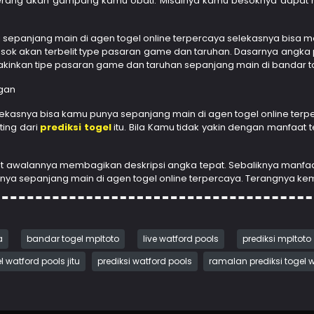
 terang akan gampang kamu obati. Misalnya kamu besoknya dapat m
hari sepanjang main di agen togel online terpercaya selekasnya bi
esok akan terbelit type pasaran game dan taruhan. Dasarnya angka
yakinkan tipe pasaran game dan taruhan sepanjang main di bandar t
gan
snya bisa kamu punya sepanjang main di agen togel online terper
ting dari
prediksi togel
itu. Bila Kamu tidak yakin dengan manfaat t
t awalannya membagikan deskripsi angka tepat. Sebaliknya manf
punya sepanjang main di agen togel online terpercaya. Terangnya 
a
bandar togel mpltoto
live watford pools
prediksi mpltoto
l watford pools jitu
prediksi watford pools
ramalan prediksi togel 