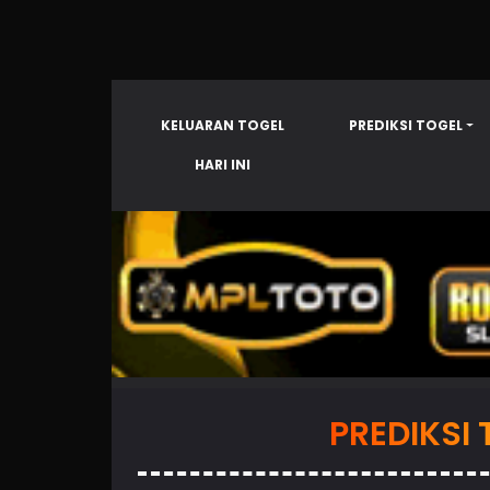
KELUARAN TOGEL
PREDIKSI TOGEL
HARI INI
PREDIKSI