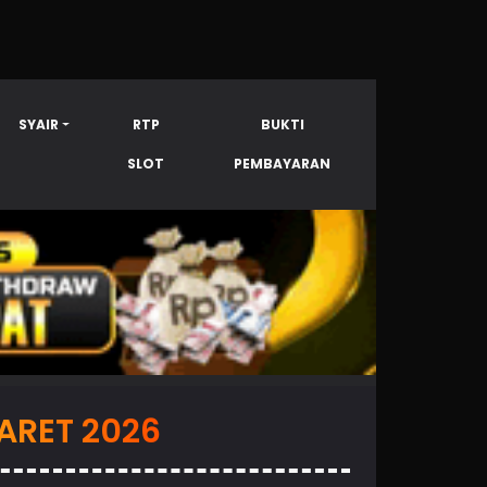
SYAIR
RTP
BUKTI
SLOT
PEMBAYARAN
ARET 2026