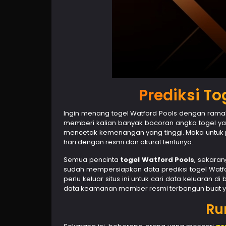
Prediksi To
Ingin menang togel Watford Pools dengan ram
memberi kalian banyak bocoran angka togel yang
mencetak kemenangan yang tinggi. Maka untuk pe
hari dengan resmi dan akurat tentunya.
Semua pencinta
togel Watford Pools
, sekaran
sudah mempersiapkan data prediksi togel Watford
perlu keluar situs ini untuk cari data keluara
data keamanan member resmi terbangun buat ya
Ru