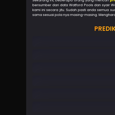
Sekarang ini, beberapa orang yang mencari
pr
bersumber dari data Watford Pools dan syair Wa
kami ini secara jitu. Sudah pasti anda semua 
sama sesuai pola nya masing-masing. Mengharap 
PREDI