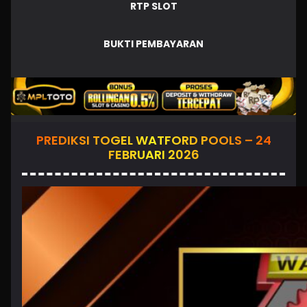
RTP SLOT
BUKTI PEMBAYARAN
PREDIKSI TOGEL WATFORD POOLS – 24
FEBRUARI 2026